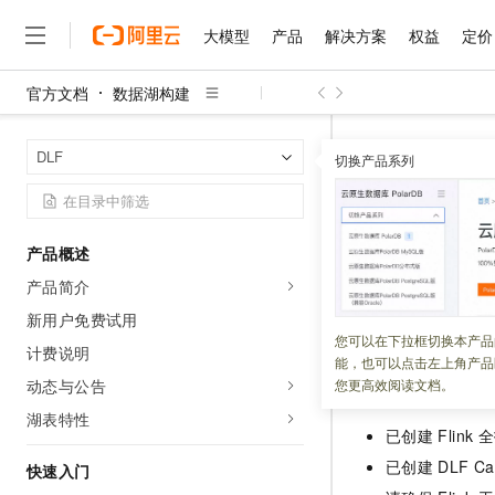
大模型
产品
解决方案
权益
定价
官方文档
数据湖构建
大模型
产品
解决方案
权益
定价
云市场
伙伴
服务
了解阿里云
精选产品
精选解决方案
普惠上云
产品定价
精选商城
成为销售伙伴
售前咨询
为什么选择阿里云
千问AI平台
数据湖构建
首页
DLF
了解云产品的定价详情
切换产品系列
大模型服务平台百炼
千问办公，解锁你的工作
普惠上云 官方力荐
分销伙伴
在线服务
网站建设
什么是云计算
大
大模型服务与应用平台
企业级Agent产品，直接
云服务器38元/年起，超
Flink Da
咨询伙伴
多端小程序
技术领先
云上成本管理
售后服务
千问大模型
Agency Agents：拥
官方推荐返现计划
大模型
大模型
精选产品
精选解决方案
Salesforce 国际版订阅
稳定可靠
产品概述
管理和优化成本
多元化、高性能、安全可靠
推荐新用户得奖励，单订单
更新时间：
2026-07-22
销售伙伴合作计划
自助服务
产品简介
友盟天域
安全合规
人工智能与机器学习
AI
文本生成
无影云电脑
HappyHorse 打造一
云工开物
如何在阿里云实时
无影生态合作计划
在线服务
新用户免费试用
观测云
分析师报告
随时随地安全接入的云上超
高校专属算力普惠，学生认
计算
互联网应用开发
您可以在下拉框切换本产品
Qwen3.8-Max
HOT
计费说明
Salesforce On Alibaba C
工单服务
能，也可以点击左上角产品
智能体时代全能旗舰模型
Tuya 物联网平台阿里云
研究报告与白皮书
云解析DNS
快速拥有专属 OpenClaw
Consulting Partner 合
前提条件
大数据
容器
动态与公告
您更高效阅读文档。
免费试用
短信专区
蓝凌 OA
Qwen3.7-Plus
湖表特性
AI 大模型销售与服务生
现代化应用
存储
天池大赛
已创建
Flink
全
能看、能想、能动手的多模
云原生大数据计算服务 Max
解决方案免费试用 新老
电子合同
已创建
DLF C
面向分析的企业级SaaS模
最高领取价值200元试用
快速入门
安全
网络与CDN
AI 算法大赛
Qwen3-VL-Plus
畅捷通