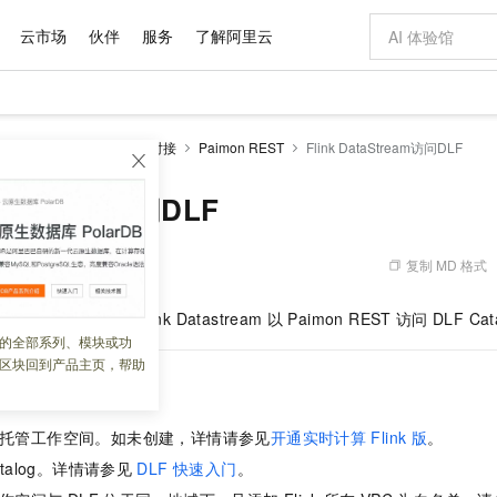
云市场
伙伴
服务
了解阿里云
AI 特惠
数据与 API
成为产品伙伴
企业增值服务
最佳实践
价格计算器
AI 场景体
基础软件
产品伙伴合
阿里云认证
市场活动
配置报价
大模型
DLF
操作指南
引擎对接
Paimon REST
Flink DataStream访问DLF
自助选配和估算价格
新方式
域名与网站
睿译宝，AI翻译排版一步到位
智启 AI 普惠权益
产品生态集成认证中心
企业支持计划
云上春晚
千问官方 MaaS 平台，为开发者和 Agent 而生，新用户赠送 1 亿 + tokens 额度
云服务器 EC
Qwen Aud
AI Coding
阿里云Maa
2026 阿里云
为企业打
数据集
Windows
大模型认证
模型
NEW
NEW
交付可用成果
值低价云产品抢先购
提供智能易用的域名与建站服务
上传文档即自动完成翻译和格式还原
至高享 1亿+免费 tokens，加速 Al 应用落地
安全可靠、弹
智能编程，一键
taStream访问DLF
产品生态伙伴
专家技术服务
云上奥运之旅
弹性计算合作
阿里云中企出
手机三要素
宝塔 Linux
全部认证
价格优势
有专属领域专家
对象存储 OSS
GLM-5.2：长任务时代开源旗舰模型
阿里云 OPC 创新助力计划
云数据库 RD
即刻拥有 DeepS
AI 电商营销
产品生态伙伴工作台
企业增值服务台
云栖战略参考
云存储合作计
云栖大会
身份实名认证
CentOS
训练营
推动算力普惠，释放技术红利
的大模型服务
最高返9万
多领域专家智能体,一键组建 AI 虚拟交付团队
至高百万元 Token 补贴，加速一人公司成长
稳定、安全、高性价比、高性能的云存储服务
真正可用的 1M 上下文,一次完成代码全链路开发
轻松解锁专属 Dee
从图文生成到
复制 MD 格式
 01:54:49
云上的中国
数据库合作计
活动全景
短信
Docker
图片和
站式影视创作平台
人工智能平台 PAI
Hermes Agent，打造自进化智能体
Token Plan 模型订阅计划
Qoder
5 分钟轻松部署
AI 广告创作
企业成长
大模型
NEW
信息公告
计算
Flink
版上通过
Flink Datastream
以
Paimon REST
访问
DLF Cat
看见新力量
云网络合作计
OCR 文字识别
JAVA
级电脑
证享300元代金券
可视化编排打通从文字构思到成片全链路闭环
一站式AI开发、训练和推理服务
自主进化，持久记忆，越用越聪明
Qwen3.8-Max 首发尝鲜，限时加量 10 倍，夜间低至2折
面向真实软件
图文、视频一
的全部系列、模块或功
Kimi-K3
HappyHors
NEW
魔搭 Mode
loud
服务实践
官网公告
区块回到产品主页，帮助
Kimi 最新旗舰模型，长程编程与推理利器
让文字生成流
金融模力时刻
Salesforce O
版
发票查验
全能环境
Qoder CN
Claude Code + GStack 打造工程团队
千问办公，限时限量积分加倍
云原生数据库 P
低代码高效构
AI 建站
NEW
作计划
计划
创新中心
魔搭 ModelSc
健康状态
让AI从“聊天伙伴”进化为能干活的“数字员工”
覆盖公网/内网、递归/权威、移动APP等全场景解析服务
安装技能 GStack，拥有专属 AI 工程团队
你的AI工作搭子，覆盖日常办公高频场景
基于千问大模型等，支持代码智能生成、研发智能问答
0 代码专业建
客户案例
天气预报查询
操作系统
Deepseek-v4-pro
HappyHors
态合作计划
托管工作空间。如未创建，详情请参见
开通实时计算
Flink
版
。
态智能体模型
旗舰 MoE 大模型，百万上下文与顶尖推理能力
图生视频，流
Compute
同享
容器服务 Kubernetes 版 ACK
万小智 AI 建站低至 15元/月
云防火墙
AI 短剧/漫剧
快递物流查询
WordPress
成为服务伙
高校合作
atalog。详情请参见
DLF 快速入门
。
式云数据仓库
点，立即开启云上创新
提供一站式管理容器应用的 K8s 服务
送.CN域名，送备案服务码
云原生的云上
AI助力短剧
GLM-5.2
Wan2.7-T
Ubuntu