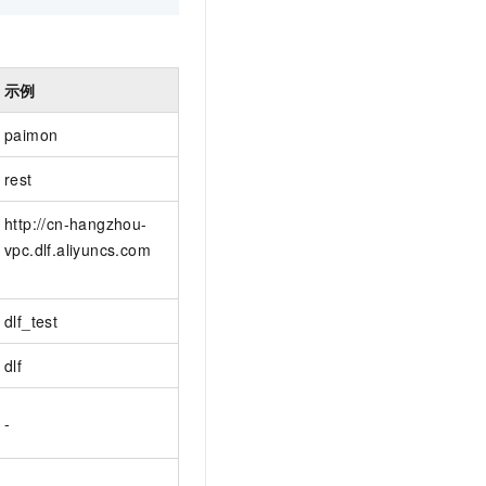
示例
paimon
rest
http://cn-hangzhou-
vpc.dlf.aliyuncs.com
dlf_test
dlf
-