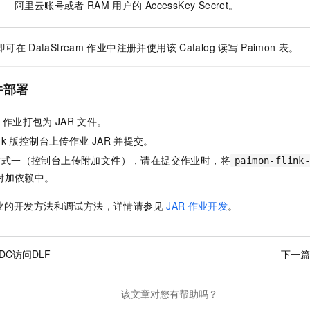
阿里云账号或者
RAM
用户的
AccessKey Secret。
即可在
DataStream
作业中注册并使用该
Catalog
读写
Paimon
表。
并部署
作业打包为
JAR
文件。
nk
版控制台上传作业
JAR
并提交。
方式一（控制台上传附加文件），请在提交作业时，将
paimon-flink
附加依赖中。
业的开发方法和调试方法，详情请参见
JAR
作业开发
。
 CDC访问DLF
下一篇
该文章对您有帮助吗？