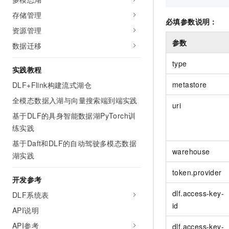
存储管理
必填参数说明：
资源管理
参数
数据迁移
type
实践教程
metastore
DLF+Flink构建流式湖仓
全模态数据入湖与向量搜索端到端实践
uri
基于DLF的具身智能数据湖PyTorch训
练实践
基于Daft和DLF的自动驾驶多模态数据
warehouse
湖实践
token.provider
开发参考
dlf.access-key-
DLF系统表
id
API说明
API参考
dlf.access-key-