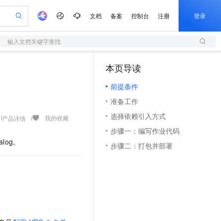
文档
备案
控制台
注册
登录
输入文档关键字查找
验
作计划
器
AI 活动
专业服务
服务伙伴合作计划
开发者社区
加入我们
服务平台百炼
阿里云 OPC 创新助力计划
本页导读
（0）
一站式生成采购清单，支持单品或批量购买
S
io：打造专属 AI 语音助手
S产品伙伴计划（繁花）
峰会
造的大模型服务与应用开发平台
轻量应用服务器
一句话生成原生可编辑精美 PPT 文稿
AI 生产力先锋
Al MaaS 服务伙伴赋能合作
域名
博文
Careers
至高可申请百万元
前提条件
性可伸缩的云计算服务
开启高性价比 AI 编程新体验
Qwen-Audio-3.0-Realtime 端到端实时语音角色扮演
输入一句话想法, 轻松生成专业的 PPT
先锋实践拓展 AI 生产力的边界
快速构建应用程序和网站，即刻迈出上云第一步
Token 补贴，五大权
计划
海大会
伙伴信用分合作计划
商标
问答
社会招聘
准备工作
益加速 OPC 成功
S
eek-V4-Pro
数字证书管理服务（原SSL证书）
一键部署幻兽帕鲁游戏服务器
飞天发布时刻
HOT
划
备案
电子书
校园招聘
选择依赖引入方式
pSeek-V4-Pro
视频创作，一键激活电商全链路生产力
全托管，含MySQL、PostgreSQL、SQL Server、MariaDB多引擎
实现全站HTTPS，呈现可信的WEB访问
一键购买专属联机服务器，轻松开启游戏
所见，即是所愿
我的收藏
产品详情
更多支持
划
公司注册
镜像站
步骤一：编写作业代码
视频生成
语音识别与合成
专属 QwenPaw
短信服务
漫剧工坊：一站式动画创作平台
AI 实训营
HOT
alog。
合作伙伴培训与认证
步骤二：打包并部署
划
上云迁移
的智能体编程平台
站生成，高效打造优质广告素材
从聊天伙伴进化为能主动干活的本地数字员工
快速生产连贯的高质量长漫剧
从基础到进阶，Agent 创客手把手教你
国内短信简单易用，安全可靠，秒级触达，全球覆盖200+国家和地区。
e-1.1-T2V
Qwen3-TTS-Flash
lScope
我要反馈
查询合作伙伴
畅细腻的高质量视频
离线语音合成大模型，多语言方言自适应，低延迟高稳定
n Alibaba Cloud ISV 合作
代维服务
olarDB
建企业门户网站
大数据开发治理平台 DataWorks
10 分钟搭建微信、支付宝小程序
创新加速
ope
登录合作伙伴管理后台
我要建议
站，无忧落地极速上线
以可视化方式快速构建移动和 PC 门户网站
100%兼容MySQL、PostgreSQL，兼容Oracle，支持集中和分布式
高效部署网站，快速应用到小程序
Data Agent 驱动的一站式 Data+AI 开发治理平台
e-1.1-I2V
Cosyvoice-V3-Flash
安全
畅自然，细节丰富
高表现力语音合成大模型，语音克隆听感自然
我要投诉
上云场景组合购
伴
边界网络安全防护产品
漫剧创作，剧本、分镜、视频高效生成
覆盖90%+业务场景，专享组合折扣价
2V
VPN
Fun-ASR