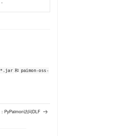
-
和
-*.jar
paimon-oss-
：
PyPaimon访问DLF