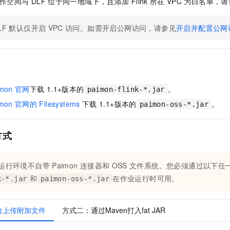
作空间与
DLF
位于同一地域下，且添加
Flink
所在
VPC
为白名单，请
服务生态伙伴
视觉 Coding、空间感知、多模态思考等全面升级
1M上下文，专为长程任务能力而生
云工开物
企业应用
Night Plan 支持 Qwen 3.8-Max
AI 办公
NEW
Red Hat
30+ 款产品免费体验
夜间 5 折，Qwen/Meoo/TokenPlan 客户专享
AI智能应用
科研合作
LF
默认仅开启
VPC
访问。如需开启公网访问，请参见
开启并配置公网
ERP
堂（旗舰版）
SUSE
智能客服
AI 应用构建
大模型原生
CRM
2个月
自动承接线索
建站小程序
Qoder
大模型服务平台百炼-应用模版
OA 办公系统
HOT
NEW
面向真实软件
个人版上线、团队版降价；千问3.8-Max首发发尝鲜
丰富多元化的应用模版和解决方案
力提升
财税管理
模板建站
imon
官网
下载
1.1+版本的
。
paimon-flink-*.jar
万有无界
大模型服务平台百炼-智能体
400电话
定制建站
imon
官网的
Filesystems
下载
1.1+版本的
。
paimon-oss-*.jar
的模型效果
灵活可视化地构建企业级 Agent
方案
广告营销
模板小程序
秒悟
人工智能平台 PAI
方式
定制小程序
云端极速 AI 
新一代 AI 视频生成模型，深度适配广告营销等场景
AI Native 的算法工程平台，一站式完成建模、训练、推理服务部署
APP 开发
运行环境不自带
Paimon
连接器和
OSS
文件系统。您必须通过以下任
建站系统
和
在作业运行时可用。
k-*.jar
paimon-oss-*.jar
AI 应用
10分钟微调：让0.6B模型媲美235B模型
多模态数据信
台上传附加文件
方式二：通过Maven打入fat JAR
依托云原生高可用架构,实现Dify私有化部署
用1%尺寸在特定领域达到大模型90%以上效果