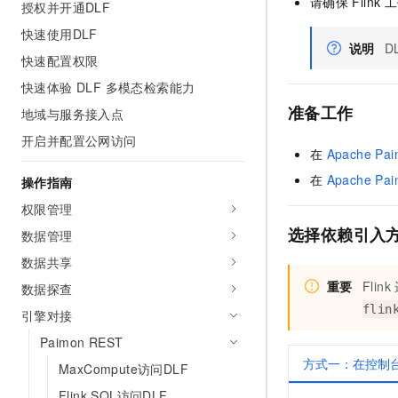
请确保
Flink
工
授权并开通DLF
AI 产品 免费试用
网络
安全
云开发大赛
Tableau 订阅
快速使用DLF
1亿+ 大模型 tokens 和 
说明
D
可观测
入门学习赛
中间件
AI空中课堂在线直播课
快速配置权限
140+云产品 免费试用
大模型服务
快速体验 DLF 多模态检索能力
上云与迁云
产品新客免费试用，最长1
数据库
生态解决方案
准备工作
地域与服务接入点
千问AI平台-Token Plan
企业出海
大模型ACA认证体验
大数据计算
开启并配置公网访问
助力企业全员 AI 认知与能
行业生态解决方案
在
Apache Pa
政企业务
媒体服务
千问AI平台-模型体验
开发者生态解决方案
在
Apache Pa
操作指南
在线体验全尺寸、多种模态
企业服务与云通信
权限管理
AI 开发和 AI 应用解决
Happy 系列大模型
选择依赖引入
数据管理
域名与网站
数据共享
终端用户计算
重要
Flink
数据探查
Serverless
flin
大模型解决方案
引擎对接
Paimon REST
开发工具
快速部署 Dify，高效搭建 
方式一：在控制
MaxCompute访问DLF
迁移与运维管理
Flink SQL访问DLF