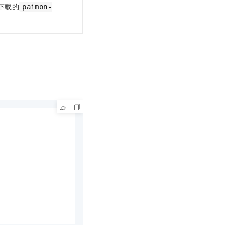
t.diy 一步搞定创意建站
构建大模型应用的安全防护体系
下载的
paimon-
通过自然语言交互简化开发流程,全栈开发支持
通过阿里云安全产品对 AI 应用进行安全防护