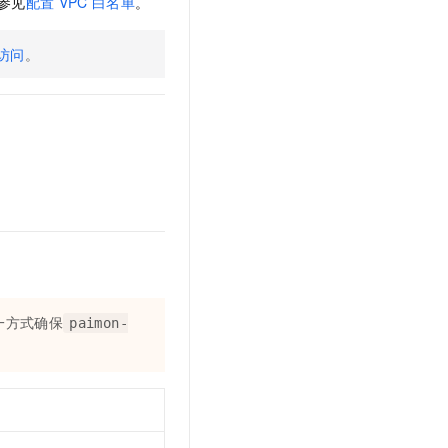
参见
配置
VPC
白名单
。
文戏情感细腻自然，动作戏激烈拳拳到肉，实现更强表演能力
支持中英文自由切换，具备更强的噪声鲁棒性
云聚AI 严选权益
SSL 证书
，一键激活高效办公新体验
精选AI产品，从模型到应用全链提效
访问
。
堡垒机
AI 用量加速计划
应用
防火墙
、识别商机，让客服更高效、服务更出色。
新老同享，达量后返
千问办公
主机安全
NEW
的智能体编程平台
一站式AI生产力平台
AI 应用及服务市场
伶鹊
企业级人与Agent协作平台，接入和调度多个数字员工
智能客服平台，对话机器人、对话分析、智能外呼
AI 应用
大模型服务平台百炼 - 全妙
大模型
应用创作平台
多模态内容创作工具，已接入 DeepSeek
自然语言处理
一方式确保
paimon-
数据标注
机器学习
息提取
与 AI 智能体进行实时音视频通话
从文本、图片、视频中提取结构化的属性信息
构建支持视频理解的 AI 音视频实时通话应用