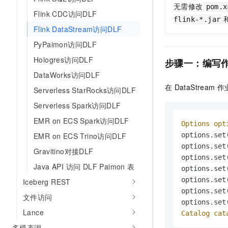
10 分钟在聊天系统中增加
无需修改
pom.x
专有云
Flink CDC访问DLF
flink-*.jar
Flink DataStream访问DLF
PyPaimon访问DLF
Hologres访问DLF
步骤一：编写
DataWorks访问DLF
在
DataStream
作
Serverless StarRocks访问DLF
Serverless Spark访问DLF
EMR on ECS Spark访问DLF
Options
opt
options.set
EMR on ECS Trino访问DLF
options.set
Gravitino对接DLF
options.set
Java API 访问 DLF Paimon 表
options.set
options.set
Iceberg REST
options.set
文件访问
options.set
Lance
Catalog
cat
多模态湖