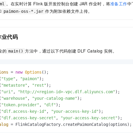
一个 AI 助手
即刻拥有 DeepSeek-R1 满血版
超强辅助，Bol
。在实时计算
Flink
版开发控制台创建
JAR
作业时，将
准备工作
中
ml
在企业官网、通讯软件中为客户提供 AI 客服
多种方案随心选，轻松解锁专属 DeepSeek
和
作为附加依赖文件上传。
paimon-oss-*.jar
作业代码
业的
方法中，通过以下代码创建
DLF Catalog
实例。
main()
ions
=
new
Options
();

(
"type"
, 
"paimon"
);

(
"metastore"
, 
"rest"
);

(
"uri"
, 
"http://<region-id>-vpc.dlf.aliyuncs.com"
);

(
"warehouse"
, 
"your-catalog-name"
);

(
"token.provider"
, 
"dlf"
);

(
"dlf.access-key-id"
, 
"your-access-key-id"
);

(
"dlf.access-key-secret"
, 
"your-access-key-secret"
alog
=
 FlinkCatalogFactory.createPaimonCatalog(options);