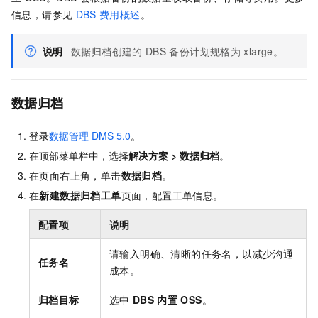
信息，请参见
DBS
费用概述
。
说明
数据归档创建的
DBS
备份计划规格为
xlarge。
数据归档
登录
数据管理
DMS 5.0
。
在顶部菜单栏中，选择
解决方案
>
数据归档
。
在页面右上角，单击
数据归档
。
在
新建数据归档工单
页面，配置工单信息。
配置项
说明
请输入明确、清晰的任务名，以减少沟通
任务名
成本。
归档目标
选中
DBS
内置
OSS
。