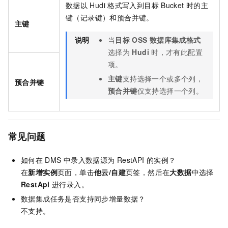
数据以
Hudi
格式写入到目标
Bucket
时的主
键（记录键）和预合并键。
主键
说明
当
目标
OSS
数据库集成格式
选择为
Hudi
时，才有此配置
项。
主键
支持选择一个或多个列，
预合并键
预合并键
仅支持选择一个列。
常见问题
如何在
DMS
中录入数据源为
RestAPI
的实例？
在
新增实例
页面，单击
他云/自建
页签，然后在
大数据
中选择
RestApi
进行录入。
数据集成任务是否支持同步增量数据？
不支持。