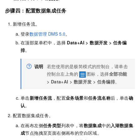
步骤四：配置数据集成任务
新增任务流。
登录
数据管理
DMS 5.0
。
在顶部菜单栏中，选择
Data+AI
>
数据开发
>
任务编
排
。
说明
若您使用的是极简模式的控制台，请单击
控制台左上角的
图标，选择
全部功能
>
Data+AI
>
数据开发
>
任务编排
。
单击
新增任务流
，配置
业务场景
和
任务流名称
后，单击
确
认
。
配置数据集成任务。
在画布左侧
任务类型
列表中，将
数据集成
中的
入湖数据集
成
节点拖拽至页面右侧画布的空白区域。