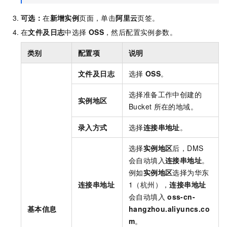
可选：
在
新增实例
页面，单击
阿里云
页签。
在
文件及日志
中选择
OSS
，然后配置实例参数。
类别
配置项
说明
文件及日志
选择
OSS
。
选择准备工作中创建的
实例地区
Bucket
所在的地域。
录入方式
选择
连接串地址
。
选择
实例地区
后，DMS
会自动填入
连接串地址
。
例如
实例地区
选择为华东
连接串地址
1（杭州），
连接串地址
会自动填入
oss-cn-
基本信息
hangzhou.aliyuncs.co
m
。