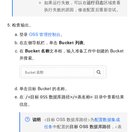
如果运行失败，可以在
运行日志
区域查看
执行失败的原因，修改配置后重新尝试。
检查输出。
登录
OSS
管理控制台
。
在左侧导航栏，单击
Bucket 列表
。
在
Bucket 名称
文本框，输入准备工作中创建的
Bucket
并搜索。
单击目标
Bucket
的名称。
在
目录中查看结果
/<目标
OSS
数据库路径>/<表名称>
信息。
说明
<目标
OSS
数据库路径>为
配置数据集成
任务
中配置的
目标
OSS
数据库路径
，<表