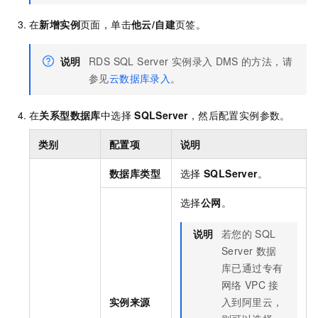
在
新增实例
页面，单击
他云/自建
页签。
说明
RDS SQL Server
实例录入
DMS
的方法，请
参见
云数据库录入
。
在
关系型数据库
中选择
SQLServer
，然后配置实例参数。
类别
配置项
说明
数据库类型
选择
SQLServer
。
选择
公网
。
说明
若您的
SQL
Server
数据
库已通过专有
网络
VPC
接
实例来源
入到阿里云，