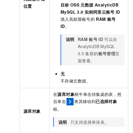
目标
OSS
元数据 AnalyticDB
位置
MySQL 3.0 实例阿里云账号
ID
填入高权限账号的
RAM
账号
ID
。
说明
RAM
账号
ID
可以在
AnalyticDB MySQL
3.0
集群的
账号管理
页
面查看。
无
不存储元数据。
在
源库对象
框中单击待集成的表，然
后单击
将其移动到
已选择对象
框。
源库对象
说明
只支持选择单张表。