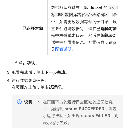
数据默认存储在目标
Bucket
的
/<目
目录
标
OSS
数据库路径>/<表名称>
中。如需更改数据存储的子目录、设
已选择对象
置条件过滤数据等，请在
已选择对象
框中右键单击该表，然后在
编辑表
对
话框中配置表信息。配置信息，请参
见
配置说明
。
单击
确认
。
配置完成后，单击
下一步完成
。
运行数据集成任务。
在页面左上角，单击
试运行
。
说明
在页面下方的
运行日志
区域的返回信息
中，如出现
status SUCCEEDED
，则表
示运行成功；如出现
status FAILED
，则
表示运行失败。