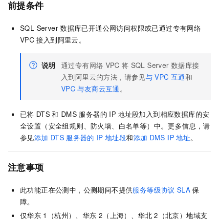
前提条件
SQL Server
数据库已开通公网访问权限或已通过专有网络
VPC
接入到阿里云。
说明
通过专有网络
VPC
将
SQL Server
数据库接
入到阿里云的方法，请参见
与
VPC
互通
和
VPC
与友商云互通
。
已将
DTS
和
DMS
服务器的
IP
地址段加入到相应数据库的安
全设置（安全组规则、防火墙、白名单等）中。更多信息，请
参见
添加
DTS
服务器的
IP
地址段
和
添加
DMS IP
地址
。
注意事项
此功能正在公测中，公测期间不提供
服务等级协议
SLA
保
障。
仅华东
1（杭州）、华东
2（上海）、华北
2（北京）地域支