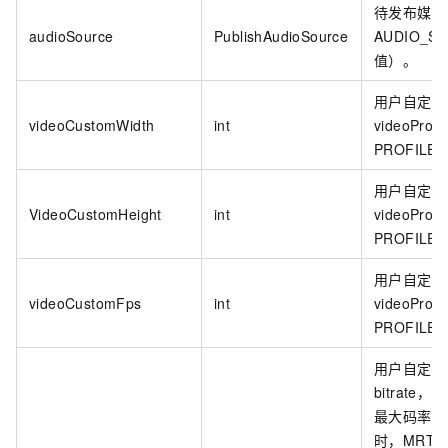
待发布媒体
audioSource
PublishAudioSource
AUDIO_S
值）。
用户自定义视
videoCustomWidth
int
videoProfil
PROFILE
用户自定义视
VideoCustomHeight
int
videoProfil
PROFILE
用户自定义视
videoCustomFps
int
videoProfil
PROFILE
用户自定义
bitrat
最大码率，
时，MRT