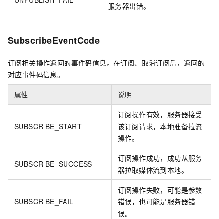
服务器出错。
SubscribeEventCode
订阅相关操作返回的事件码信息。在订阅、取消订阅后，返回的
对应事件码信息。
属性
说明
订阅操作有效，服务器接受
SUBSCRIBE_START
该订阅请求，本地准备拉流
操作。
订阅操作成功，成功从服务
SUBSCRIBE_SUCCESS
器拉取媒体流到本地。
订阅操作失败，可能是参数
SUBSCRIBE_FAIL
错误，也可能是服务器错
误。