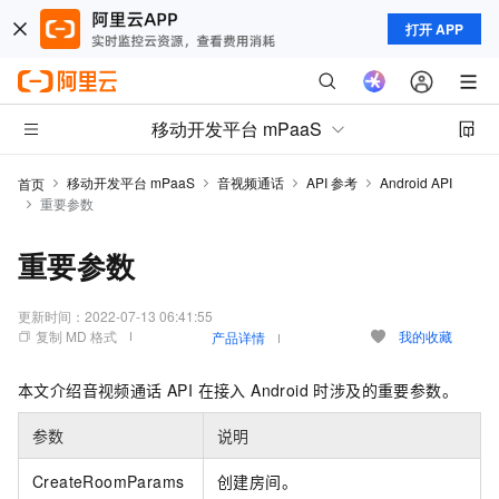
打开 APP
移动开发平台 mPaaS
移动开发平台 mPaaS
音视频通话
API 参考
Android API
首页
重要参数
重要参数
更新时间：
2022-07-13 06:41:55
复制 MD 格式
我的收藏
产品详情
本文介绍音视频通话 API 在接入 Android 时涉及的重要参数。
参数
说明
CreateRoomParams
创建房间。