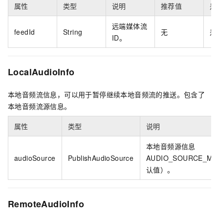
属性
类型
说明
推荐值
是
远端媒体流
feedId
String
无
是
ID。
LocalAudioInfo
本地音频流信息，可以用于暂停继续本地音频流的推送。包含了
本地音频流源信息。
属性
类型
说明
本地音频源信息
audioSource
PublishAudioSource
AUDIO_SOURCE_M
认值）。
RemoteAudioInfo