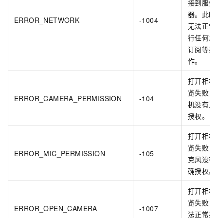
接到服务
器。此时
ERROR_NETWORK
-1004
无法正常
行任何发
订阅等操
作。
打开相机
览失败，
ERROR_CAMERA_PERMISSION
-104
机没有正
授权。
打开相机
览失败，
ERROR_MIC_PERMISSION
-105
克风没有
确授权。
打开相机
览失败，
ERROR_OPEN_CAMERA
-1007
法正常打