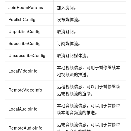
JoinRoomParams
加入房间。
PublishConfig
发布媒体流。
UnpublishConfig
取消订阅。
SubscribeConfig
订阅媒体流。
UnsubscribeConfig
取消订阅媒体流。
本地视频信息，可用于暂停继续本
LocalVideoInfo
地视频流的推送。
远程视频信息，可以用于暂停继续
RemoteVideoInfo
远端视频流的渲染。
本地音频流信息，可以用于暂停继
LocalAudioInfo
续本地音频流的推送。
远端音频流信息，可以用于暂停继
RemoteAudioInfo