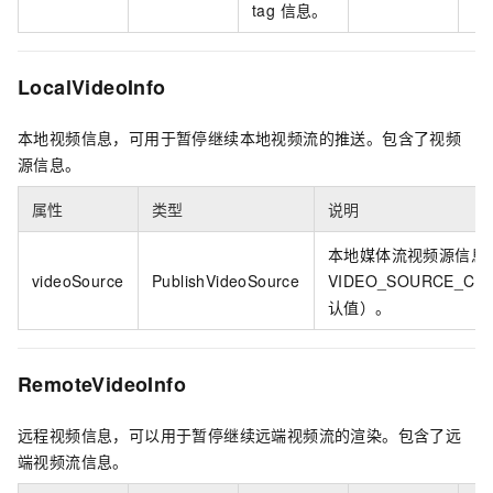
tag 信息。
LocalVideoInfo
本地视频信息，可用于暂停继续本地视频流的推送。包含了视频
源信息。
属性
类型
说明
本地媒体流视频源信息
videoSource
PublishVideoSource
VIDEO_SOURCE_C
认值）。
RemoteVideoInfo
远程视频信息，可以用于暂停继续远端视频流的渲染。包含了远
端视频流信息。