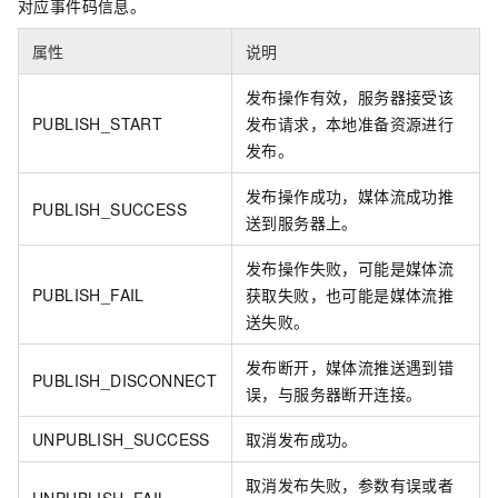
对应事件码信息。
属性
说明
发布操作有效，服务器接受该
PUBLISH_START
发布请求，本地准备资源进行
发布。
发布操作成功，媒体流成功推
PUBLISH_SUCCESS
送到服务器上。
发布操作失败，可能是媒体流
PUBLISH_FAIL
获取失败，也可能是媒体流推
送失败。
发布断开，媒体流推送遇到错
PUBLISH_DISCONNECT
误，与服务器断开连接。
UNPUBLISH_SUCCESS
取消发布成功。
取消发布失败，参数有误或者
UNPUBLISH_FAIL