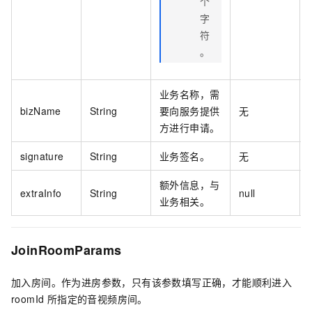
个
字
符
。
业务名称，需
bizName
String
要向服务提供
无
方进行申请。
signature
String
业务签名。
无
额外信息，与
extraInfo
String
null
业务相关。
JoinRoomParams
加入房间。作为进房参数，只有该参数填写正确，才能顺利进入
roomId 所指定的音视频房间。