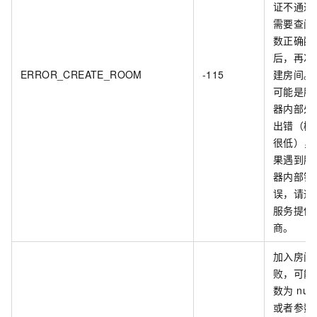
证不通过
需要查阅
数正确配
后，再次
ERROR_CREATE_ROOM
-115
建房间。
可能是服
器内部处
出错（概
很低），
果遇到服
器内部错
误，请通
服务提供
商。
加入房间
败，可能
数为 nul
或者参数