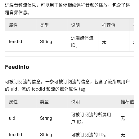
远端音频流信息，可以用于暂停继续远程音频的播放。包含了远
程音频信息。
属性
类型
说明
推荐值
是
远端媒体流
feedId
String
无
是
ID。
FeedInfo
可被订阅流的信息。一条可被订阅流的信息，包含了流所属用户
的 uid、流的 feedId 和流的额外属性 tag。
属性
类型
说明
推荐值
可被订阅流的所属用
uid
String
无
户 ID。
feedId
String
可被订阅流的 ID。
无