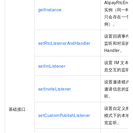
AlipayRtcEngi
getInstance
实例（同一时
只会存在一个
例）。
设置回调事件
setRtcListenerAndHandler
监听和对应的
Handler。
设置 IM 文本
setImListener
息交互的监听
设置邀请模式
setInviteListener
邀请信息的监
听。
设置自定义推
基础接口
setCustomPublishListener
模式下的本地
览监听。