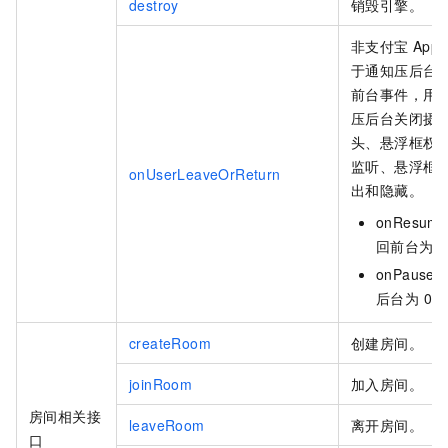
destroy
销毁引擎。
非支付宝 App 
于通知压后台
前台事件，用
压后台关闭摄
头、悬浮框权
监听、悬浮框
onUserLeaveOrReturn
出和隐藏。
onResum
回前台为 
onPause 
后台为 0。
createRoom
创建房间。
joinRoom
加入房间。
房间相关接
leaveRoom
离开房间。
口