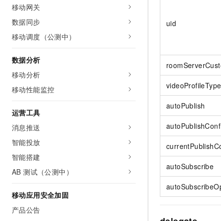
移动网关
AI 产品 免费试用
网络
安全
云开发大赛
Tableau 订阅
1亿+ 大模型 tokens 和 
数据同步
uid
可观测
入门学习赛
中间件
AI空中课堂在线直播课
移动调度（公测中）
140+云产品 免费试用
大模型服务
上云与迁云
产品新客免费试用，最长1
数据库
数据分析
生态解决方案
千问AI平台-Token Plan
roomServerCust
企业出海
大模型ACA认证体验
大数据计算
移动分析
助力企业全员 AI 认知与能
行业生态解决方案
videoProfileTyp
政企业务
移动性能监控
媒体服务
千问AI平台-模型体验
开发者生态解决方案
autoPublish
在线体验全尺寸、多种模态
企业服务与云通信
运营工具
AI 开发和 AI 应用解决
Happy 系列大模型
autoPublishConf
消息推送
域名与网站
智能投放
currentPublishC
终端用户计算
智能搭建
autoSubscribe
Serverless
AB 测试（公测中）
大模型解决方案
autoSubscribeOp
开发工具
移动应用安全加固
快速部署 Dify，高效搭建 
产品公告
迁移与运维管理