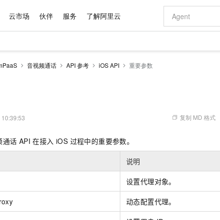
云市场
伙伴
服务
了解阿里云
AI 特惠
数据与 API
成为产品伙伴
企业增值服务
最佳实践
价格计算器
AI 场景体
基础软件
产品伙伴合
阿里云认证
市场活动
配置报价
大模型
PaaS
音视频通话
API 参考
iOS API
重要参数
自助选配和估算价格
新方式
域名与网站
睿译宝，AI翻译排版一步到位
智启 AI 普惠权益
产品生态集成认证中心
企业支持计划
云上春晚
千问官方 MaaS 平台，为开发者和 Agent 而生，新用户赠送 1 亿 + tokens 额度
云服务器 EC
Qwen Aud
AI Coding
阿里云Maa
2026 阿里云
为企业打
数据集
Windows
大模型认证
模型
NEW
NEW
交付可用成果
值低价云产品抢先购
提供智能易用的域名与建站服务
上传文档即自动完成翻译和格式还原
至高享 1亿+免费 tokens，加速 Al 应用落地
安全可靠、弹
智能编程，一键
产品生态伙伴
专家技术服务
云上奥运之旅
弹性计算合作
阿里云中企出
手机三要素
宝塔 Linux
全部认证
价格优势
有专属领域专家
对象存储 OSS
GLM-5.2：长任务时代开源旗舰模型
阿里云 OPC 创新助力计划
云数据库 RD
即刻拥有 DeepS
AI 电商营销
产品生态伙伴工作台
企业增值服务台
云栖战略参考
云存储合作计
云栖大会
身份实名认证
CentOS
训练营
推动算力普惠，释放技术红利
的大模型服务
最高返9万
多领域专家智能体,一键组建 AI 虚拟交付团队
至高百万元 Token 补贴，加速一人公司成长
稳定、安全、高性价比、高性能的云存储服务
真正可用的 1M 上下文,一次完成代码全链路开发
轻松解锁专属 Dee
从图文生成到
复制 MD 格式
 10:39:53
云上的中国
数据库合作计
活动全景
短信
Docker
图片和
站式影视创作平台
人工智能平台 PAI
Hermes Agent，打造自进化智能体
Token Plan 模型订阅计划
Qoder
5 分钟轻松部署
AI 广告创作
企业成长
大模型
NEW
信息公告
话 API 在接入 iOS 过程中的重要参数。
看见新力量
云网络合作计
OCR 文字识别
JAVA
级电脑
证享300元代金券
可视化编排打通从文字构思到成片全链路闭环
一站式AI开发、训练和推理服务
自主进化，持久记忆，越用越聪明
Qwen3.8-Max 首发尝鲜，限时加量 10 倍，夜间低至2折
面向真实软件
图文、视频一
Kimi-K3
HappyHors
NEW
魔搭 Mode
loud
服务实践
官网公告
说明
Kimi 最新旗舰模型，长程编程与推理利器
让文字生成流
金融模力时刻
Salesforce O
版
发票查验
全能环境
Qoder CN
Claude Code + GStack 打造工程团队
千问办公，限时限量积分加倍
云原生数据库 P
低代码高效构
AI 建站
NEW
作计划
计划
创新中心
魔搭 ModelSc
健康状态
让AI从“聊天伙伴”进化为能干活的“数字员工”
覆盖公网/内网、递归/权威、移动APP等全场景解析服务
安装技能 GStack，拥有专属 AI 工程团队
你的AI工作搭子，覆盖日常办公高频场景
基于千问大模型等，支持代码智能生成、研发智能问答
0 代码专业建
设置代理对象。
客户案例
天气预报查询
操作系统
Deepseek-v4-pro
HappyHors
态合作计划
态智能体模型
旗舰 MoE 大模型，百万上下文与顶尖推理能力
图生视频，流
Compute
同享
容器服务 Kubernetes 版 ACK
万小智 AI 建站低至 15元/月
云防火墙
AI 短剧/漫剧
快递物流查询
WordPress
成为服务伙
roxy
动态配置代理。
高校合作
式云数据仓库
点，立即开启云上创新
提供一站式管理容器应用的 K8s 服务
送.CN域名，送备案服务码
云原生的云上
AI助力短剧
GLM-5.2
Wan2.7-T
Ubuntu