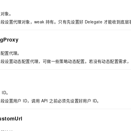
一个 AI 助手
即刻拥有 DeepSeek-R1 满血版
超强辅助，Bol
在企业官网、通讯软件中为客户提供 AI 客服
多种方案随心选，轻松解锁专属 DeepSeek
理对象。
段设置代理对象，weak 持有。只有先设置好 Delegate 才能收到底
igProxy
态配置代理。
字段设置动态配置代理，可做一些策略动态配置。若没有动态配置需求
 ID。
段设置用户 ID，调用 API 之前必须先设置好用户 ID。
ustomUrl