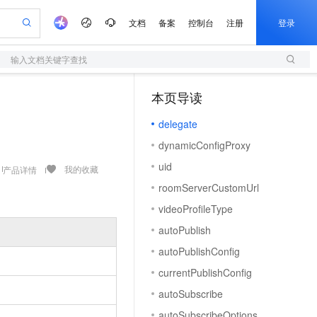
文档
备案
控制台
注册
登录
输入文档关键字查找
验
作计划
器
AI 活动
专业服务
服务伙伴合作计划
开发者社区
加入我们
服务平台百炼
阿里云 OPC 创新助力计划
本页导读
（0）
一站式生成采购清单，支持单品或批量购买
S
io：打造专属 AI 语音助手
S产品伙伴计划（繁花）
峰会
造的大模型服务与应用开发平台
轻量应用服务器
一句话生成原生可编辑精美 PPT 文稿
AI 生产力先锋
Al MaaS 服务伙伴赋能合作
域名
博文
Careers
至高可申请百万元
delegate
性可伸缩的云计算服务
开启高性价比 AI 编程新体验
Qwen-Audio-3.0-Realtime 端到端实时语音角色扮演
输入一句话想法, 轻松生成专业的 PPT
先锋实践拓展 AI 生产力的边界
快速构建应用程序和网站，即刻迈出上云第一步
Token 补贴，五大权
计划
海大会
伙伴信用分合作计划
商标
问答
社会招聘
dynamicConfigProxy
益加速 OPC 成功
S
eek-V4-Pro
数字证书管理服务（原SSL证书）
一键部署幻兽帕鲁游戏服务器
飞天发布时刻
HOT
划
备案
电子书
校园招聘
uid
pSeek-V4-Pro
视频创作，一键激活电商全链路生产力
全托管，含MySQL、PostgreSQL、SQL Server、MariaDB多引擎
实现全站HTTPS，呈现可信的WEB访问
一键购买专属联机服务器，轻松开启游戏
所见，即是所愿
我的收藏
产品详情
更多支持
划
公司注册
镜像站
roomServerCustomUrl
视频生成
语音识别与合成
专属 QwenPaw
短信服务
漫剧工坊：一站式动画创作平台
AI 实训营
HOT
合作伙伴培训与认证
videoProfileType
划
上云迁移
的智能体编程平台
站生成，高效打造优质广告素材
从聊天伙伴进化为能主动干活的本地数字员工
快速生产连贯的高质量长漫剧
从基础到进阶，Agent 创客手把手教你
国内短信简单易用，安全可靠，秒级触达，全球覆盖200+国家和地区。
e-1.1-T2V
Qwen3-TTS-Flash
lScope
我要反馈
查询合作伙伴
autoPublish
畅细腻的高质量视频
离线语音合成大模型，多语言方言自适应，低延迟高稳定
n Alibaba Cloud ISV 合作
代维服务
olarDB
建企业门户网站
大数据开发治理平台 DataWorks
10 分钟搭建微信、支付宝小程序
autoPublishConfig
创新加速
ope
登录合作伙伴管理后台
我要建议
站，无忧落地极速上线
以可视化方式快速构建移动和 PC 门户网站
100%兼容MySQL、PostgreSQL，兼容Oracle，支持集中和分布式
高效部署网站，快速应用到小程序
Data Agent 驱动的一站式 Data+AI 开发治理平台
e-1.1-I2V
Cosyvoice-V3-Flash
currentPublishConfig
安全
畅自然，细节丰富
高表现力语音合成大模型，语音克隆听感自然
我要投诉
上云场景组合购
伴
autoSubscribe
边界网络安全防护产品
漫剧创作，剧本、分镜、视频高效生成
覆盖90%+业务场景，专享组合折扣价
2V
VPN
Fun-ASR
autoSubscribeOptions