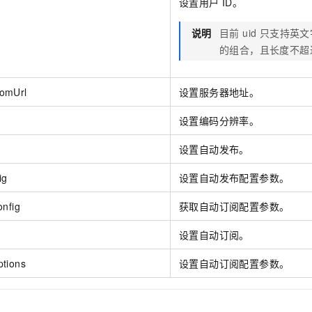
设置用户 ID。
服务生态伙伴
视觉 Coding、空间感知、多模态思考等全面升级
1M上下文，专为长程任务能力而生
云工开物
企业应用
Night Plan 支持 Qwen 3.8-Max
AI 办公
NEW
Red Hat
30+ 款产品免费体验
夜间 5 折，Qwen/Meoo/TokenPlan 客户专享
AI智能应用
科研合作
说明
目前 uid 只支持
ERP
堂（旗舰版）
SUSE
的组合，且长度不超过
智能客服
AI 应用构建
大模型原生
CRM
2个月
自动承接线索
建站小程序
Qoder
大模型服务平台百炼-应用模版
OA 办公系统
HOT
omUrl
NEW
设置服务器地址。
面向真实软件
个人版上线、团队版降价；千问3.8-Max首发发尝鲜
丰富多元化的应用模版和解决方案
力提升
财税管理
模板建站
e
设置编码分辨率。
万有无界
大模型服务平台百炼-智能体
400电话
定制建站
设置自动发布。
的模型效果
灵活可视化地构建企业级 Agent
方案
广告营销
模板小程序
秒悟
人工智能平台 PAI
ig
设置自动发布配置参数。
定制小程序
云端极速 AI 
新一代 AI 视频生成模型，深度适配广告营销等场景
AI Native 的算法工程平台，一站式完成建模、训练、推理服务部署
onfig
获取自动订阅配置参数。
APP 开发
设置自动订阅。
建站系统
tions
设置自动订阅配置参数。
AI 应用
10分钟微调：让0.6B模型媲美235B模型
多模态数据信
依托云原生高可用架构,实现Dify私有化部署
用1%尺寸在特定领域达到大模型90%以上效果