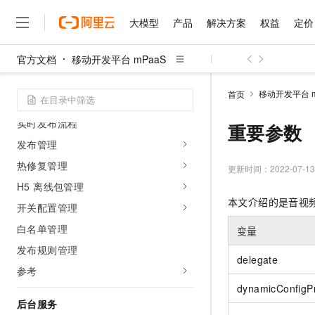
安全合规
大模型
产品
解决方案
权益
定价
使用RAM进行访问控制
官方文档
移动开发平台 mPaaS
实时发布
大模型
产品
解决方案
权益
定价
云市场
伙伴
服务
了解阿里云
精选产品
精选解决方案
普惠上云
产品定价
精选商城
成为销售伙伴
售前咨询
为什么选择阿里云
产品公告
千问AI平台
移动开发平台 m
首页
了解云产品的定价详情
实时发布简介
大模型服务平台百炼
千问办公，解锁你的工作
普惠上云 官方力荐
分销伙伴
在线服务
网站建设
什么是云计算
大
实时发布流程
大模型服务与应用平台
企业级Agent产品，直接
云服务器38元/年起，超
重要参数
咨询伙伴
多端小程序
技术领先
云上成本管理
发布管理
售后服务
千问大模型
Agency Agents：拥
官方推荐返现计划
大模型
大模型
精选产品
精选解决方案
Salesforce 国际版订阅
稳定可靠
热修复管理
管理和优化成本
多元化、高性能、安全可靠
推荐新用户得奖励，单订单
更新时间：
2022-07-13
销售伙伴合作计划
自助服务
友盟天域
安全合规
H5 离线包管理
人工智能与机器学习
AI
文本生成
无影云电脑
HappyHorse 打造一
云工开物
本文介绍的是音视频通
无影生态合作计划
在线服务
开关配置管理
观测云
分析师报告
随时随地安全接入的云上超
高校专属算力普惠，学生认
计算
互联网应用开发
Qwen3.8-Max
HOT
Salesforce On Alibaba C
工单服务
白名单管理
变量
智能体时代全能旗舰模型
Tuya 物联网平台阿里云
研究报告与白皮书
云解析DNS
快速拥有专属 OpenClaw
Consulting Partner 合
大数据
容器
发布规则管理
免费试用
短信专区
delegate
蓝凌 OA
Qwen3.7-Plus
AI 大模型销售与服务生
参考
现代化应用
存储
天池大赛
能看、能想、能动手的多模
云原生大数据计算服务 Max
解决方案免费试用 新老
电子合同
dynamicConfigP
面向分析的企业级SaaS模
最高领取价值200元试用
安全
网络与CDN
后台服务
AI 算法大赛
Qwen3-VL-Plus
畅捷通