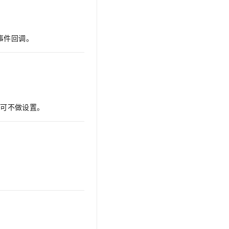
t.diy 一步搞定创意建站
构建大模型应用的安全防护体系
通过自然语言交互简化开发流程,全栈开发支持
通过阿里云安全产品对 AI 应用进行安全防护
层事件回调。
，可不做设置。