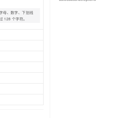
文戏情感细腻自然，动作戏激烈拳拳到肉，实现更强表演能力
支持中英文自由切换，具备更强的噪声鲁棒性
云聚AI 严选权益
SSL 证书
，一键激活高效办公新体验
精选AI产品，从模型到应用全链提效
英文字母、数字、下划线
堡垒机
 128 个字符。
AI 用量加速计划
应用
防火墙
、识别商机，让客服更高效、服务更出色。
新老同享，达量后返
千问办公
主机安全
NEW
的智能体编程平台
一站式AI生产力平台
AI 应用及服务市场
伶鹊
企业级人与Agent协作平台，接入和调度多个数字员工
智能客服平台，对话机器人、对话分析、智能外呼
AI 应用
大模型服务平台百炼 - 全妙
大模型
应用创作平台
多模态内容创作工具，已接入 DeepSeek
自然语言处理
数据标注
机器学习
息提取
与 AI 智能体进行实时音视频通话
从文本、图片、视频中提取结构化的属性信息
构建支持视频理解的 AI 音视频实时通话应用