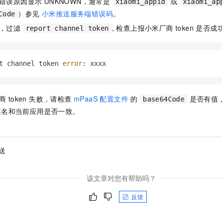
错误原因显示 UNKNOWN，通常是
或
xiaomi_appid
xiaomi_ap
）参见
小米推送服务端错误码
。
Code
程，过滤
, 检查上报小米厂商 token 是
report channel token
t channel token 
error
: xxxx
 token 失败，请检查
mPaaS 配置文件
的
是否有值
base64Code
k 签名和当前应用是否一致。
推送
该文章对您有帮助吗？
反馈