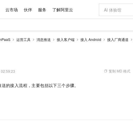
云市场
伙伴
服务
了解阿里云
AI 特惠
数据与 API
成为产品伙伴
企业增值服务
最佳实践
价格计算器
AI 场景体
基础软件
产品伙伴合
阿里云认证
市场活动
配置报价
大模型
PaaS
运营工具
消息推送
接入客户端
接入 Android
接入厂商通道
自助选配和估算价格
新方式
域名与网站
睿译宝，AI翻译排版一步到位
智启 AI 普惠权益
产品生态集成认证中心
企业支持计划
云上春晚
千问官方 MaaS 平台，为开发者和 Agent 而生，新用户赠送 1 亿 + tokens 额度
云服务器 EC
Qwen Aud
AI Coding
阿里云Maa
2026 阿里云
为企业打
数据集
Windows
大模型认证
模型
NEW
NEW
交付可用成果
值低价云产品抢先购
提供智能易用的域名与建站服务
上传文档即自动完成翻译和格式还原
至高享 1亿+免费 tokens，加速 Al 应用落地
安全可靠、弹
智能编程，一键
产品生态伙伴
专家技术服务
云上奥运之旅
弹性计算合作
阿里云中企出
手机三要素
宝塔 Linux
全部认证
价格优势
有专属领域专家
对象存储 OSS
GLM-5.2：长任务时代开源旗舰模型
阿里云 OPC 创新助力计划
云数据库 RD
即刻拥有 DeepS
AI 电商营销
产品生态伙伴工作台
企业增值服务台
云栖战略参考
云存储合作计
云栖大会
身份实名认证
CentOS
训练营
推动算力普惠，释放技术红利
的大模型服务
最高返9万
多领域专家智能体,一键组建 AI 虚拟交付团队
至高百万元 Token 补贴，加速一人公司成长
稳定、安全、高性价比、高性能的云存储服务
真正可用的 1M 上下文,一次完成代码全链路开发
轻松解锁专属 Dee
从图文生成到
复制 MD 格式
 02:59:23
云上的中国
数据库合作计
活动全景
短信
Docker
图片和
站式影视创作平台
人工智能平台 PAI
Hermes Agent，打造自进化智能体
Token Plan 模型订阅计划
Qoder
5 分钟轻松部署
AI 广告创作
企业成长
大模型
NEW
信息公告
推送的接入流程，主要包括以下三个步骤。
看见新力量
云网络合作计
OCR 文字识别
JAVA
级电脑
证享300元代金券
可视化编排打通从文字构思到成片全链路闭环
一站式AI开发、训练和推理服务
自主进化，持久记忆，越用越聪明
Qwen3.8-Max 首发尝鲜，限时加量 10 倍，夜间低至2折
面向真实软件
图文、视频一
Kimi-K3
HappyHors
NEW
魔搭 Mode
loud
服务实践
官网公告
Kimi 最新旗舰模型，长程编程与推理利器
让文字生成流
金融模力时刻
Salesforce O
版
发票查验
全能环境
Qoder CN
Claude Code + GStack 打造工程团队
千问办公，限时限量积分加倍
云原生数据库 P
低代码高效构
AI 建站
NEW
作计划
计划
创新中心
魔搭 ModelSc
健康状态
让AI从“聊天伙伴”进化为能干活的“数字员工”
覆盖公网/内网、递归/权威、移动APP等全场景解析服务
安装技能 GStack，拥有专属 AI 工程团队
你的AI工作搭子，覆盖日常办公高频场景
基于千问大模型等，支持代码智能生成、研发智能问答
0 代码专业建
客户案例
天气预报查询
操作系统
Deepseek-v4-pro
HappyHors
态合作计划
态智能体模型
旗舰 MoE 大模型，百万上下文与顶尖推理能力
图生视频，流
Compute
同享
容器服务 Kubernetes 版 ACK
万小智 AI 建站低至 15元/月
云防火墙
AI 短剧/漫剧
快递物流查询
WordPress
成为服务伙
高校合作
式云数据仓库
点，立即开启云上创新
提供一站式管理容器应用的 K8s 服务
送.CN域名，送备案服务码
云原生的云上
AI助力短剧
GLM-5.2
Wan2.7-T
Ubuntu