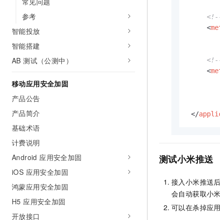
常见问题
10 分钟在聊天系统中增加
专有云
参考
<!
<
me
智能投放
智能搭建
AB 测试（公测中）
<!
<
me
移动应用安全加固
产品公告
产品简介
</
appli
基础术语
计费说明
Android 应用安全加固
测试小米推送
iOS 应用安全加固
接入小米推送
鸿蒙应用安全加固
会自动获取小米推
H5 应用安全加固
可以在杀掉应
开放接口