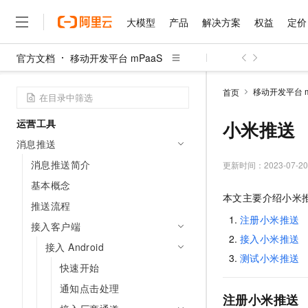
移动调度（公测中）
大模型
产品
解决方案
权益
定价
数据分析
官方文档
移动开发平台 mPaaS
移动分析
大模型
产品
解决方案
权益
定价
云市场
伙伴
服务
了解阿里云
精选产品
精选解决方案
普惠上云
产品定价
精选商城
成为销售伙伴
售前咨询
为什么选择阿里云
千问AI平台
移动性能监控
移动开发平台 m
首页
了解云产品的定价详情
大模型服务平台百炼
千问办公，解锁你的工作
普惠上云 官方力荐
分销伙伴
在线服务
网站建设
什么是云计算
大
大模型服务与应用平台
企业级Agent产品，直接
云服务器38元/年起，超
运营工具
小米推送
咨询伙伴
多端小程序
技术领先
云上成本管理
售后服务
消息推送
千问大模型
Agency Agents：拥
官方推荐返现计划
大模型
大模型
精选产品
精选解决方案
Salesforce 国际版订阅
稳定可靠
管理和优化成本
消息推送简介
多元化、高性能、安全可靠
推荐新用户得奖励，单订单
更新时间：
2023-07-20
销售伙伴合作计划
自助服务
友盟天域
安全合规
人工智能与机器学习
AI
文本生成
基本概念
无影云电脑
HappyHorse 打造一
云工开物
本文主要介绍小米
无影生态合作计划
在线服务
推送流程
观测云
分析师报告
随时随地安全接入的云上超
高校专属算力普惠，学生认
计算
互联网应用开发
Qwen3.8-Max
HOT
注册小米推送
Salesforce On Alibaba C
工单服务
接入客户端
智能体时代全能旗舰模型
Tuya 物联网平台阿里云
研究报告与白皮书
云解析DNS
快速拥有专属 OpenClaw
Consulting Partner 合
大数据
容器
接入小米推送
免费试用
接入 Android
短信专区
蓝凌 OA
Qwen3.7-Plus
测试小米推送
AI 大模型销售与服务生
现代化应用
存储
快速开始
天池大赛
能看、能想、能动手的多模
云原生大数据计算服务 Max
解决方案免费试用 新老
电子合同
通知点击处理
面向分析的企业级SaaS模
最高领取价值200元试用
安全
网络与CDN
注册小米推送
AI 算法大赛
Qwen3-VL-Plus
畅捷通