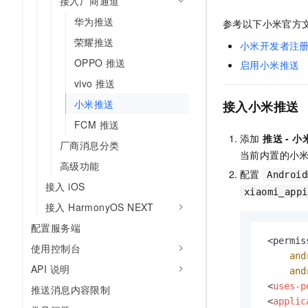
接入厂商通道
AI 产品 免费试用
网络
安全
云开发大赛
华为推送
Tableau 订阅
参考以下小米官方
1亿+ 大模型 tokens 和 
可观测
入门学习赛
荣耀推送
中间件
小米开发者注
AI空中课堂在线直播课
140+云产品 免费试用
大模型服务
OPPO 推送
启用小米推送
上云与迁云
产品新客免费试用，最长1
数据库
vivo 推送
生态解决方案
千问AI平台-Token Plan
企业出海
大模型ACA认证体验
大数据计算
小米推送
接入小米推送
助力企业全员 AI 认知与能
行业生态解决方案
政企业务
FCM 推送
媒体服务
千问AI平台-模型体验
添加
推送 - 小
开发者生态解决方案
厂商消息分类
在线体验全尺寸、多种模态
当前内置的小米推
企业服务与云通信
AI 开发和 AI 应用解决
高级功能
配置
Happy 系列大模型
Android
域名与网站
接入 iOS
xiaomi_appi
接入 HarmonyOS NEXT
终端用户计算
配置服务端
Serverless
 <permiss
大模型解决方案
使用控制台
and
开发工具
API 说明
and
快速部署 Dify，高效搭建 
<
uses-p
推送消息内容限制
迁移与运维管理
<
applic