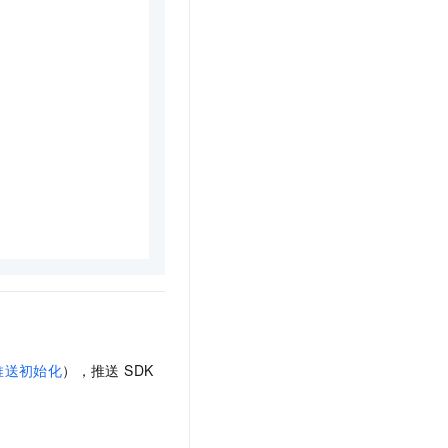
t.diy 一步搞定创意建站
构建大模型应用的安全防护体系
通过自然语言交互简化开发流程,全栈开发支持
通过阿里云安全产品对 AI 应用进行安全防护
推送初始化
），推送 SDK