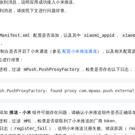
收到消息，说明应用成功接入小米推送。
到消息，请按照下文进行问题排查。
配置是否添加，以及其中
、
Manifest.xml
xiaomi_appid
xiao
致。
S 控制台是否开启了小米通道（参见
配置小米推送通道
），以及相关配置
 日志进行排查：
h 进程，过滤
，检查是否存在以下日志：
mPush.PushProxyFactory
sh.
PushProxyFactory
: found proxy com.
mpaas
.
push
.
external
明添加
推送 - 小米
组件可能存在问题，请确认小米推送组件是否正确添
h 进程，过滤
，检查是否获取到了小米推送的厂商 token。
mMi
日志（
），说明小米推送注册失败。错误原因（
register_fail
re