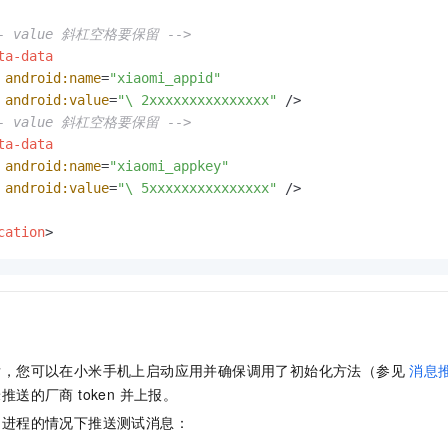
一个 AI 助手
即刻拥有 DeepSeek-R1 满血版
超强辅助，Bol
在企业官网、通讯软件中为客户提供 AI 客服
多种方案随心选，轻松解锁专属 DeepSeek
-- value 斜杠空格要保留 -->
ta-data
android:name
=
"xiaomi_appid"
android:value
=
"\ 2xxxxxxxxxxxxxxx"
 />
-- value 斜杠空格要保留 -->
ta-data
android:name
=
"xiaomi_appkey"
android:value
=
"\ 5xxxxxxxxxxxxxxx"
 />
cation
>
后，您可以在小米手机上启动应用并确保调用了初始化方法（参见
消息
送的厂商 token 并上报。
用进程的情况下推送测试消息：