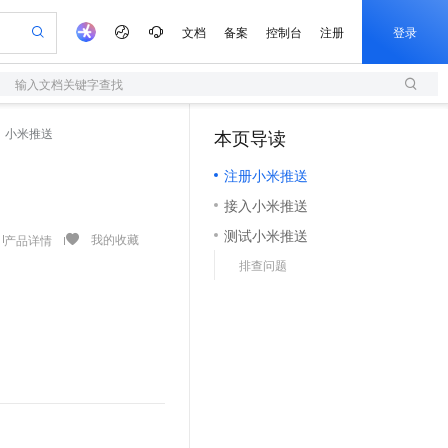
文档
备案
控制台
注册
登录
输入文档关键字查找
验
作计划
器
AI 活动
专业服务
服务伙伴合作计划
开发者社区
加入我们
服务平台百炼
阿里云 OPC 创新助力计划
小米推送
本页导读
（0）
一站式生成采购清单，支持单品或批量购买
S
io：打造专属 AI 语音助手
S产品伙伴计划（繁花）
峰会
造的大模型服务与应用开发平台
轻量应用服务器
一句话生成原生可编辑精美 PPT 文稿
AI 生产力先锋
Al MaaS 服务伙伴赋能合作
域名
博文
Careers
至高可申请百万元
注册小米推送
性可伸缩的云计算服务
开启高性价比 AI 编程新体验
Qwen-Audio-3.0-Realtime 端到端实时语音角色扮演
输入一句话想法, 轻松生成专业的 PPT
先锋实践拓展 AI 生产力的边界
快速构建应用程序和网站，即刻迈出上云第一步
Token 补贴，五大权
计划
海大会
伙伴信用分合作计划
商标
问答
社会招聘
接入小米推送
益加速 OPC 成功
S
eek-V4-Pro
数字证书管理服务（原SSL证书）
一键部署幻兽帕鲁游戏服务器
飞天发布时刻
HOT
划
备案
电子书
校园招聘
测试小米推送
pSeek-V4-Pro
视频创作，一键激活电商全链路生产力
全托管，含MySQL、PostgreSQL、SQL Server、MariaDB多引擎
实现全站HTTPS，呈现可信的WEB访问
一键购买专属联机服务器，轻松开启游戏
所见，即是所愿
我的收藏
产品详情
更多支持
划
公司注册
镜像站
排查问题
视频生成
语音识别与合成
专属 QwenPaw
短信服务
漫剧工坊：一站式动画创作平台
AI 实训营
HOT
合作伙伴培训与认证
划
上云迁移
的智能体编程平台
站生成，高效打造优质广告素材
从聊天伙伴进化为能主动干活的本地数字员工
快速生产连贯的高质量长漫剧
从基础到进阶，Agent 创客手把手教你
国内短信简单易用，安全可靠，秒级触达，全球覆盖200+国家和地区。
e-1.1-T2V
Qwen3-TTS-Flash
lScope
我要反馈
查询合作伙伴
畅细腻的高质量视频
离线语音合成大模型，多语言方言自适应，低延迟高稳定
n Alibaba Cloud ISV 合作
代维服务
olarDB
建企业门户网站
大数据开发治理平台 DataWorks
10 分钟搭建微信、支付宝小程序
创新加速
ope
登录合作伙伴管理后台
我要建议
站，无忧落地极速上线
以可视化方式快速构建移动和 PC 门户网站
100%兼容MySQL、PostgreSQL，兼容Oracle，支持集中和分布式
高效部署网站，快速应用到小程序
Data Agent 驱动的一站式 Data+AI 开发治理平台
e-1.1-I2V
Cosyvoice-V3-Flash
安全
畅自然，细节丰富
高表现力语音合成大模型，语音克隆听感自然
我要投诉
上云场景组合购
伴
边界网络安全防护产品
漫剧创作，剧本、分镜、视频高效生成
覆盖90%+业务场景，专享组合折扣价
2V
VPN
Fun-ASR