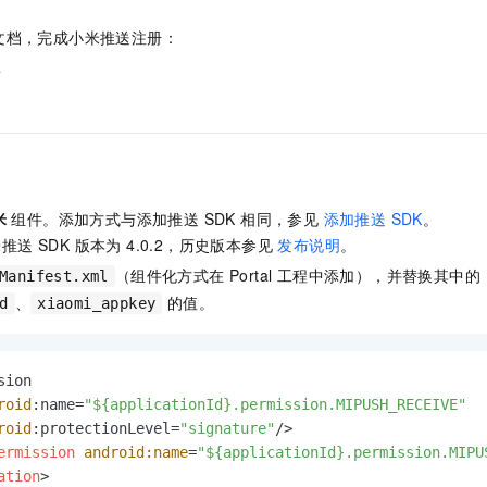
服务生态伙伴
视觉 Coding、空间感知、多模态思考等全面升级
1M上下文，专为长程任务能力而生
云工开物
企业应用
Night Plan 支持 Qwen 3.8-Max
AI 办公
NEW
Red Hat
文档，完成小米推送注册：
30+ 款产品免费体验
夜间 5 折，Qwen/Meoo/TokenPlan 客户专享
AI智能应用
科研合作
ERP
册
堂（旗舰版）
SUSE
智能客服
AI 应用构建
大模型原生
CRM
2个月
自动承接线索
建站小程序
Qoder
大模型服务平台百炼-应用模版
OA 办公系统
HOT
NEW
面向真实软件
个人版上线、团队版降价；千问3.8-Max首发发尝鲜
丰富多元化的应用模版和解决方案
力提升
财税管理
模板建站
万有无界
大模型服务平台百炼-智能体
米
组件。添加方式与添加推送 SDK 相同，参见
添加推送 SDK
。
400电话
定制建站
的模型效果
灵活可视化地构建企业级 Agent
送 SDK 版本为 4.0.2，历史版本参见
发布说明
。
方案
广告营销
模板小程序
秒悟
（组件化方式在 Portal 工程中添加），并替换其中的
人工智能平台 PAI
Manifest.xml
定制小程序
云端极速 AI 
新一代 AI 视频生成模型，深度适配广告营销等场景
AI Native 的算法工程平台，一站式完成建模、训练、推理服务部署
、
的值。
d
xiaomi_appkey
APP 开发
建站系统
ion

roid
:name=
"${applicationId}.permission.MIPUSH_RECEIVE"
roid
:protectionLevel=
"signature"
/>

AI 应用
10分钟微调：让0.6B模型媲美235B模型
多模态数据信
ermission
android:name
=
"${applicationId}.permission.MIPU
依托云原生高可用架构,实现Dify私有化部署
用1%尺寸在特定领域达到大模型90%以上效果
ation
>