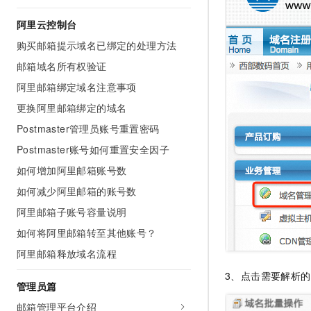
AI 产品 免费试用
网络
安全
云开发大赛
Tableau 订阅
阿里云控制台
1亿+ 大模型 tokens 和 
可观测
入门学习赛
中间件
购买邮箱提示域名已绑定的处理方法
AI空中课堂在线直播课
140+云产品 免费试用
大模型服务
邮箱域名所有权验证
上云与迁云
产品新客免费试用，最长1
数据库
生态解决方案
阿里邮箱绑定域名注意事项
千问AI平台-Token Plan
企业出海
大模型ACA认证体验
大数据计算
更换阿里邮箱绑定的域名
助力企业全员 AI 认知与能
行业生态解决方案
政企业务
Postmaster管理员账号重置密码
媒体服务
千问AI平台-模型体验
开发者生态解决方案
Postmaster账号如何重置安全因子
在线体验全尺寸、多种模态
企业服务与云通信
AI 开发和 AI 应用解决
如何增加阿里邮箱账号数
Happy 系列大模型
域名与网站
如何减少阿里邮箱的账号数
阿里邮箱子账号容量说明
终端用户计算
如何将阿里邮箱转至其他账号？
Serverless
大模型解决方案
阿里邮箱释放域名流程
开发工具
3、点击需要解析
快速部署 Dify，高效搭建 
管理员篇
迁移与运维管理
邮箱管理平台介绍