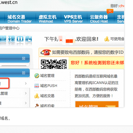
服务生态伙伴
视觉 Coding、空间感知、多模态思考等全面升级
1M上下文，专为长程任务能力而生
云工开物
企业应用
Night Plan 支持 Qwen 3.8-Max
AI 办公
NEW
Red Hat
30+ 款产品免费体验
夜间 5 折，Qwen/Meoo/TokenPlan 客户专享
AI智能应用
科研合作
ERP
堂（旗舰版）
SUSE
智能客服
AI 应用构建
大模型原生
CRM
2个月
自动承接线索
建站小程序
Qoder
大模型服务平台百炼-应用模版
OA 办公系统
HOT
NEW
面向真实软件
个人版上线、团队版降价；千问3.8-Max首发发尝鲜
丰富多元化的应用模版和解决方案
力提升
财税管理
模板建站
万有无界
大模型服务平台百炼-智能体
400电话
定制建站
的模型效果
灵活可视化地构建企业级 Agent
方案
广告营销
模板小程序
秒悟
人工智能平台 PAI
定制小程序
云端极速 AI 
新一代 AI 视频生成模型，深度适配广告营销等场景
AI Native 的算法工程平台，一站式完成建模、训练、推理服务部署
APP 开发
建站系统
的域名。
AI 应用
10分钟微调：让0.6B模型媲美235B模型
多模态数据信
依托云原生高可用架构,实现Dify私有化部署
用1%尺寸在特定领域达到大模型90%以上效果