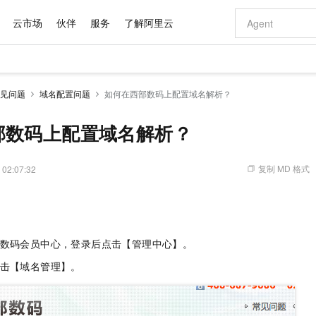
云市场
伙伴
服务
了解阿里云
AI 特惠
数据与 API
成为产品伙伴
企业增值服务
最佳实践
价格计算器
AI 场景体
基础软件
产品伙伴合
阿里云认证
市场活动
配置报价
大模型
见问题
域名配置问题
如何在西部数码上配置域名解析？
自助选配和估算价格
新方式
域名与网站
睿译宝，AI翻译排版一步到位
智启 AI 普惠权益
产品生态集成认证中心
企业支持计划
云上春晚
千问官方 MaaS 平台，为开发者和 Agent 而生，新用户赠送 1 亿 + tokens 额度
云服务器 EC
Qwen Aud
AI Coding
阿里云Maa
2026 阿里云
为企业打
数据集
Windows
大模型认证
模型
NEW
NEW
交付可用成果
值低价云产品抢先购
提供智能易用的域名与建站服务
上传文档即自动完成翻译和格式还原
至高享 1亿+免费 tokens，加速 Al 应用落地
安全可靠、弹
智能编程，一键
部数码上配置域名解析？
产品生态伙伴
专家技术服务
云上奥运之旅
弹性计算合作
阿里云中企出
手机三要素
宝塔 Linux
全部认证
价格优势
有专属领域专家
对象存储 OSS
GLM-5.2：长任务时代开源旗舰模型
阿里云 OPC 创新助力计划
云数据库 RD
即刻拥有 DeepS
AI 电商营销
产品生态伙伴工作台
企业增值服务台
云栖战略参考
云存储合作计
云栖大会
身份实名认证
CentOS
训练营
推动算力普惠，释放技术红利
的大模型服务
最高返9万
多领域专家智能体,一键组建 AI 虚拟交付团队
至高百万元 Token 补贴，加速一人公司成长
稳定、安全、高性价比、高性能的云存储服务
真正可用的 1M 上下文,一次完成代码全链路开发
轻松解锁专属 Dee
从图文生成到
复制 MD 格式
 02:07:32
云上的中国
数据库合作计
活动全景
短信
Docker
图片和
站式影视创作平台
人工智能平台 PAI
Hermes Agent，打造自进化智能体
Token Plan 模型订阅计划
Qoder
5 分钟轻松部署
AI 广告创作
企业成长
大模型
NEW
信息公告
看见新力量
云网络合作计
OCR 文字识别
JAVA
级电脑
证享300元代金券
可视化编排打通从文字构思到成片全链路闭环
一站式AI开发、训练和推理服务
自主进化，持久记忆，越用越聪明
Qwen3.8-Max 首发尝鲜，限时加量 10 倍，夜间低至2折
面向真实软件
图文、视频一
Kimi-K3
HappyHors
NEW
魔搭 Mode
loud
服务实践
官网公告
Kimi 最新旗舰模型，长程编程与推理利器
让文字生成流
金融模力时刻
Salesforce O
版
发票查验
全能环境
Qoder CN
Claude Code + GStack 打造工程团队
千问办公，限时限量积分加倍
云原生数据库 P
低代码高效构
AI 建站
NEW
作计划
部数码会员中心，登录后点击【管理中心】。
计划
创新中心
魔搭 ModelSc
健康状态
让AI从“聊天伙伴”进化为能干活的“数字员工”
覆盖公网/内网、递归/权威、移动APP等全场景解析服务
安装技能 GStack，拥有专属 AI 工程团队
你的AI工作搭子，覆盖日常办公高频场景
基于千问大模型等，支持代码智能生成、研发智能问答
0 代码专业建
客户案例
天气预报查询
操作系统
Deepseek-v4-pro
HappyHors
点击【域名管理】。
态合作计划
态智能体模型
旗舰 MoE 大模型，百万上下文与顶尖推理能力
图生视频，流
Compute
同享
容器服务 Kubernetes 版 ACK
万小智 AI 建站低至 15元/月
云防火墙
AI 短剧/漫剧
快递物流查询
WordPress
成为服务伙
高校合作
式云数据仓库
点，立即开启云上创新
提供一站式管理容器应用的 K8s 服务
送.CN域名，送备案服务码
云原生的云上
AI助力短剧
GLM-5.2
Wan2.7-T
Ubuntu