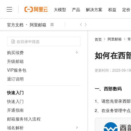
简介
大模型
产品
解决方案
权益
定价
版本介绍
名词解释
官方文档
阿里邮箱
规格参数
大模型
产品
解决方案
权益
定价
云市场
伙伴
服务
了解阿里云
精选产品
精选解决方案
普惠上云
产品定价
精选商城
成为销售伙伴
售前咨询
为什么选择阿里云
千问AI平台
阿里邮箱
常
首页
了解云产品的定价详情
产品计费
大模型服务平台百炼
千问办公，解锁你的工作
普惠上云 官方力荐
分销伙伴
在线服务
网站建设
什么是云计算
大
大模型服务与应用平台
企业级Agent产品，直接
云服务器38元/年起，超
购买续费
如何在西
咨询伙伴
多端小程序
技术领先
云上成本管理
售后服务
升级邮箱
千问大模型
Agency Agents：拥
官方推荐返现计划
大模型
大模型
精选产品
精选解决方案
Salesforce 国际版订阅
稳定可靠
管理和优化成本
VIP服务包
多元化、高性能、安全可靠
推荐新用户得奖励，单订单
更新时间：
2023-09-19
销售伙伴合作计划
自助服务
友盟天域
安全合规
人工智能与机器学习
AI
文本生成
退订说明
无影云电脑
HappyHorse 打造一
云工开物
无影生态合作计划
在线服务
观测云
分析师报告
随时随地安全接入的云上超
高校专属算力普惠，学生认
一、西部数码
计算
互联网应用开发
Qwen3.8-Max
HOT
快速入门
Salesforce On Alibaba C
工单服务
智能体时代全能旗舰模型
Tuya 物联网平台阿里云
研究报告与白皮书
云解析DNS
快速拥有专属 OpenClaw
Consulting Partner 合
1、请您先登录西
快速入门
大数据
容器
免费试用
短信专区
蓝凌 OA
Qwen3.7-Plus
开通指南
2、在业务管理中
AI 大模型销售与服务生
现代化应用
存储
天池大赛
能看、能想、能动手的多模
云原生大数据计算服务 Max
解决方案免费试用 新老
邮箱服务转入流程
电子合同
面向分析的企业级SaaS模
最高领取价值200元试用
安全
网络与CDN
AI 算法大赛
Qwen3-VL-Plus
域名解析
畅捷通