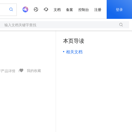
文档
备案
控制台
注册
登录
输入文档关键字查找
验
作计划
器
AI 活动
专业服务
服务伙伴合作计划
开发者社区
加入我们
服务平台百炼
阿里云 OPC 创新助力计划
本页导读
（0）
一站式生成采购清单，支持单品或批量购买
S
io：打造专属 AI 语音助手
S产品伙伴计划（繁花）
峰会
造的大模型服务与应用开发平台
轻量应用服务器
一句话生成原生可编辑精美 PPT 文稿
AI 生产力先锋
Al MaaS 服务伙伴赋能合作
域名
博文
Careers
至高可申请百万元
相关文档
性可伸缩的云计算服务
开启高性价比 AI 编程新体验
Qwen-Audio-3.0-Realtime 端到端实时语音角色扮演
输入一句话想法, 轻松生成专业的 PPT
先锋实践拓展 AI 生产力的边界
快速构建应用程序和网站，即刻迈出上云第一步
Token 补贴，五大权
计划
海大会
伙伴信用分合作计划
商标
问答
社会招聘
益加速 OPC 成功
S
eek-V4-Pro
数字证书管理服务（原SSL证书）
一键部署幻兽帕鲁游戏服务器
飞天发布时刻
HOT
划
备案
电子书
校园招聘
pSeek-V4-Pro
视频创作，一键激活电商全链路生产力
全托管，含MySQL、PostgreSQL、SQL Server、MariaDB多引擎
实现全站HTTPS，呈现可信的WEB访问
一键购买专属联机服务器，轻松开启游戏
所见，即是所愿
我的收藏
产品详情
更多支持
划
公司注册
镜像站
视频生成
语音识别与合成
专属 QwenPaw
短信服务
漫剧工坊：一站式动画创作平台
AI 实训营
HOT
合作伙伴培训与认证
划
上云迁移
的智能体编程平台
站生成，高效打造优质广告素材
从聊天伙伴进化为能主动干活的本地数字员工
快速生产连贯的高质量长漫剧
从基础到进阶，Agent 创客手把手教你
国内短信简单易用，安全可靠，秒级触达，全球覆盖200+国家和地区。
e-1.1-T2V
Qwen3-TTS-Flash
lScope
我要反馈
查询合作伙伴
畅细腻的高质量视频
离线语音合成大模型，多语言方言自适应，低延迟高稳定
n Alibaba Cloud ISV 合作
代维服务
olarDB
建企业门户网站
大数据开发治理平台 DataWorks
10 分钟搭建微信、支付宝小程序
创新加速
ope
登录合作伙伴管理后台
我要建议
站，无忧落地极速上线
以可视化方式快速构建移动和 PC 门户网站
100%兼容MySQL、PostgreSQL，兼容Oracle，支持集中和分布式
高效部署网站，快速应用到小程序
Data Agent 驱动的一站式 Data+AI 开发治理平台
e-1.1-I2V
Cosyvoice-V3-Flash
安全
畅自然，细节丰富
高表现力语音合成大模型，语音克隆听感自然
我要投诉
上云场景组合购
伴
边界网络安全防护产品
漫剧创作，剧本、分镜、视频高效生成
覆盖90%+业务场景，专享组合折扣价
2V
VPN
Fun-ASR