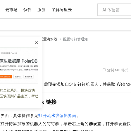
云市场
伙伴
服务
了解阿里云
AI 特惠
数据与 API
成为产品伙伴
企业增值服务
最佳实践
价格计算器
AI 场景体
基础软件
产品伙伴合
阿里云认证
市场活动
配置报价
大模型
云构建
操作指南
配置流水线
配置钉钉群通知
自助选配和估算价格
新方式
域名与网站
睿译宝，AI翻译排版一步到位
智启 AI 普惠权益
产品生态集成认证中心
企业支持计划
云上春晚
千问官方 MaaS 平台，为开发者和 Agent 而生，新用户赠送 1 亿 + tokens 额度
云服务器 EC
Qwen Aud
AI Coding
阿里云Maa
2026 阿里云
为企业打
数据集
Windows
大模型认证
模型
NEW
NEW
交付可用成果
值低价云产品抢先购
提供智能易用的域名与建站服务
上传文档即自动完成翻译和格式还原
至高享 1亿+免费 tokens，加速 Al 应用落地
安全可靠、弹
智能编程，一键
群通知
产品生态伙伴
专家技术服务
云上奥运之旅
弹性计算合作
阿里云中企出
手机三要素
宝塔 Linux
全部认证
价格优势
有专属领域专家
对象存储 OSS
GLM-5.2：长任务时代开源旗舰模型
阿里云 OPC 创新助力计划
云数据库 RD
即刻拥有 DeepS
AI 电商营销
产品生态伙伴工作台
企业增值服务台
云栖战略参考
云存储合作计
云栖大会
身份实名认证
CentOS
训练营
推动算力普惠，释放技术红利
的大模型服务
最高返9万
多领域专家智能体,一键组建 AI 虚拟交付团队
至高百万元 Token 补贴，加速一人公司成长
稳定、安全、高性价比、高性能的云存储服务
真正可用的 1M 上下文,一次完成代码全链路开发
轻松解锁专属 Dee
从图文生成到
复制 MD 格式
 03:40:37
云上的中国
数据库合作计
活动全景
短信
Docker
图片和
站式影视创作平台
人工智能平台 PAI
Hermes Agent，打造自进化智能体
Token Plan 模型订阅计划
Qoder
5 分钟轻松部署
AI 广告创作
企业成长
大模型
NEW
信息公告
设置流水线钉钉群通知，需预先添加自定义钉钉机器人，并获取
Webho
看见新力量
云网络合作计
OCR 文字识别
JAVA
级电脑
证享300元代金券
可视化编排打通从文字构思到成片全链路闭环
一站式AI开发、训练和推理服务
自主进化，持久记忆，越用越聪明
Qwen3.8-Max 首发尝鲜，限时加量 10 倍，夜间低至2折
面向真实软件
图文、视频一
的全部系列、模块或功
Kimi-K3
HappyHors
NEW
魔搭 Mode
loud
服务实践
官网公告
区块回到产品主页，帮助
Kimi 最新旗舰模型，长程编程与推理利器
让文字生成流
金融模力时刻
Salesforce O
版
发票查验
全能环境
Qoder CN
Claude Code + GStack 打造工程团队
千问办公，限时限量积分加倍
云原生数据库 P
低代码高效构
AI 建站
NEW
作计划
人，获取
WebHook
链接
计划
创新中心
魔搭 ModelSc
健康状态
让AI从“聊天伙伴”进化为能干活的“数字员工”
覆盖公网/内网、递归/权威、移动APP等全场景解析服务
安装技能 GStack，拥有专属 AI 工程团队
你的AI工作搭子，覆盖日常办公高频场景
基于千问大模型等，支持代码智能生成、研发智能问答
0 代码专业建
客户案例
天气预报查询
操作系统
Deepseek-v4-pro
HappyHors
态合作计划
辑界面，具体操作参见
打开流水线编辑界面
。
态智能体模型
旗舰 MoE 大模型，百万上下文与顶尖推理能力
图生视频，流
Compute
同享
容器服务 Kubernetes 版 ACK
万小智 AI 建站低至 15元/月
云防火墙
AI 短剧/漫剧
快递物流查询
WordPress
成为服务伙
高校合作
上打开待添加报警机器人的钉钉群，单击右上角的
群设置
，打开群设置快
式云数据仓库
点，立即开启云上创新
提供一站式管理容器应用的 K8s 服务
送.CN域名，送备案服务码
云原生的云上
AI助力短剧
GLM-5.2
Wan2.7-T
Ubuntu