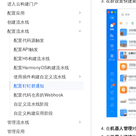
在群设置快捷
进入云构建门户
AI 产品 免费试用
网络
安全
云开发大赛
Tableau 订阅
1亿+ 大模型 tokens 和 
配置应用
可观测
入门学习赛
中间件
AI空中课堂在线直播课
创建流水线
140+云产品 免费试用
大模型服务
上云与迁云
产品新客免费试用，最长1
配置流水线
数据库
生态解决方案
千问AI平台-Token Plan
配置代码源触发
企业出海
大模型ACA认证体验
大数据计算
配置API触发
助力企业全员 AI 认知与能
行业生态解决方案
政企业务
媒体服务
配置H5构建流水线
千问AI平台-模型体验
开发者生态解决方案
在线体验全尺寸、多种模态
配置HarmonyOS构建流水线
企业服务与云通信
AI 开发和 AI 应用解决
使用插件构建自定义流水线
Happy 系列大模型
域名与网站
配置钉钉群通知
终端用户计算
配置代码仓库的Webhook
自定义流水线阶段
Serverless
大模型解决方案
自定义构建应用阶段
开发工具
快速部署 Dify，高效搭建 
管理流水线
在
机器人管理
迁移与运维管理
管理应用