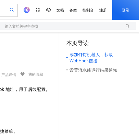
文档
备案
控制台
注册
登录
输入文档关键字查找
验
作计划
器
AI 活动
专业服务
服务伙伴合作计划
开发者社区
加入我们
服务平台百炼
阿里云 OPC 创新助力计划
本页导读
（0）
一站式生成采购清单，支持单品或批量购买
S
io：打造专属 AI 语音助手
S产品伙伴计划（繁花）
峰会
造的大模型服务与应用开发平台
轻量应用服务器
一句话生成原生可编辑精美 PPT 文稿
AI 生产力先锋
Al MaaS 服务伙伴赋能合作
域名
博文
Careers
至高可申请百万元
添加钉钉机器人，获取
性可伸缩的云计算服务
开启高性价比 AI 编程新体验
Qwen-Audio-3.0-Realtime 端到端实时语音角色扮演
输入一句话想法, 轻松生成专业的 PPT
先锋实践拓展 AI 生产力的边界
快速构建应用程序和网站，即刻迈出上云第一步
Token 补贴，五大权
计划
海大会
伙伴信用分合作计划
商标
问答
社会招聘
WebHook链接
益加速 OPC 成功
S
eek-V4-Pro
数字证书管理服务（原SSL证书）
一键部署幻兽帕鲁游戏服务器
飞天发布时刻
HOT
设置流水线运行结果通知
划
备案
电子书
校园招聘
pSeek-V4-Pro
视频创作，一键激活电商全链路生产力
全托管，含MySQL、PostgreSQL、SQL Server、MariaDB多引擎
实现全站HTTPS，呈现可信的WEB访问
一键购买专属联机服务器，轻松开启游戏
所见，即是所愿
我的收藏
产品详情
更多支持
划
公司注册
镜像站
视频生成
语音识别与合成
专属 QwenPaw
短信服务
漫剧工坊：一站式动画创作平台
AI 实训营
HOT
ok
地址，用于后续配置。
合作伙伴培训与认证
划
上云迁移
的智能体编程平台
站生成，高效打造优质广告素材
从聊天伙伴进化为能主动干活的本地数字员工
快速生产连贯的高质量长漫剧
从基础到进阶，Agent 创客手把手教你
国内短信简单易用，安全可靠，秒级触达，全球覆盖200+国家和地区。
e-1.1-T2V
Qwen3-TTS-Flash
lScope
我要反馈
查询合作伙伴
畅细腻的高质量视频
离线语音合成大模型，多语言方言自适应，低延迟高稳定
n Alibaba Cloud ISV 合作
代维服务
olarDB
建企业门户网站
大数据开发治理平台 DataWorks
10 分钟搭建微信、支付宝小程序
创新加速
ope
登录合作伙伴管理后台
我要建议
站，无忧落地极速上线
以可视化方式快速构建移动和 PC 门户网站
100%兼容MySQL、PostgreSQL，兼容Oracle，支持集中和分布式
高效部署网站，快速应用到小程序
Data Agent 驱动的一站式 Data+AI 开发治理平台
e-1.1-I2V
Cosyvoice-V3-Flash
安全
畅自然，细节丰富
高表现力语音合成大模型，语音克隆听感自然
我要投诉
上云场景组合购
伴
捷菜单。
边界网络安全防护产品
漫剧创作，剧本、分镜、视频高效生成
覆盖90%+业务场景，专享组合折扣价
2V
VPN
Fun-ASR