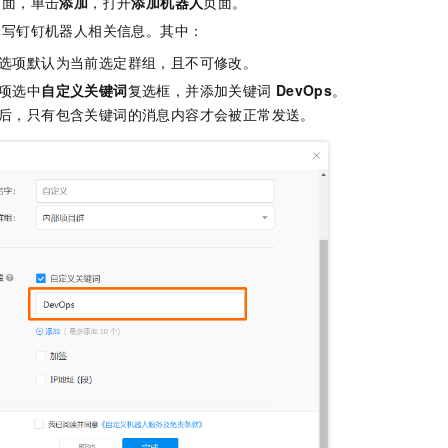
页面，单击
添加
，打开
添加机器人
页面。
一个 AI 助手
即刻拥有 DeepSeek-R1 满血版
超强辅助，Bol
填写钉钉机器人相关信息。其中：
在企业官网、通讯软件中为客户提供 AI 客服
多种方案随心选，轻松解锁专属 DeepSeek
选项默认为当前选定群组，且不可修改。
项选中
自定义关键词
复选框，并添加关键词
DevOps
。
后，只有包含关键词的消息内容才会被正常发送。