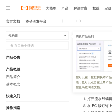
大模型
产品
解决方案
权益
定价
官方文档
移动研发平台
大模型
产品
解决方案
权益
定价
云市场
伙伴
服务
了解阿里云
精选产品
精选解决方案
普惠上云
产品定价
精选商城
成为销售伙伴
售前咨询
为什么选择阿里云
千问AI平台
移动研发平台
首页
云构建
了解云产品的定价详情
切换产品系列
大模型服务平台百炼
千问办公，解锁你的工作
普惠上云 官方力荐
分销伙伴
在线服务
网站建设
什么是云计算
大
大模型服务与应用平台
企业级Agent产品，直接
云服务器38元/年起，超
配置钉钉
咨询伙伴
多端小程序
技术领先
云上成本管理
售后服务
千问大模型
Agency Agents：拥
官方推荐返现计划
大模型
大模型
精选产品
精选解决方案
Salesforce 国际版订阅
稳定可靠
产品公告
管理和优化成本
多元化、高性能、安全可靠
推荐新用户得奖励，单订单
更新时间：
2023-05-30
销售伙伴合作计划
自助服务
友盟天域
安全合规
人工智能与机器学习
AI
文本生成
产品概述
无影云电脑
HappyHorse 打造一
云工开物
如需在研发流程中
无影生态合作计划
在线服务
观测云
分析师报告
随时随地安全接入的云上超
高校专属算力普惠，学生认
产品简介
计算
互联网应用开发
您可以在下拉框切换本产品
Qwen3.8-Max
HOT
Salesforce On Alibaba C
工单服务
能，也可以点击左上角产品
智能体时代全能旗舰模型
Tuya 物联网平台阿里云
研究报告与白皮书
基本概念
云解析DNS
快速拥有专属 OpenClaw
Consulting Partner 合
添加钉钉机器
大数据
容器
您更高效阅读文档。
免费试用
短信专区
蓝凌 OA
Qwen3.7-Plus
AI 大模型销售与服务生
快速入门
现代化应用
存储
天池大赛
打开流水线编
能看、能想、能动手的多模
云原生大数据计算服务 Max
解决方案免费试用 新老
电子合同
在
PC
版钉钉
面向分析的企业级SaaS模
最高领取价值200元试用
安全
网络与CDN
操作指南
AI 算法大赛
Qwen3-VL-Plus
畅捷通