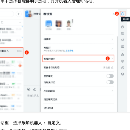
菜单中选择
智能群助手
选项，打开
机器人管理
对话框。
服务生态伙伴
视觉 Coding、空间感知、多模态思考等全面升级
1M上下文，专为长程任务能力而生
云工开物
企业应用
Night Plan 支持 Qwen 3.8-Max
AI 办公
NEW
Red Hat
30+ 款产品免费体验
夜间 5 折，Qwen/Meoo/TokenPlan 客户专享
AI智能应用
科研合作
ERP
堂（旗舰版）
SUSE
智能客服
AI 应用构建
大模型原生
CRM
2个月
自动承接线索
建站小程序
Qoder
大模型服务平台百炼-应用模版
OA 办公系统
HOT
NEW
面向真实软件
个人版上线、团队版降价；千问3.8-Max首发发尝鲜
丰富多元化的应用模版和解决方案
力提升
财税管理
模板建站
万有无界
大模型服务平台百炼-智能体
400电话
定制建站
的模型效果
灵活可视化地构建企业级 Agent
方案
广告营销
模板小程序
秒悟
人工智能平台 PAI
定制小程序
云端极速 AI 
新一代 AI 视频生成模型，深度适配广告营销等场景
AI Native 的算法工程平台，一站式完成建模、训练、推理服务部署
APP 开发
建站系统
AI 应用
10分钟微调：让0.6B模型媲美235B模型
多模态数据信
依托云原生高可用架构,实现Dify私有化部署
用1%尺寸在特定领域达到大模型90%以上效果
对话框，选择
添加机器人
>
自定义
。