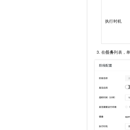
执行时机
在
任务
列表，