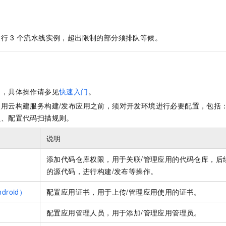
一个 AI 助手
即刻拥有 DeepSeek-R1 满血版
超强辅助，Bol
在企业官网、通讯软件中为客户提供 AI 客服
多种方案随心选，轻松解锁专属 DeepSeek
运行
3
个流水线实例，超出限制的部分须排队等候。
用，具体操作请参见
快速入门
。
使用云构建服务构建/发布应用之前，须对开发环境进行必要配置，包括
员、配置代码扫描规则。
说明
添加代码仓库权限，用于关联/管理应用的代码仓库，后
库
的源代码，进行构建/发布等操作。
roid）
配置应用证书，用于上传/管理应用使用的证书。
配置应用管理人员，用于添加/管理应用管理员。