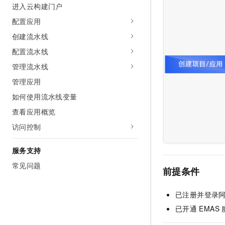
进入云构建门户
AI 产品 免费试用
网络
安全
云开发大赛
Tableau 订阅
1亿+ 大模型 tokens 和 
配置应用
可观测
入门学习赛
中间件
AI空中课堂在线直播课
创建流水线
140+云产品 免费试用
大模型服务
上云与迁云
产品新客免费试用，最长1
配置流水线
数据库
生态解决方案
千问AI平台-Token Plan
管理流水线
企业出海
大模型ACA认证体验
大数据计算
管理应用
助力企业全员 AI 认知与能
行业生态解决方案
政企业务
媒体服务
如何使用流水线变量
千问AI平台-模型体验
开发者生态解决方案
在线体验全尺寸、多种模态
查看应用概览
企业服务与云通信
AI 开发和 AI 应用解决
访问控制
Happy 系列大模型
域名与网站
服务支持
终端用户计算
常见问题
前提条件
Serverless
大模型解决方案
已注册并登录
开发工具
快速部署 Dify，高效搭建 
已开通
EMAS
迁移与运维管理