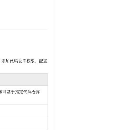
t.diy 一步搞定创意建站
构建大模型应用的安全防护体系
通过自然语言交互简化开发流程,全栈开发支持
通过阿里云安全产品对 AI 应用进行安全防护
：添加代码仓库权限、配置
续可基于指定代码仓库