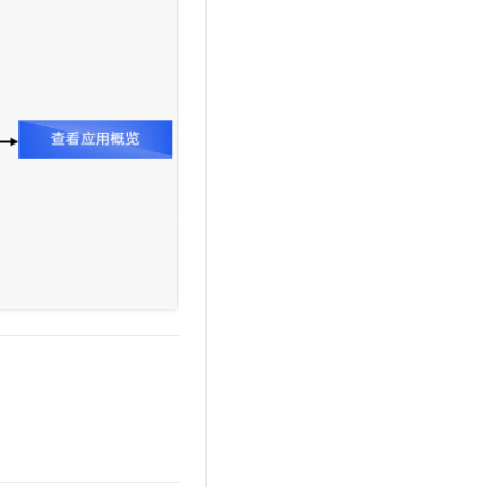
文戏情感细腻自然，动作戏激烈拳拳到肉，实现更强表演能力
支持中英文自由切换，具备更强的噪声鲁棒性
云聚AI 严选权益
SSL 证书
，一键激活高效办公新体验
精选AI产品，从模型到应用全链提效
堡垒机
AI 用量加速计划
应用
防火墙
、识别商机，让客服更高效、服务更出色。
新老同享，达量后返
千问办公
主机安全
NEW
的智能体编程平台
一站式AI生产力平台
AI 应用及服务市场
伶鹊
企业级人与Agent协作平台，接入和调度多个数字员工
智能客服平台，对话机器人、对话分析、智能外呼
AI 应用
大模型服务平台百炼 - 全妙
大模型
应用创作平台
多模态内容创作工具，已接入 DeepSeek
自然语言处理
数据标注
机器学习
息提取
与 AI 智能体进行实时音视频通话
从文本、图片、视频中提取结构化的属性信息
构建支持视频理解的 AI 音视频实时通话应用