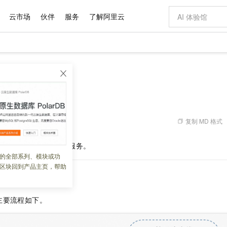
云市场
伙伴
服务
了解阿里云
AI 特惠
数据与 API
成为产品伙伴
企业增值服务
最佳实践
价格计算器
AI 场景体
基础软件
产品伙伴合
阿里云认证
市场活动
配置报价
大模型
云构建
快速入门
自助选配和估算价格
新方式
域名与网站
睿译宝，AI翻译排版一步到位
智启 AI 普惠权益
产品生态集成认证中心
企业支持计划
云上春晚
千问官方 MaaS 平台，为开发者和 Agent 而生，新用户赠送 1 亿 + tokens 额度
云服务器 EC
Qwen Aud
AI Coding
阿里云Maa
2026 阿里云
为企业打
数据集
Windows
大模型认证
模型
NEW
NEW
交付可用成果
值低价云产品抢先购
提供智能易用的域名与建站服务
上传文档即自动完成翻译和格式还原
至高享 1亿+免费 tokens，加速 Al 应用落地
安全可靠、弹
智能编程，一键
产品生态伙伴
专家技术服务
云上奥运之旅
弹性计算合作
阿里云中企出
手机三要素
宝塔 Linux
全部认证
价格优势
有专属领域专家
对象存储 OSS
GLM-5.2：长任务时代开源旗舰模型
阿里云 OPC 创新助力计划
云数据库 RD
即刻拥有 DeepS
AI 电商营销
产品生态伙伴工作台
企业增值服务台
云栖战略参考
云存储合作计
云栖大会
身份实名认证
CentOS
训练营
推动算力普惠，释放技术红利
的大模型服务
最高返9万
多领域专家智能体,一键组建 AI 虚拟交付团队
至高百万元 Token 补贴，加速一人公司成长
稳定、安全、高性价比、高性能的云存储服务
真正可用的 1M 上下文,一次完成代码全链路开发
轻松解锁专属 Dee
从图文生成到
复制 MD 格式
 02:19:19
云上的中国
数据库合作计
活动全景
短信
Docker
图片和
站式影视创作平台
人工智能平台 PAI
Hermes Agent，打造自进化智能体
Token Plan 模型订阅计划
Qoder
5 分钟轻松部署
AI 广告创作
企业成长
大模型
NEW
信息公告
控制台快速使用云构建服务。
看见新力量
云网络合作计
OCR 文字识别
JAVA
级电脑
证享300元代金券
可视化编排打通从文字构思到成片全链路闭环
一站式AI开发、训练和推理服务
自主进化，持久记忆，越用越聪明
Qwen3.8-Max 首发尝鲜，限时加量 10 倍，夜间低至2折
面向真实软件
图文、视频一
的全部系列、模块或功
Kimi-K3
HappyHors
NEW
魔搭 Mode
loud
服务实践
官网公告
区块回到产品主页，帮助
Kimi 最新旗舰模型，长程编程与推理利器
让文字生成流
金融模力时刻
Salesforce O
版
发票查验
全能环境
Qoder CN
Claude Code + GStack 打造工程团队
千问办公，限时限量积分加倍
云原生数据库 P
低代码高效构
AI 建站
NEW
作计划
计划
创新中心
魔搭 ModelSc
健康状态
让AI从“聊天伙伴”进化为能干活的“数字员工”
覆盖公网/内网、递归/权威、移动APP等全场景解析服务
安装技能 GStack，拥有专属 AI 工程团队
你的AI工作搭子，覆盖日常办公高频场景
基于千问大模型等，支持代码智能生成、研发智能问答
0 代码专业建
客户案例
天气预报查询
操作系统
Deepseek-v4-pro
HappyHors
态合作计划
主要流程如下。
态智能体模型
旗舰 MoE 大模型，百万上下文与顶尖推理能力
图生视频，流
Compute
同享
容器服务 Kubernetes 版 ACK
万小智 AI 建站低至 15元/月
云防火墙
AI 短剧/漫剧
快递物流查询
WordPress
成为服务伙
高校合作
式云数据仓库
点，立即开启云上创新
提供一站式管理容器应用的 K8s 服务
送.CN域名，送备案服务码
云原生的云上
AI助力短剧
GLM-5.2
Wan2.7-T
Ubuntu