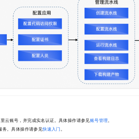
服务生态伙伴
视觉 Coding、空间感知、多模态思考等全面升级
1M上下文，专为长程任务能力而生
云工开物
企业应用
Night Plan 支持 Qwen 3.8-Max
AI 办公
NEW
Red Hat
30+ 款产品免费体验
夜间 5 折，Qwen/Meoo/TokenPlan 客户专享
AI智能应用
科研合作
ERP
堂（旗舰版）
SUSE
智能客服
AI 应用构建
大模型原生
CRM
2个月
自动承接线索
建站小程序
Qoder
大模型服务平台百炼-应用模版
OA 办公系统
HOT
NEW
面向真实软件
个人版上线、团队版降价；千问3.8-Max首发发尝鲜
丰富多元化的应用模版和解决方案
力提升
财税管理
模板建站
万有无界
大模型服务平台百炼-智能体
400电话
定制建站
的模型效果
灵活可视化地构建企业级 Agent
方案
广告营销
模板小程序
秒悟
人工智能平台 PAI
定制小程序
云端极速 AI 
新一代 AI 视频生成模型，深度适配广告营销等场景
AI Native 的算法工程平台，一站式完成建模、训练、推理服务部署
APP 开发
建站系统
阿里云账号，并完成实名认证。具体操作请参见
账号管理
。
AI 应用
10分钟微调：让0.6B模型媲美235B模型
多模态数据信
服务。具体操作请参见
快速入门
。
依托云原生高可用架构,实现Dify私有化部署
用1%尺寸在特定领域达到大模型90%以上效果