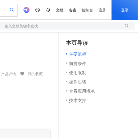
文档
备案
控制台
注册
登录
输入文档关键字查找
验
作计划
器
AI 活动
专业服务
服务伙伴合作计划
开发者社区
加入我们
服务平台百炼
阿里云 OPC 创新助力计划
本页导读
（0）
一站式生成采购清单，支持单品或批量购买
S
io：打造专属 AI 语音助手
S产品伙伴计划（繁花）
峰会
造的大模型服务与应用开发平台
轻量应用服务器
一句话生成原生可编辑精美 PPT 文稿
AI 生产力先锋
Al MaaS 服务伙伴赋能合作
域名
博文
Careers
至高可申请百万元
主要流程
性可伸缩的云计算服务
开启高性价比 AI 编程新体验
Qwen-Audio-3.0-Realtime 端到端实时语音角色扮演
输入一句话想法, 轻松生成专业的 PPT
先锋实践拓展 AI 生产力的边界
快速构建应用程序和网站，即刻迈出上云第一步
Token 补贴，五大权
计划
海大会
伙伴信用分合作计划
商标
问答
社会招聘
前提条件
益加速 OPC 成功
S
eek-V4-Pro
数字证书管理服务（原SSL证书）
一键部署幻兽帕鲁游戏服务器
飞天发布时刻
HOT
划
备案
电子书
校园招聘
使用限制
pSeek-V4-Pro
视频创作，一键激活电商全链路生产力
全托管，含MySQL、PostgreSQL、SQL Server、MariaDB多引擎
实现全站HTTPS，呈现可信的WEB访问
一键购买专属联机服务器，轻松开启游戏
所见，即是所愿
我的收藏
产品详情
更多支持
划
公司注册
镜像站
操作步骤
视频生成
语音识别与合成
专属 QwenPaw
短信服务
漫剧工坊：一站式动画创作平台
AI 实训营
HOT
合作伙伴培训与认证
查看应用概览
划
上云迁移
的智能体编程平台
站生成，高效打造优质广告素材
从聊天伙伴进化为能主动干活的本地数字员工
快速生产连贯的高质量长漫剧
从基础到进阶，Agent 创客手把手教你
国内短信简单易用，安全可靠，秒级触达，全球覆盖200+国家和地区。
e-1.1-T2V
Qwen3-TTS-Flash
lScope
我要反馈
查询合作伙伴
技术支持
畅细腻的高质量视频
离线语音合成大模型，多语言方言自适应，低延迟高稳定
n Alibaba Cloud ISV 合作
代维服务
olarDB
建企业门户网站
大数据开发治理平台 DataWorks
10 分钟搭建微信、支付宝小程序
创新加速
ope
登录合作伙伴管理后台
我要建议
站，无忧落地极速上线
以可视化方式快速构建移动和 PC 门户网站
100%兼容MySQL、PostgreSQL，兼容Oracle，支持集中和分布式
高效部署网站，快速应用到小程序
Data Agent 驱动的一站式 Data+AI 开发治理平台
e-1.1-I2V
Cosyvoice-V3-Flash
安全
畅自然，细节丰富
高表现力语音合成大模型，语音克隆听感自然
我要投诉
上云场景组合购
伴
边界网络安全防护产品
漫剧创作，剧本、分镜、视频高效生成
覆盖90%+业务场景，专享组合折扣价
2V
VPN
Fun-ASR