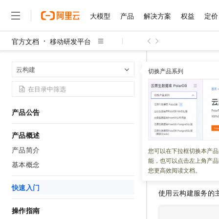
大模型
产品
解决方案
权益
定价
官方文档
移动研发平台
大模型
产品
解决方案
权益
定价
云市场
伙伴
服务
了解阿里云
精选产品
精选解决方案
普惠上云
产品定价
精选商城
成为销售伙伴
售前咨询
为什么选择阿里云
千问AI平台
移动研发平台
首页
云构建
了解云产品的定价详情
切换产品系列
大模型服务平台百炼
千问办公，解锁你的工作
普惠上云 官方力荐
分销伙伴
在线服务
网站建设
什么是云计算
大
大模型服务与应用平台
企业级Agent产品，直接
云服务器38元/年起，超
快速入门
咨询伙伴
多端小程序
技术领先
云上成本管理
售后服务
千问大模型
Agency Agents：拥
官方推荐返现计划
大模型
大模型
精选产品
精选解决方案
Salesforce 国际版订阅
稳定可靠
产品公告
管理和优化成本
多元化、高性能、安全可靠
推荐新用户得奖励，单订单
更新时间：
2026-07-28
销售伙伴合作计划
自助服务
友盟天域
安全合规
人工智能与机器学习
AI
文本生成
产品概述
无影云电脑
HappyHorse 打造一
云工开物
本文介绍如何通过
无影生态合作计划
在线服务
观测云
分析师报告
随时随地安全接入的云上超
高校专属算力普惠，学生认
产品简介
计算
互联网应用开发
您可以在下拉框切换本产品
Qwen3.8-Max
HOT
Salesforce On Alibaba C
工单服务
能，也可以点击左上角产品
智能体时代全能旗舰模型
Tuya 物联网平台阿里云
研究报告与白皮书
基本概念
云解析DNS
快速拥有专属 OpenClaw
Consulting Partner 合
主要流程
大数据
容器
您更高效阅读文档。
免费试用
短信专区
蓝凌 OA
Qwen3.7-Plus
AI 大模型销售与服务生
快速入门
现代化应用
存储
天池大赛
使用云构建服务的
能看、能想、能动手的多模
云原生大数据计算服务 Max
解决方案免费试用 新老
电子合同
面向分析的企业级SaaS模
最高领取价值200元试用
安全
网络与CDN
操作指南
AI 算法大赛
Qwen3-VL-Plus
畅捷通