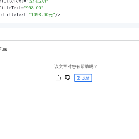
nTitleText=
"支付成功"
TitleText=
"998.00"
rdTitleText=
"1098.00元"
/>
页面
该文章对您有帮助吗？
反馈