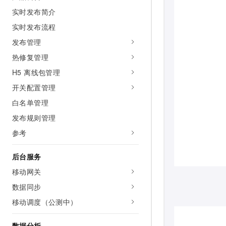
AI 产品 免费试用
网络
安全
云开发大赛
实时发布简介
Tableau 订阅
1亿+ 大模型 tokens 和 
实时发布流程
可观测
入门学习赛
中间件
AI空中课堂在线直播课
140+云产品 免费试用
发布管理
大模型服务
上云与迁云
产品新客免费试用，最长1
数据库
热修复管理
生态解决方案
千问AI平台-Token Plan
企业出海
大模型ACA认证体验
H5 离线包管理
大数据计算
助力企业全员 AI 认知与能
行业生态解决方案
开关配置管理
政企业务
媒体服务
千问AI平台-模型体验
开发者生态解决方案
白名单管理
在线体验全尺寸、多种模态
企业服务与云通信
发布规则管理
AI 开发和 AI 应用解决
Happy 系列大模型
参考
域名与网站
终端用户计算
后台服务
移动网关
Serverless
大模型解决方案
数据同步
开发工具
快速部署 Dify，高效搭建 
移动调度（公测中）
迁移与运维管理
数据分析