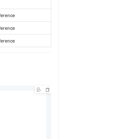
ference
ference
ference