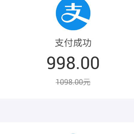
服务生态伙伴
视觉 Coding、空间感知、多模态思考等全面升级
1M上下文，专为长程任务能力而生
云工开物
企业应用
Night Plan 支持 Qwen 3.8-Max
AI 办公
NEW
Red Hat
30+ 款产品免费体验
夜间 5 折，Qwen/Meoo/TokenPlan 客户专享
AI智能应用
科研合作
ERP
堂（旗舰版）
SUSE
智能客服
AI 应用构建
大模型原生
CRM
2个月
自动承接线索
建站小程序
Qoder
大模型服务平台百炼-应用模版
OA 办公系统
HOT
NEW
面向真实软件
个人版上线、团队版降价；千问3.8-Max首发发尝鲜
丰富多元化的应用模版和解决方案
力提升
财税管理
模板建站
万有无界
大模型服务平台百炼-智能体
400电话
定制建站
的模型效果
灵活可视化地构建企业级 Agent
方案
广告营销
模板小程序
秒悟
人工智能平台 PAI
定制小程序
云端极速 AI 
新一代 AI 视频生成模型，深度适配广告营销等场景
AI Native 的算法工程平台，一站式完成建模、训练、推理服务部署
APP 开发
建站系统
AI 应用
10分钟微调：让0.6B模型媲美235B模型
多模态数据信
依托云原生高可用架构,实现Dify私有化部署
用1%尺寸在特定领域达到大模型90%以上效果