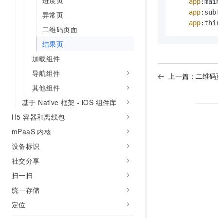
进度页
app
:mai
app
:sub
异常页
app
:thi
二维码页面
结果页
加载组件
导航组件
上一篇：
二维码
其他组件
基于 Native 框架 - iOS 组件库
H5 容器和离线包
mPaaS 内核
设备标识
社交分享
扫一扫
统一存储
定位