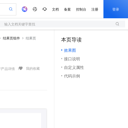
文档
备案
控制台
注册
登录
输入文档关键字查找
验
作计划
器
AI 活动
专业服务
服务伙伴合作计划
开发者社区
加入我们
服务平台百炼
阿里云 OPC 创新助力计划
结果页组件
结果页
本页导读
（0）
一站式生成采购清单，支持单品或批量购买
S
可编辑精美 PPT 文稿
S产品伙伴计划（繁花）
峰会
造的大模型服务与应用开发平台
轻量应用服务器
Agency Agents：拥有专属领域专家
AI 生产力先锋
Al MaaS 服务伙伴赋能合作
域名
博文
Careers
至高可申请百万元
效果图
性可伸缩的云计算服务
 轻松生成专业的 PPT
开启高性价比 AI 编程新体验
先锋实践拓展 AI 生产力的边界
快速构建应用程序和网站，即刻迈出上云第一步
多领域专家智能体,一键组建 AI 虚拟交付团队
Token 补贴，五大权
计划
海大会
伙伴信用分合作计划
商标
问答
社会招聘
接口说明
益加速 OPC 成功
S
帕鲁游戏服务器
数字证书管理服务（原SSL证书）
HappyHorse 打造一站式影视创作平台
飞天发布时刻
HOT
划
备案
电子书
校园招聘
自定义属性
联机服务器，轻松开启游戏
视频创作，一键激活电商全链路生产力
全托管，含MySQL、PostgreSQL、SQL Server、MariaDB多引擎
实现全站HTTPS，呈现可信的WEB访问
所见，即是所愿
可视化编排打通从文字构思到成片全链路闭环
我的收藏
产品详情
更多支持
划
公司注册
镜像站
代码示例
视频生成
语音识别与合成
 智能体与工作流应用
短信服务
漫剧工坊：一站式动画创作平台
AI 实训营
合作伙伴培训与认证
划
上云迁移
的智能体编程平台
站生成，高效打造优质广告素材
通过阿里云百炼高效搭建AI应用,助力高效开发
快速生产连贯的高质量长漫剧
从基础到进阶，Agent 创客手把手教你
国内短信简单易用，安全可靠，秒级触达，全球覆盖200+国家和地区。
e-1.1-T2V
Qwen3-TTS-Flash
lScope
我要反馈
查询合作伙伴
畅细腻的高质量视频
离线语音合成大模型，多语言方言自适应，低延迟高稳定
n Alibaba Cloud ISV 合作
代维服务
olarDB
建企业门户网站
大数据开发治理平台 DataWorks
10 分钟搭建微信、支付宝小程序
创新加速
ope
登录合作伙伴管理后台
我要建议
站，无忧落地极速上线
以可视化方式快速构建移动和 PC 门户网站
100%兼容MySQL、PostgreSQL，兼容Oracle，支持集中和分布式
高效部署网站，快速应用到小程序
Data Agent 驱动的一站式 Data+AI 开发治理平台
e-1.1-I2V
Cosyvoice-V3-Flash
安全
畅自然，细节丰富
高表现力语音合成大模型，语音克隆听感自然
我要投诉
上云场景组合购
伴
边界网络安全防护产品
漫剧创作，剧本、分镜、视频高效生成
覆盖90%+业务场景，专享组合折扣价
2V
VPN
Fun-ASR