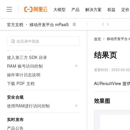
开发指南
大模型
产品
解决方案
权益
定价
接入 Android
接入 iOS
官方文档
移动开发平台 mPaaS
大模型
产品
解决方案
权益
定价
云市场
伙伴
服务
了解阿里云
接入 HarmonyOS NEXT
精选产品
精选解决方案
普惠上云
产品定价
精选商城
成为销售伙伴
售前咨询
为什么选择阿里云
千问AI平台
移动开发平台 m
首页
国际化接入指南
了解云产品的定价详情
大模型服务平台百炼
睿译宝，AI翻译排版一
普惠上云 官方力荐
分销伙伴
在线服务
网站建设
什么是云计算
大
获取代码示例
大模型服务与应用平台
上传文档即自动完成翻译和
云服务器38元/年起，超
结果页
咨询伙伴
多端小程序
技术领先
接入第三方 SDK 目录
云上成本管理
售后服务
千问大模型
GLM-5.2：长任务时代
官方推荐返现计划
大模型
大模型
精选产品
精选解决方案
RAM 账号访问控制
Salesforce 国际版订阅
稳定可靠
管理和优化成本
多元化、高性能、安全可靠
推荐新用户得奖励，单订单
更新时间：
2023-03-02
销售伙伴合作计划
自助服务
操作审计日志说明
友盟天域
安全合规
人工智能与机器学习
AI
文本生成
无影云电脑
Hermes Agent，打造
云工开物
下载 PDF 文档
AUResultVi
无影生态合作计划
在线服务
观测云
分析师报告
随时随地安全接入的云上超
自主进化，持久记忆，越用
高校专属算力普惠，学生认
计算
互联网应用开发
Qwen3.8-Max
HOT
Salesforce On Alibaba C
工单服务
智能体时代全能旗舰模型
安全合规
Tuya 物联网平台阿里云
研究报告与白皮书
云解析DNS
快速拥有专属 OpenClaw
Consulting Partner 合
效果图
大数据
容器
免费试用
短信专区
使用RAM进行访问控制
蓝凌 OA
Qwen3.7-Plus
AI 大模型销售与服务生
现代化应用
存储
天池大赛
能看、能想、能动手的多模
云原生大数据计算服务 Max
解决方案免费试用 新老
电子合同
实时发布
面向分析的企业级SaaS模
最高领取价值200元试用
安全
网络与CDN
AI 算法大赛
Qwen3-VL-Plus
产品公告
畅捷通