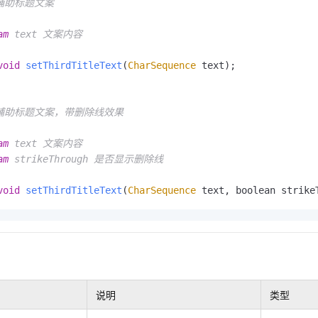
置辅助标题文案

am
 text 文案内容

void
setThirdTitleText
(
CharSequence
 text);

设置辅助标题文案，带删除线效果

am
 text 文案内容

am
 strikeThrough 是否显示删除线

void
setThirdTitleText
(
CharSequence
 text, boolean strike
说明
类型