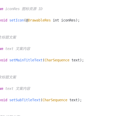
am
 iconRes 图标资源 ID

void
setIcon
(@
DrawableRes
 int iconRes);

置主标题文案

am
 text 文案内容

void
setMainTitleText
(
CharSequence
 text);

置次标题文案

am
 text 文案内容

void
setSubTitleText
(
CharSequence
 text);
