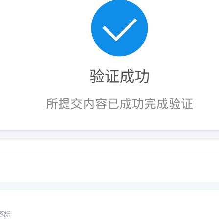
一个 AI 助手
即刻拥有 DeepSeek-R1 满血版
超强辅助，Bol
在企业官网、通讯软件中为客户提供 AI 客服
多种方案随心选，轻松解锁专属 DeepSeek
图标
