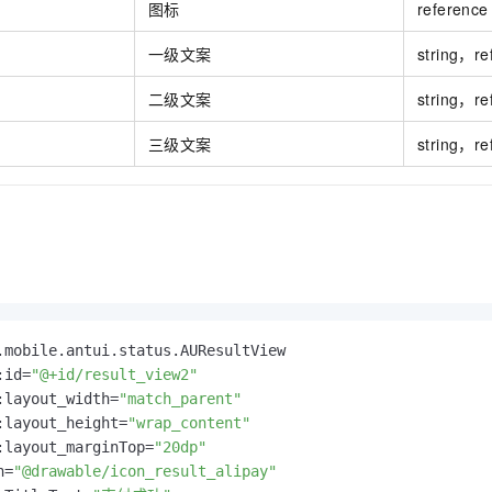
图标
reference
一级文案
string，re
二级文案
string，re
三级文案
string，re
.
mobile
.
antui
.
status
.
AUResultView
:id=
"@+id/result_view2"
:layout_width=
"match_parent"
:layout_height=
"wrap_content"
:layout_marginTop=
"20dp"
n=
"@drawable/icon_result_alipay"