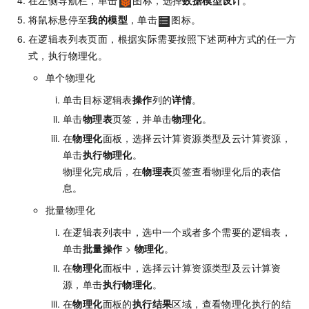
在左侧导航栏，单击
图标，选择
数据模型设计
。
将鼠标悬停至
我的模型
，单击
图标。
在逻辑表列表页面，根据实际需要按照下述两种方式的任一方
式，执行物理化。
单个物理化
单击目标逻辑表
操作
列的
详情
。
单击
物理表
页签，并单击
物理化
。
在
物理化
面板，选择云计算资源类型及云计算资源，
单击
执行物理化
。
物理化完成后，在
物理表
页签查看物理化后的表信
息。
批量物理化
在逻辑表列表中，选中一个或者多个需要的逻辑表，
单击
批量操作
>
物理化
。
在
物理化
面板中，选择云计算资源类型及云计算资
源，单击
执行物理化
。
在
物理化
面板的
执行结果
区域，查看物理化执行的结