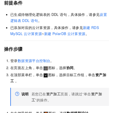
前提条件
已生成待物理化逻辑表的
DDL
语句，具体操作，请参见
设置
逻辑表
DDL
语句
。
已添加对应的云计算资源，具体操作，请参见
新建
RDS
MySQL
云计算资源
~
新建
PolarDB
云计算资源
。
操作步骤
登录
数据资源平台控制台
。
在页面左上角，单击
图标，选择
协同
。
在顶部菜单栏，单击
图标，选择目标工作组，单击
资产加
工
。
说明
若您已在
资产加工
页面，请跳过“单击
资产加
工
”的操作。