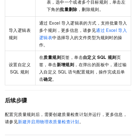
表，选中一个或者多个目标规则，单击左
下角的
批量删除
，删除规则。
通过
Excel 导入逻辑表的方式，支持批量导入
导入逻辑表
多个规则，更多信息，请参见
通过
Excel
导入
规则
逻辑表
中选择导入的文件类型为规则时的操
作。
在
质量规则
页签，单击
自定义
SQL
规则
页
设置自定义
签，单击
新增规则
，在弹出的面板中，通过输
SQL
规则
入自定义
SQL
语句配置规则，操作完成后单
击
确定
。
后续步骤
配置完质量规则后，需要创建质量检查计划并运行，更多信息，
请参见
新建并启用物理表质量检查计划
。