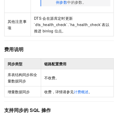
例参数
中的参数。
DTS
会在源库定时更新
其他注意事
`dts_health_check`.`ha_health_check`
表以
项
推进
binlog
位点。
费用说明
同步类型
链路配置费用
库表结构同步和全
不收费。
量数据同步
增量数据同步
收费，详情请参见
计费概述
。
支持同步的
SQL
操作