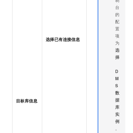
台
的
配
置
项
选择已有连接信息
为
选
择
D
M
S
数
据
目标库信息
库
实
例
。