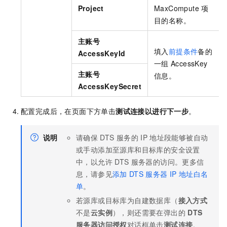
Project
MaxCompute
项
目的名称。
主账号
填入
前提条件
备的
AccessKeyId
一组
AccessKey
主账号
信息。
AccessKeySecret
配置完成后，在页面下方单击
测试连接以进行下一步
。
说明
请确保
DTS
服务的
IP
地址段能够被自动
或手动添加至源库和目标库的安全设置
中，以允许
DTS
服务器的访问。更多信
息，请参见
添加
DTS
服务器
IP
地址白名
单
。
若源库或目标库为自建数据库（
接入方式
不是
云实例
），则还需要在弹出的
DTS
服务器访问授权
对话框单击
测试连接
。