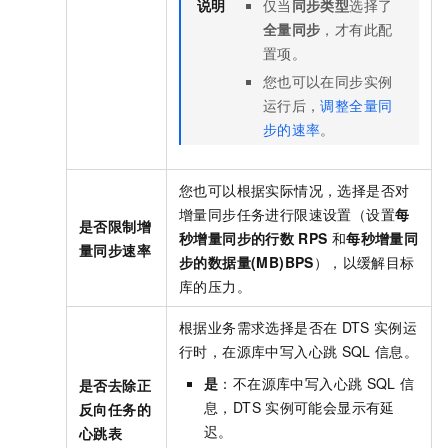
说明
仅当
同步类型
选择了
全量同步
，才有此配
置项。
您也可以在同步实例
运行后，
调整全量同
步的速率
。
您也可以根据实际情况，选择是否对
增量同步任务进行限速设置（设置
每
是否限制增
秒增量同步的行数
RPS
和
每秒增量同
量同步速率
步的数据量(MB)BPS
），以缓解目标
库的压力。
根据业务需求选择是否在
DTS
实例运
行时，在源库中写入心跳
SQL
信息。
是
：不在源库中写入心跳
SQL
信
是否去除正
息，DTS
实例可能会显示有延
反向任务的
迟。
心跳表