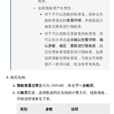
检查。
如果预检查产生警告：
对于不可以忽略的检查项，请单击失
败检查项后的
查看详情
，并根据提示
修复后重新进行预检查。
对于可以忽略无需修复的检查项，您
可以依次单击
点击确认告警详情
、
确
认屏蔽
、
确定
、
重新进行预检查
，跳
过告警检查项重新进行预检查。如果
选择屏蔽告警检查项，可能会导致数
据不一致等问题，给业务带来风险。
购买实例。
预检查通过率
显示为
100%时，单击
下一步购买
。
在
购买
页面，选择数据同步实例的计费方式、链路规格，
详细说明请参见下表。
类别
参数
说明