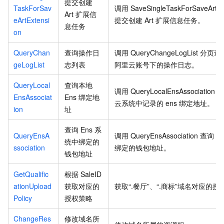
提交创建
TaskForSav
调用
SaveSingleTaskForSaveArtEx
Art
扩展信
eArtExtensi
提交创建
Art
扩展信息任务。
息任务
on
QueryChan
查询操作日
调用
QueryChangeLogList
分页查
geLogList
志列表
阿里云账号下的操作日志。
QueryLocal
查询本地
调用
QueryLocalEnsAssociation
EnsAssociat
Ens
绑定地
云系统中记录的
ens
绑定地址。
ion
址
查询
Ens
系
QueryEnsA
调用
QueryEnsAssociation
查询
E
统中绑定的
ssociation
绑定的钱包地址。
钱包地址
GetQualific
根据 SaleID
ationUpload
获取对应的
获取“.餐厅”、“.商标”域名对应的
Policy
授权策略
ChangeRes
修改域名所