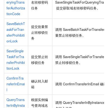
eryingTrans
名转移密码
SaveSingleTaskForQueryingTransf
ferAuthoriza
任务
提交获取域名转移密码任务。
tionCode
SaveBatchT
提交批量禁
askForTran
调用
SaveBatchTaskForTransferPr
止转移锁任
sferProhibiti
量禁止转移锁任务。
务
onLock
SaveSingle
TaskForTra
提交禁止转
调用
SaveSingleTaskForTransferPr
nsferProhibi
移锁任务
禁止转移锁任务。
tionLock
ConfirmTra
确认转入邮
nsferInEmai
调用
ConfirmTransferInEmail
确认
箱
l
QueryTrans
根据实例编
调用
QueryTransferInByInstanceId
ferInByInsta
号查询域名