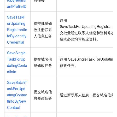
foByRegistr
息任务
antProfileID
SaveTaskF
调用
orUpdating
提交批量修
SaveTaskForUpdatingRegistrantInf
RegistrantIn
改注册联系
交批量通过联系人信息和资料修改
foByIdentity
人信息任务
要求必须填写相应资料。
Credential
SaveSingle
TaskForUp
提交域名信
调用
SaveSingleTaskForUpdatingC
datingConta
息修改任务
修改任务。
ctInfo
SaveBatchT
askForUpd
提交域名信
atingContac
通过新联系人信息，提交域名信息
息修改任务
tInfoByNew
Contact