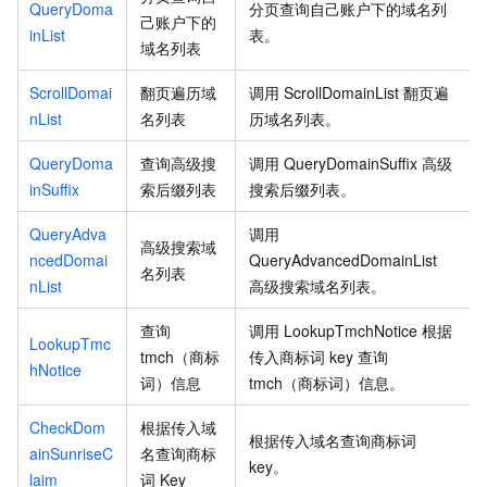
QueryDoma
分页查询自己账户下的域名列
己账户下的
inList
表。
域名列表
ScrollDomai
翻页遍历域
调用
ScrollDomainList
翻页遍
nList
名列表
历域名列表。
QueryDoma
查询高级搜
调用
QueryDomainSuffix
高级
inSuffix
索后缀列表
搜索后缀列表。
QueryAdva
调用
高级搜索域
ncedDomai
QueryAdvancedDomainList
名列表
nList
高级搜索域名列表。
查询
调用
LookupTmchNotice
根据
LookupTmc
tmch（商标
传入商标词
key
查询
hNotice
词）信息
tmch（商标词）信息。
CheckDom
根据传入域
根据传入域名查询商标词
ainSunriseC
名查询商标
key。
laim
词 Key