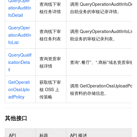
QueryOper
查询线下审
调用
QueryOperationAuditInfoDeta
ationAuditIn
核任务详情
自助业务的审核记录详情。
foDetail
QueryOper
查询线下审
调用
QueryOperationAuditInfoList
ationAuditIn
核任务列表
助业务的审核记录列表。
foList
QueryQualif
查询资质审
icationDeta
查询“.餐厅”、“.商标”域名资质审核
核详情
il
GetOperati
获取线下审
调用
GetOperationOssUploadPolic
onOssUplo
核
OSS
上
核资料的存储信息。
adPolicy
传策略
其他接口
API
标题
API
概述