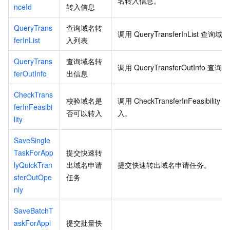
名转入信息。
nceId
转入信息
QueryTrans
查询域名转
调用
QueryTransferInList
查询域名
ferInList
入列表
QueryTrans
查询域名转
调用
QueryTransferOutInfo
查询域
ferOutInfo
出信息
CheckTrans
校验域名是
调用
CheckTransferInFeasibility
校
ferInFeasibi
否可以转入
入。
lity
SaveSingle
TaskForApp
提交快速转
lyQuickTran
出域名申请
提交快速转出域名申请任务。
sferOutOpe
任务
nly
SaveBatchT
askForAppl
提交批量快