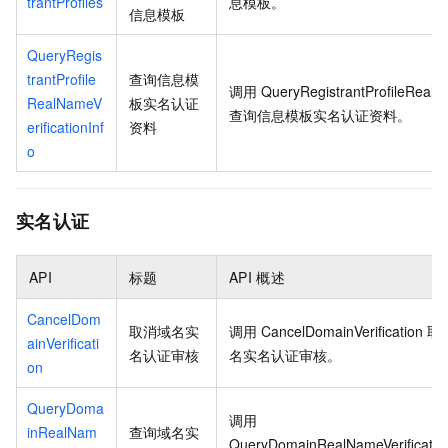
trantProfiles
息模板。
信息模板
QueryRegis
trantProfile
查询信息模
调用
QueryRegistrantProfileRealNa
RealNameV
板实名认证
查询信息模板实名认证资料。
erificationInf
资料
o
实名认证
API
标题
API
概述
CancelDom
取消域名实
调用
CancelDomainVerification
取
ainVerificati
名认证审核
名实名认证审核。
on
QueryDoma
调用
inRealNam
查询域名实
QueryDomainRealNameVerification