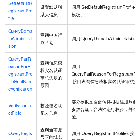
SetDefaultR
设置默认联
调用
SetDefaultRegistrantProfile
egistrantPro
系人信息
模板。
file
QueryDoma
查询中国行
inAdminDivi
调用
QueryDomainAdminDivision
政区划
sion
QueryFailR
查询信息模
easonForR
调用
板实名认证
egistrantPro
QueryFailReasonForRegistrantProf
审核失败的
fileRealNam
接口查询信息模板实名认证审核失
原因
eVerification
部分参数是否必传将根据注册局要
VerifyConta
校验域名联
参数合规，合法性进行校验，并不
ctField
系人信息
验。
查询当前账
QueryRegis
调用
QueryRegistrantProfiles
接口
号下的域名