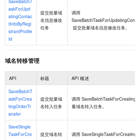
SaveBatchT
askForUpd
提交批量域
调用
atingContac
名信息修改
SaveBatchTaskForUpdatingContactI
tInfoByRegi
任务
提交批量域名信息修改任务。
strantProfile
Id
域名转移管理
API
标题
API
概述
SaveBatchT
askForCrea
提交批量域
调用
SaveBatchTaskForCreatingOr
tingOrderTr
名转入任务
量域名转入任务。
ansfer
SaveSingle
TaskForCre
提交域名转
调用
SaveSingleTaskForCreatingO