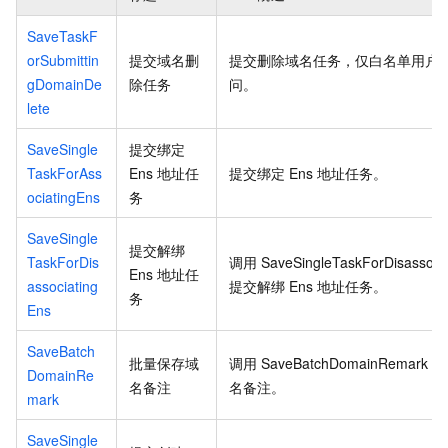
SaveTaskF
orSubmittin
提交域名删
提交删除域名任务，仅白名单用户
gDomainDe
除任务
问。
lete
SaveSingle
提交绑定
TaskForAss
Ens
地址任
提交绑定
Ens
地址任务。
ociatingEns
务
SaveSingle
提交解绑
TaskForDis
调用
SaveSingleTaskForDisassoci
Ens
地址任
associating
提交解绑
Ens
地址任务。
务
Ens
SaveBatch
批量保存域
调用
SaveBatchDomainRemark
批
DomainRe
名备注
名备注。
mark
SaveSingle