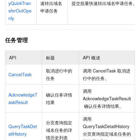
yQuickTran
速转出域名
提交批量快速转出域名申请任务。
sferOutOpe
申请任务
nly
任务管理
API
标题
API
概述
取消进行中的
调用
CancelTask
取消进
CancelTask
任务
行中的任务。
调用
AcknowledgeT
确认任务详情
AcknowledgeTaskResult
askResult
结果
确认任务详情结果。
调用
分页查询指定
QueryTaskDet
QueryTaskDetailHistory
域名任务的详
ailHistory
分页查询指定域名任务的
情历史列表