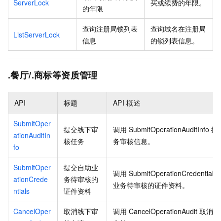
ServerLock
买或续费的年限。
的年限
查询注册局锁列表
查询域名在注册局
ListServerLock
信息
的锁列表信息。
.餐厅/.商标等资质管理
API
标题
API
概述
SubmitOper
提交线下审
调用
SubmitOperationAuditInfo
提
ationAuditIn
核任务
务审核信息。
fo
SubmitOper
提交自助业
调用
SubmitOperationCredentials
ationCrede
务待审核的
业务待审核的证件资料。
ntials
证件资料
CancelOper
取消线下审
调用
CancelOperationAudit
取消自