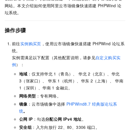
网站。本文介绍如何使用阿里云市场镜像快速搭建
PHPWind
论
坛系统。
操作步骤
前往
实例购买页
，使用云市场镜像快速搭建
PHPWind
论坛系
统。
实例需满足以下配置（其他配置说明，请参见
自定义购买实
例
）：
地域
：仅支持华北
1（青岛）、 华北
2（北京）、华北
3（张家口）、 华东
1（杭州）、华东
2（上海）、 华南
1（深圳）、华南
1 金融云。
网络类型
：专有网络。
镜像
：云市场镜像中选择
PHPWind8.7 经典版论坛系
统
。
公网
IP
：勾选
分配公网 IPv4 地址
。
安全组
：入方向放行
22、80、3306
端口。