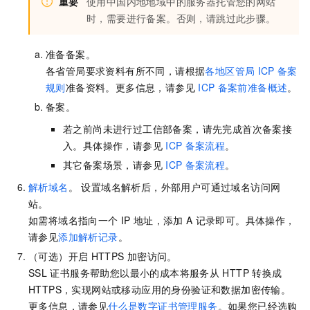
重要
使用中国内地地域中的服务器托管您的网站
时，需要进行备案。否则，请跳过此步骤。
准备备案。
各省管局要求资料有所不同，请根据
各地区管局
ICP
备案
规则
准备资料。更多信息，请参见
ICP
备案前准备概述
。
备案。
若之前尚未进行过工信部备案，请先完成首次备案接
入。具体操作，请参见
ICP
备案流程
。
其它备案场景，请参见
ICP
备案流程
。
解析域名
。 设置域名解析后，外部用户可通过域名访问网
站。
如需将域名指向一个
IP
地址，添加
A
记录即可。具体操作，
请参见
添加解析记录
。
（可选）开启
HTTPS
加密访问。
SSL
证书服务帮助您以最小的成本将服务从
HTTP
转换成
HTTPS，实现网站或移动应用的身份验证和数据加密传输。
更多信息，请参见
什么是数字证书管理服务
。如果您已经选购