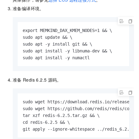
准备编译环境。
export MEMKIND_DAX_KMEM_NODES=1 && \

sudo apt update && \

sudo apt -y install git && \

sudo apt install -y libnuma-dev && \

sudo apt install -y numactl
准备
Redis 6.2.5
源码。
sudo wget https://download.redis.io/releases/re
sudo wget https://github.com/redis/redis/compar
tar xzf redis-6.2.5.tar.gz && \

cd redis-6.2.5 && \

git apply --ignore-whitespace ../redis_6.2.5_d