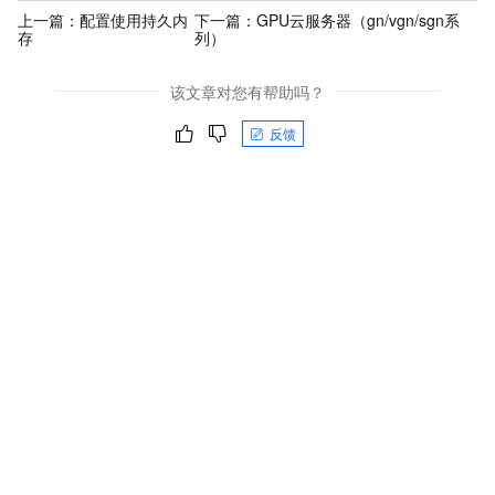
上一篇：
配置使用持久内
下一篇：
GPU云服务器（gn/vgn/sgn系
存
列）
该文章对您有帮助吗？
反馈