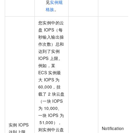
见
实例规
格族
。
您实例中的云
盘
IOPS（每
秒输入输出操
作次数）总和
达到了实例
IOPS
上限。
例如，某
ECS
实例最
大
IOPS
为
60,000，挂
载了
2
块云盘
（一块
IOPS
为
10,000、
一块
IOPS
为
51,000），
实例
IOPS
Notification
则实例中云盘
达到上限