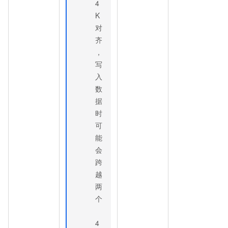
4
K
对
齐
，
写
入
数
据
时
可
能
会
跨
越
两
个
4