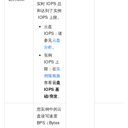
实时
IOPS
总
和达到了实例
IOPS
上限。
云盘
IOPS：请
参见
云盘
分析
。
实例
IOPS
上
限：在
实
例规格族
查看
云盘
IOPS
基
础/突发
。
您实例中的云
盘读写速度
BPS（Bytes