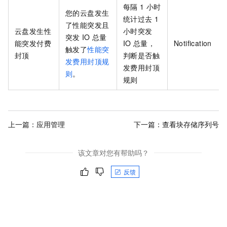
每隔
1
小时
您的云盘发生
统计过去
1
了性能突发且
云盘发生性
小时突发
突发
IO
总量
能突发付费
IO
总量，
Notification
触发了
性能突
封顶
判断是否触
发费用封顶规
发费用封顶
则
。
规则
上一篇：
应用管理
下一篇：
查看块存储序列号
该文章对您有帮助吗？
反馈