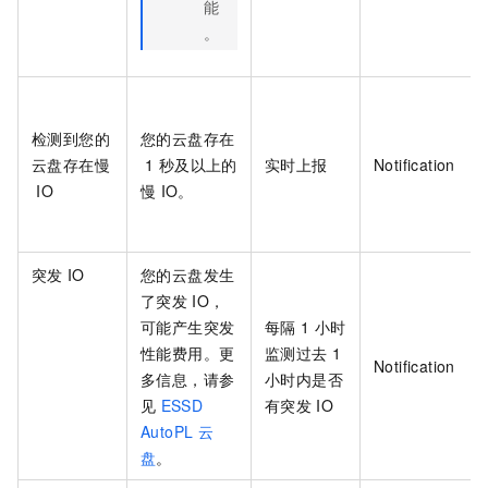
能
。
检测到您的
您的云盘存在
云盘存在慢
1
秒及以上的
实时上报
Notification
IO
慢
IO。
突发
IO
您的云盘发生
了突发
IO，
可能产生突发
每隔
1
小时
性能费用。更
监测过去
1
Notification
多信息，请参
小时内是否
见
ESSD
有突发
IO
AutoPL
云
盘
。