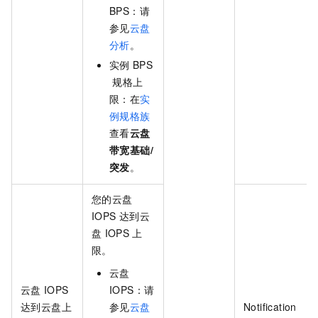
BPS：请
参见
云盘
分析
。
实例
BPS
规格上
限：在
实
例规格族
查看
云盘
带宽基础/
突发
。
您的云盘
IOPS
达到云
盘
IOPS
上
限。
云盘
云盘
IOPS
IOPS：请
达到云盘上
参见
云盘
Notification