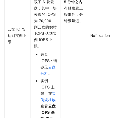
载了
N
块云
5
分钟之内
盘，其中一块
有触发就上
云盘的
IOPS
报事件，分
为
70,000，
钟级延迟。
则云盘的实时
云盘
IOPS
IOPS
达到实
达到实例上
Notification
例
IOPS
上
限
限。
云盘
IOPS：请
参见
云盘
分析
。
实例
IOPS
上
限：在
实
例规格族
查看
云盘
IOPS
基