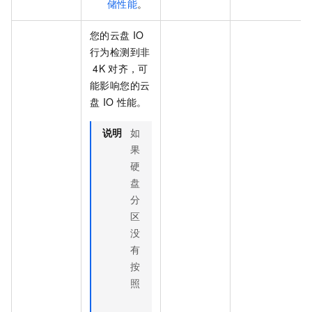
储性能
。
您的云盘
IO
行为检测到非
4K
对齐，可
能影响您的云
盘
IO
性能。
说明
如
果
硬
盘
分
区
没
有
按
照