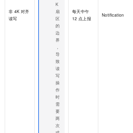
K
非
4K
对齐
扇
每天中午
Notification
读写
区
12
点上报
的
边
界
，
导
致
读
写
操
作
时
需
要
两
次
或