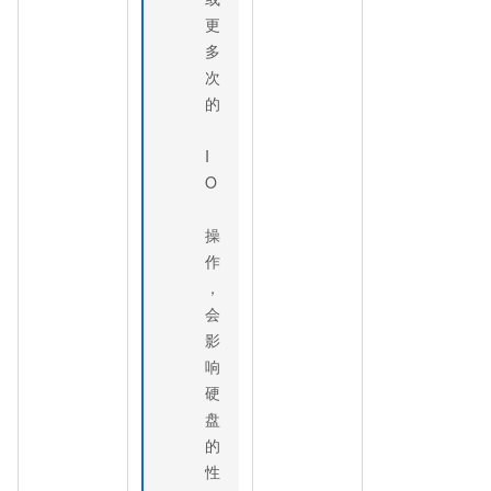
更
多
次
的
I
O
操
作
，
会
影
响
硬
盘
的
性