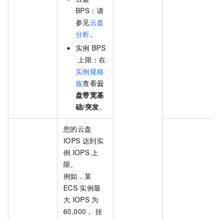
BPS：请
参见
云盘
分析
。
实例
BPS
上限：在
实例规格
族
查看
云
盘带宽基
础/突发
。
您的云盘
IOPS
达到实
例
IOPS
上
限。
例如，某
ECS
实例最
大
IOPS
为
60,000， 挂