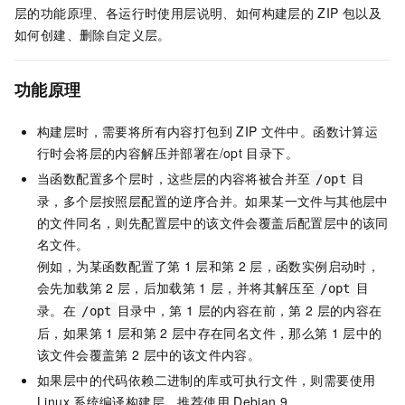
层的功能原理、各运行时使用层说明、如何构建层的
ZIP
包以及
如何创建、删除自定义层。
功能原理
构建层时，需要将所有内容打包到
ZIP
文件中。
函数计算
运
行时会将层的内容解压并部署在
/opt
目录下。
当函数配置多个层时，这些层的内容将被合并至
目
/opt
录，多个层按照层配置的逆序合并。如果某一文件与其他层中
的文件同名，则先配置层中的该文件会覆盖后配置层中的该同
名文件。
例如，为某函数配置了第
1
层和第
2
层，函数实例启动时，
会先加载第
2
层，后加载第
1
层，并将其解压至
目
/opt
录。在
目录中，第
1
层的内容在前，第
2
层的内容在
/opt
后，如果第
1
层和第
2
层中存在同名文件，那么第
1
层中的
该文件会覆盖第
2
层中的该文件内容。
如果层中的代码依赖二进制的库或可执行文件，则需要使用
Linux
系统编译构建层，推荐使用
Debian 9。