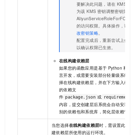
要解决此问题，请在 KMS 控
为该 KMS 密钥调整密钥策略
AliyunServiceRoleForFC 
的访问权限。具体操作，请参
改密钥策略
。
配置完成后，重新尝试上传层
以确认权限已生效。
在线构建依赖层
如果您的函数应用是基于
Python
和
No
言开发，或需要安装部分轻量级系统库
择在线构建依赖层，并在下方输入框输
的依赖文
件
或
package.json
requirements
内容，提交创建层后系统会自动安装这
别的依赖包和系统库，简化层依赖管理
当您选择
在线构建依赖层
时，需设置此参数
建依赖层所使用的运行环境。