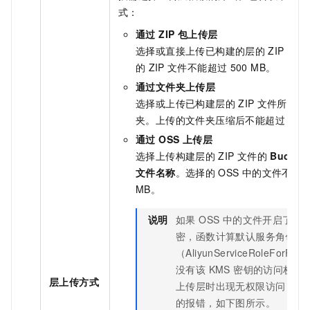
式：
通过 ZIP 包上传层
选择或直接上传已构建的层的
ZIP
文件
的
ZIP
文件不能超过
500 MB。
通过文件夹上传层
选择或上传已构建层的
ZIP
文件所在的
夹。上传的文件夹压缩后不能超过
500
通过 OSS 上传层
选择上传构建层的
ZIP
文件的
Bucket
文件名称
。选择的
OSS
中的文件不能
MB。
说明
如果 OSS 中的文件开启了 KM
密，函数计算默认服务角色
（AliyunServiceRoleForF
没有该 KMS 密钥的访问权限
层上传方式
上传层时出现无权限访问 OSS
的报错，如下图所示。