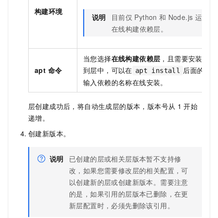
构建环境
说明
目前仅
Python
和
Node.js
运行时
在线构建依赖层。
当您选择
在线构建依赖层
，且需要安装部分
apt 命令
到层中，可以在
后面的输
apt install
输入依赖的名称在线安装。
层创建成功后，将自动生成层的版本，版本号从
1
开始
递增。
创建新版本。
说明
已创建的层或相关层版本暂不支持修
改，如果您需要修改层的相关配置，可
以创建新的层或创建新版本。需要注意
的是，如果引用的层版本已删除，在更
新层配置时，必须先删除该引用。