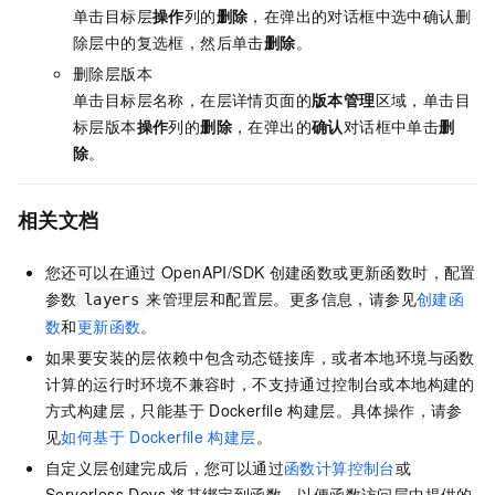
单击目标层
操作
列的
删除
，在弹出的对话框中选中确认删
除层中的复选框，然后单击
删除
。
删除层版本
单击目标层名称，在层详情页面的
版本管理
区域，单击目
标层版本
操作
列的
删除
，在弹出的
确认
对话框中单击
删
除
。
相关文档
您还可以在通过
OpenAPI/SDK
创建函数或更新函数时，配置
参数
来管理层和配置层。更多信息，请参见
创建函
layers
数
和
更新函数
。
如果要安装的层依赖中包含动态链接库，或者本地环境与函数
计算的运行时环境不兼容时，不支持通过控制台或本地构建的
方式构建层，只能基于
Dockerfile
构建层。具体操作，请参
见
如何基于
Dockerfile
构建层
。
自定义层创建完成后，您可以通过
函数计算控制台
或
Serverless Devs
将其绑定到函数，以便函数访问层中提供的