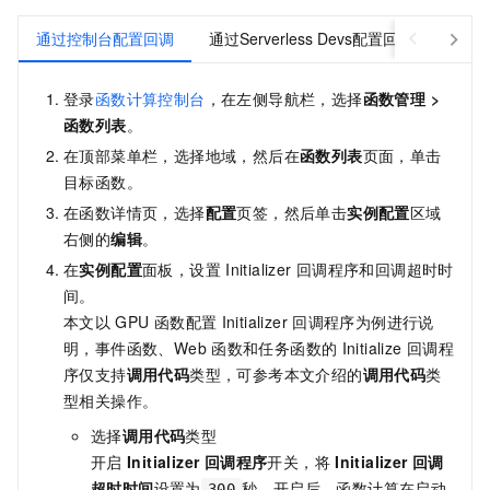
通过控制台配置回调
通过Serverless Devs配置回调
通过S
登录
函数计算控制台
，在左侧导航栏，选择
函数管理
>
函数列表
。
在顶部菜单栏，选择地域，然后在
函数列表
页面，单击
目标函数。
在函数详情页，选择
配置
页签，然后单击
实例配置
区域
右侧的
编辑
。
在
实例配置
面板，设置
Initializer
回调程序和回调超时时
间。
本文以
GPU
函数配置
Initializer
回调程序为例进行说
明，事件函数、Web
函数和任务函数的
Initialize
回调程
序仅支持
调用代码
类型，可参考本文介绍的
调用代码
类
型相关操作。
选择
调用代码
类型
开启
Initializer 回调程序
开关，将
Initializer 回调
超时时间
设置为
秒。开启后，函数计算在启动
300