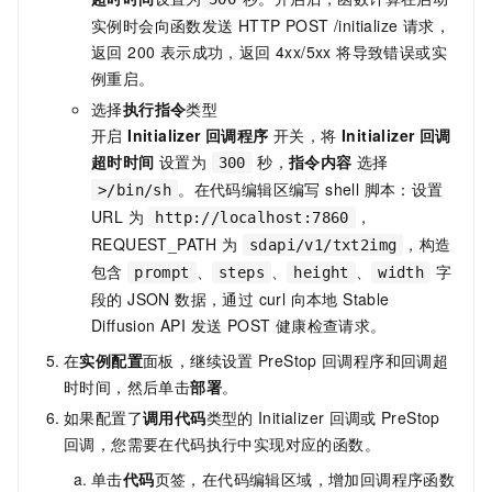
实例时会向函数发送 HTTP POST /initialize 请求，
返回 200 表示成功，返回 4xx/5xx 将导致错误或实
例重启。
选择
执行指令
类型
开启
Initializer 回调程序
开关，将
Initializer 回调
超时时间
设置为
秒，
指令内容
选择
300
。在代码编辑区编写 shell 脚本：设置
>/bin/sh
URL 为
，
http://localhost:7860
REQUEST_PATH 为
，构造
sdapi/v1/txt2img
包含
、
、
、
字
prompt
steps
height
width
段的 JSON 数据，通过 curl 向本地 Stable
Diffusion API 发送 POST 健康检查请求。
在
实例配置
面板，继续设置
PreStop
回调程序和回调超
时时间，然后单击
部署
。
如果配置了
调用代码
类型的
Initializer
回调或
PreStop
回调，您需要在代码执行中实现对应的函数。
单击
代码
页签，在代码编辑区域，增加回调程序函数