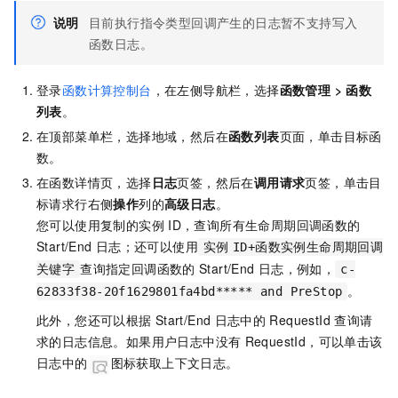
说明
目前执行指令类型回调产生的日志暂不支持写入
函数日志。
登录
函数计算控制台
，在左侧导航栏，选择
函数管理
>
函数
列表
。
在顶部菜单栏，选择地域，然后在
函数列表
页面，单击目标函
数。
在函数详情页，选择
日志
页签，然后在
调用请求
页签，单击目
标请求行右侧
操作
列的
高级日志
。
您可以使用复制的实例
ID，查询所有生命周期回调函数的
Start/End
日志；还可以使用
实例
ID+函数实例生命周期回调
查询指定回调函数的
Start/End
日志，例如，
关键字
c-
。
62833f38-20f1629801fa4bd***** and PreStop
此外，您还可以根据
Start/End
日志中的
RequestId
查询请
求的日志信息。如果用户日志中没有
RequestId，可以单击该
日志中的
图标获取上下文日志。