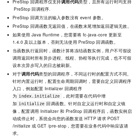
PreStop
回调程序仅支持
调用代码
类型，且所有运行时均支持
PreStop
回调程序.
PreStop
回调方法的输入参数没有
event
参数。
PreStop
回调函数无返回值，在函数末尾增加返回逻辑无效。
如果使用
Java Runtime，您需要将
fc-java-core
更新至
1.4.0
及以上版本，否则无法使用
PreStop
回调函数。
当函数执行返回时，函数计算将冻结函数实例，用户不可假设
调用返回时所有异步进程、线程、协程等执行完成，也不可假
设本次异步写入的日志被刷新。
对于
调用代码
类型的回调程序，不同运行时的配置方式不同。
针对内置运行时，配置生命周期回调时，需要自定义回调程序
入口，例如配置
Initializer
回调程序
为
，此时需要在代码中增
index.initialize
加
回调函数。针对自定义运行时和自定义镜
initialize
像，配置调用
Initializer
和
PreStop
回调程序后，函数实例启
动或停止时，系统会向您的函数发送
HTTP
请求
POST
/initialize
或
GET /pre-stop，您需要在业务代码中响应该请
求。