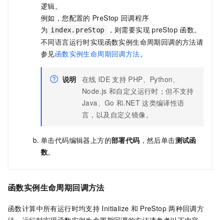
逻辑。
例如，您配置的
PreStop
回调程序
为
，则需要实现
preStop
函数。
index.preStop
不同语言运行时实现函数实例生命周期回调的方法请
参见
函数实例生命周期回调方法
。
说明
在线
IDE
支持
PHP、Python、
Node.js
和自定义运行时；但不支持
Java、Go
和.NET
这类编译性语
言，以及自定义镜像。
单击代码编辑器上方的
部署代码
，然后单击
测试函
数
。
函数实例生命周期回调方法
函数计算
中所有运行时均支持
Initialize
和
PreStop
两种回调方