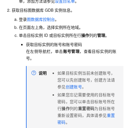
单，添加方法请参见
设置白名单
。
获取目标图数据库
GDB
实例信息。
登录
图数据库控制台
。
在页面左上角，选择实例所在地域。
单击目标实例
ID
或目标实例所在行
操作
列的
管理
。
获取目标实例的账号和账号密码
在左侧导航栏，单击
账号管理
，查看目标实例的账
号。
说明
如果目标实例当前未创建账号，
您可以先创建账号，创建方法请
参见
创建账号
。
如果您忘记需要使用的目标账号
密码，您可以单击目标账号所在
行
操作
列的
重置密码
为目标账号
重新设置密码，具体请参见
重置
密码
。