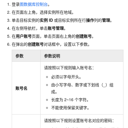
登录
图数据库控制台
。
在页面左上角，选择实例所在地域。
单击目标实例的
实例
ID
或目标实例所在行
操作
列的
管理
。
在左侧导航栏，单击
账号管理
。
在
用户账号
页面，单击页面右上角的
创建账号
。
在弹出的
创建账号
对话框中，设置以下参数。
参数
参数说明
请按照以下规则输入账号名：
必须以字母开头。
由小写字母、数字或下划线（_）组
账号名
成。
长度为
2~16
个字符。
不能使用保留关键字。
请按照以下规则设置账号名对应的密码：