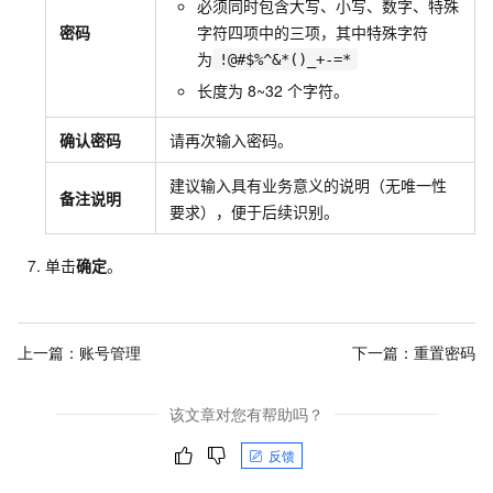
必须同时包含大写、小写、数字、特殊
密码
字符四项中的三项，其中特殊字符
为
!@#$%^&*()_+-=*
长度为
8~32
个字符。
确认密码
请再次输入密码。
建议输入具有业务意义的说明（无唯一性
备注说明
要求），便于后续识别。
单击
确定
。
上一篇：
账号管理
下一篇：
重置密码
该文章对您有帮助吗？
反馈