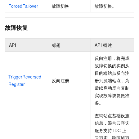
ForcedFailover
故障切换
故障切换。
故障恢复
API
标题
API
概述
反向注册，将完成
故障切换的实例从
目的端站点反向注
TriggerReversed
反向注册
册到源端站点，为
Register
后续启动反向复制
实现故障恢复做准
备。
查询站点基础设施
信息，混合云容灾
服务支持
IDC
上
云容灾、跨区域容