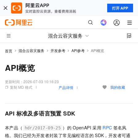
打开 APP
混合云容灾服务
混合云容灾服务
开发参考
API参考
API概览
首页
API概览
更新时间：
2026-07-03 10:16:23
复制 MD 格式
我的收藏
产品详情
API
标准及多语言预置
SDK
本产品（
）的
OpenAPI
采用
RPC
签名风
hdr/2017-09-25
格。我们已经为开发者封装了常见编程语言的
SDK，开发者可通