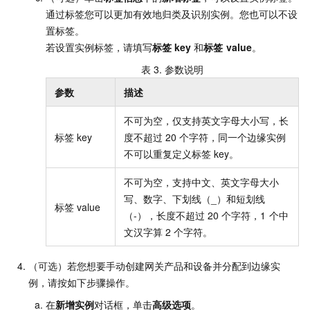
通过标签您可以更加有效地归类及识别实例。您也可以不设
置标签。
若设置实例标签，请填写
标签
key
和
标签
value
。
表 3.
参数说明
参数
描述
不可为空，仅支持英文字母大小写，长
标签
key
度不超过
20
个字符，同一个边缘实例
不可以重复定义标签
key。
不可为空，支持中文、英文字母大小
写、数字、下划线（_）和短划线
标签
value
（-），长度不超过
20
个字符，1
个中
文汉字算
2
个字符。
（可选）若您想要手动创建网关产品和设备并分配到边缘实
例，请按如下步骤操作。
在
新增实例
对话框，单击
高级选项
。