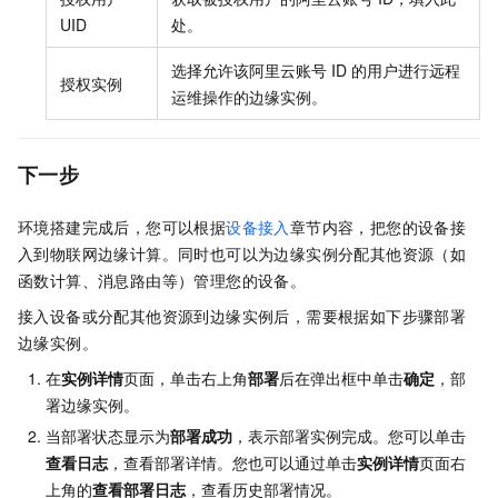
UID
处。
选择允许该阿里云账号
ID
的用户进行远程
授权实例
运维操作的边缘实例。
下一步
环境搭建完成后，您可以根据
设备接入
章节内容，把您的设备接
入到物联网边缘计算。同时也可以为边缘实例分配其他资源（如
函数计算、消息路由等）管理您的设备。
接入设备或分配其他资源到边缘实例后，需要根据如下步骤部署
边缘实例。
在
实例详情
页面，单击右上角
部署
后在弹出框中单击
确定
，部
署边缘实例。
当部署状态显示为
部署成功
，表示部署实例完成。您可以单击
查看日志
，查看部署详情。您也可以通过单击
实例详情
页面右
上角的
查看部署日志
，查看历史部署情况。