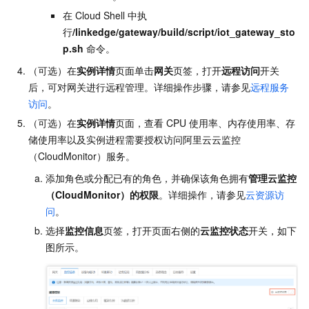
在
Cloud Shell
中执
行
/linkedge/gateway/build/script/iot_gateway_sto
p.sh
命令。
（可选）在
实例详情
页面单击
网关
页签，打开
远程访问
开关
后，可对网关进行远程管理。详细操作步骤，请参见
远程服务
访问
。
（可选）在
实例详情
页面，查看
CPU
使用率、内存使用率、存
储使用率以及实例进程需要授权访问阿里云云监控
（CloudMonitor）服务。
添加角色或分配已有的角色，并确保该角色拥有
管理云监控
（CloudMonitor）的权限
。详细操作，请参见
云资源访
问
。
选择
监控信息
页签，打开页面右侧的
云监控状态
开关，如下
图所示。