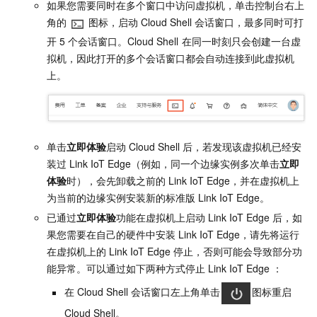
如果您需要同时在多个窗口中访问虚拟机，单击控制台右上
角的
图标，启动
Cloud Shell
会话窗口，最多同时可打
开
5
个会话窗口。Cloud Shell
在同一时刻只会创建一台虚
拟机，因此打开的多个会话窗口都会自动连接到此虚拟机
上。
单击
立即体验
启动
Cloud Shell
后，若发现该虚拟机已经安
装过
Link IoT Edge（例如，同一个边缘实例多次单击
立即
体验
时），会先卸载之前的
Link IoT Edge，并在虚拟机上
为当前的边缘实例安装新的标准版
Link IoT Edge。
已通过
立即体验
功能在虚拟机上启动
Link IoT Edge
后，如
果您需要在自己的硬件中安装
Link IoT Edge，请先将运行
在虚拟机上的
Link IoT Edge
停止，否则可能会导致部分功
能异常。可以通过如下两种方式停止
Link IoT Edge ：
在
Cloud Shell
会话窗口左上角单击
图标重启
Cloud Shell。