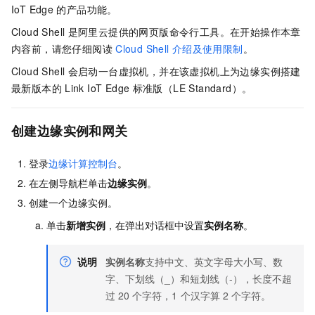
IoT Edge
的产品功能。
Cloud Shell
是阿里云提供的网页版命令行工具。在开始操作本章
内容前，请您仔细阅读
Cloud Shell
介绍及使用限制
。
Cloud Shell
会启动一台虚拟机，并在该虚拟机上为边缘实例搭建
最新版本的
Link IoT Edge
标准版（LE Standard）。
创建边缘实例和网关
登录
边缘计算控制台
。
在左侧导航栏单击
边缘实例
。
创建一个边缘实例。
单击
新增实例
，在弹出对话框中设置
实例名称
。
说明
实例名称
支持中文、英文字母大小写、数
字、下划线（_）和短划线（-），长度不超
过
20
个字符，1
个汉字算
2
个字符。