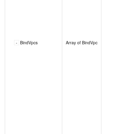
BindVpcs
Array of BindVpc