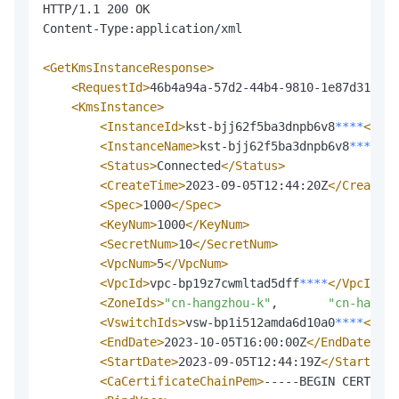
HTTP/1.1 200 OK

Content-Type:application/xml

<GetKmsInstanceResponse>
<RequestId>
46b4a94a-57d2-44b4-9810-1e87d31abb3
<KmsInstance>
<InstanceId>
kst-bjj62f5ba3dnpb6v8
*
*
*
*
</Ins
<InstanceName>
kst-bjj62f5ba3dnpb6v8
*
*
*
*
</I
<Status>
Connected
</Status>
<CreateTime>
2023-09-05T12:44:20Z
</CreateTi
<Spec>
1000
</Spec>
<KeyNum>
1000
</KeyNum>
<SecretNum>
10
</SecretNum>
<VpcNum>
5
</VpcNum>
<VpcId>
vpc-bp19z7cwmltad5dff
*
*
*
*
</VpcId>
<ZoneIds>
"cn-hangzhou-k"
,       
"cn-hangzh
<VswitchIds>
vsw-bp1i512amda6d10a0
*
*
*
*
</Vsw
<EndDate>
2023-10-05T16:00:00Z
</EndDate>
<StartDate>
2023-09-05T12:44:19Z
</StartDate
<CaCertificateChainPem>
-----BEGIN CERTIFIC