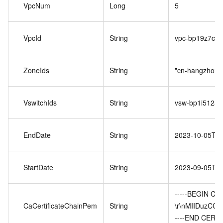
VpcNum
Long
5
VpcId
String
vpc-bp19z7cwml
ZoneIds
String
"cn-hangzhou-k
VswitchIds
String
vsw-bp1i512am
EndDate
String
2023-10-05T16
StartDate
String
2023-09-05T12
-----BEGIN CE
CaCertificateChainPem
String
\r\nMIIDuzC
----END CERTI