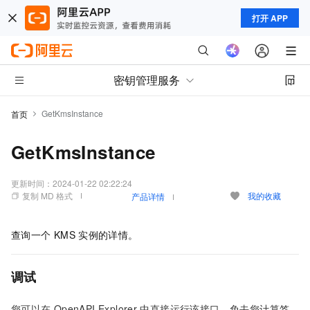
打开 APP
密钥管理服务
GetKmsInstance
首页
GetKmsInstance
更新时间：
2024-01-22 02:22:24
复制 MD 格式
我的收藏
产品详情
查询一个
KMS
实例的详情。
调试
您可以在
OpenAPI Explorer
中直接运行该接口，免去您计算签