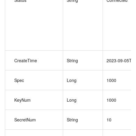
Status
String
Connected
CreateTime
String
2023-09-05T12
Spec
Long
1000
KeyNum
Long
1000
SecretNum
String
10