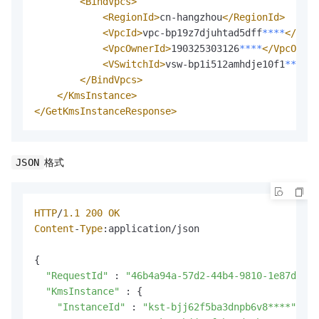
<BindVpcs>
<RegionId>
cn-hangzhou
</RegionId>
<VpcId>
vpc-bp19z7djuhtad5dff
*
*
*
*
</VpcI
<VpcOwnerId>
190325303126
*
*
*
*
</VpcOwner
<VSwitchId>
vsw-bp1i512amhdje10f1
*
*
*
*
</
</BindVpcs>
</KmsInstance>
</GetKmsInstanceResponse>
格式
JSON
HTTP
/
1.1
200
OK
Content
-
Type
:application
/
json

{

"RequestId"
 : 
"46b4a94a-57d2-44b4-9810-1e87d31ab
"KmsInstance"
 : {

"InstanceId"
 : 
"kst-bjj62f5ba3dnpb6v8****"
,
