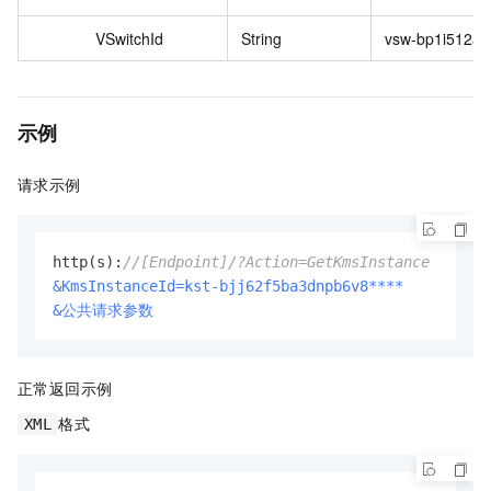
VSwitchId
String
vsw-bp1i512am
示例
请求示例
http(s):
//[Endpoint]/?Action=GetKmsInstance
&KmsInstanceId=kst-bjj62f5ba3dnpb6v8****
&公共请求参数
正常返回示例
格式
XML