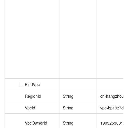
BindVpc
RegionId
String
cn-hangzhou
VpcId
String
vpc-bp19z7djuh
VpcOwnerId
String
190325303126*