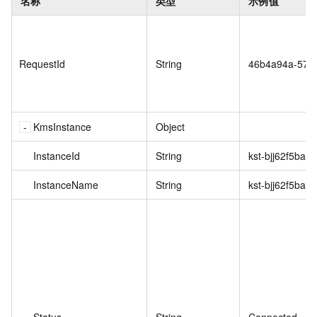
名称
类型
示例值
RequestId
String
46b4a94a-57d
KmsInstance
Object
InstanceId
String
kst-bjj62f5ba3
InstanceName
String
kst-bjj62f5ba3