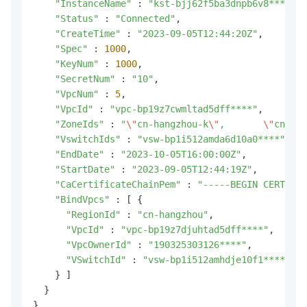
"InstanceName"
 : 
"kst-bjj62f5ba3dnpb6v8****"
,

"Status"
 : 
"Connected"
,

"CreateTime"
 : 
"2023-09-05T12:44:20Z"
,

"Spec"
 : 
1000
,

"KeyNum"
 : 
1000
,

"SecretNum"
 : 
"10"
,

"VpcNum"
 : 
5
,

"VpcId"
 : 
"vpc-bp19z7cwmltad5dff****"
,

"ZoneIds"
 : 
"
\"
cn-hangzhou-k
\"
,       
\"
cn-han
"VswitchIds"
 : 
"vsw-bp1i512amda6d10a0****"
,

"EndDate"
 : 
"2023-10-05T16:00:00Z"
,

"StartDate"
 : 
"2023-09-05T12:44:19Z"
,

"CaCertificateChainPem"
 : 
"-----BEGIN CERTIFIC
"BindVpcs"
 : [ {

"RegionId"
 : 
"cn-hangzhou"
,

"VpcId"
 : 
"vpc-bp19z7djuhtad5dff****"
,

"VpcOwnerId"
 : 
"190325303126****"
,

"VSwitchId"
 : 
"vsw-bp1i512amhdje10f1****"
    } ]

  }

}