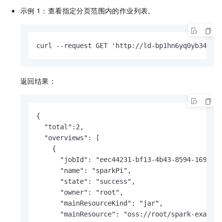
示例
1：查看指定分页范围内的作业列表。
curl --request GET 'http://ld-bp1hn6yq0yb34***
返回结果：
{

  "total":2,

  "overviews": [

    {

      "jobId": "eec44231-bf13-4b43-8594-1693301
      "name": "sparkPi",

      "state": "success",

      "owner": "root",

      "mainResourceKind": "jar",

      "mainResource": "oss://root/spark-example