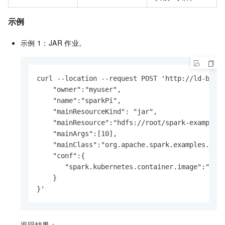
示例
示例
1：JAR
作业。
curl --location --request POST 'http://ld-bp1hn
    "owner":"myuser", 

    "name":"sparkPi", 

    "mainResourceKind": "jar", 

    "mainResource":"hdfs://root/spark-examples_
    "mainArgs":[10], 

    "mainClass":"org.apache.spark.examples.Spar
    "conf":{

       "spark.kubernetes.container.image":"spar
    }

}'
返回结果：