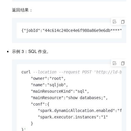
返回结果：
{"jobId":"44c614c240ce4e6f980a86e9e6db****","t
示例
3：SQL
作业。
curl 
--location --request POST 'http://ld-bp1h
    "owner":"root",

    "name":"sqljob",

    "mainResourceKind":"sql",

    "mainResource":"show databases;",

    "conf":{

       "spark.dynamicAllocation.enabled":"false
       "spark.executor.instances":"1"

    }

}
'