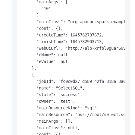
      "mainArgs": [

        "10"

      ],

      "mainClass": "org.apache.spark.examples.S
      "conf": {},

      "createTime": 1645782797672,

      "finishTime": 1645782903713,

      "webUiUrl": "http://alb-xrfbl0guar69vc***
      "eName": null,

      "eValue": null

    },

    {

      "jobId": "fc0c0d27-d589-42f6-8186-3a6f094
      "name": "SelectSQL",

      "state": "success",

      "owner": "test",

      "mainResourceKind": "sql",

      "mainResource": "oss://root/select.sql",

      "mainArgs": [],

      "mainClass": null,

      "conf": {},
