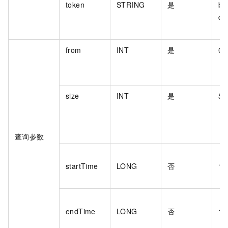
token
STRING
是
bf
d1
from
INT
是
0
size
INT
是
50
查询参数
startTime
LONG
否
16
endTime
LONG
否
16