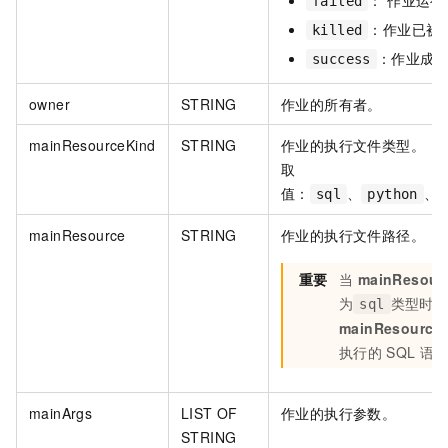
： 作业运
failed
：作业已被
killed
：作业成
success
​owner
STRING
作业的所有者。
mainResourceKind
STRING
作业的执行文件类型。
取
值：
、
、
sql
python
mainResource​
STRING
作业的执行文件路径。
重要
当
mainResour
为
类型时
sql
mainResource
执行的
SQL
语
mainArgs​
LIST OF
作业的执行参数。
STRING