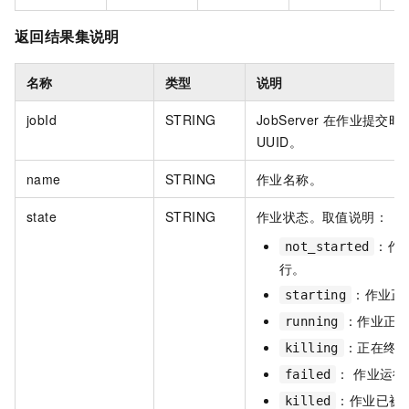
返回结果集说明
名称
类型
说明
jobId​
STRING
JobServer
在作业提交时
UUID。
name
STRING
作业名称。
state
STRING
作业状态。取值说明：
：作
not_started
行。
：作业正
starting
：作业正
running
：正在终
killing
： 作业运
failed
：作业已被
killed