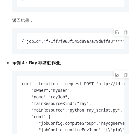
返回结果：
{"jobId":"f71ff7f963f545d89a7a79d6ffa8****","t
示例
4：Ray 非常驻作业。
curl --location --request POST 'http://ld-bp1hn
    "owner":"myuser",

    "name":"rayJob",

    "mainResourceKind":"ray",

    "mainResource":"python ray_script.py",

    "conf":{

       "jobConfig.computeGroup":"raycgserverles
       "jobConfig.runtimeEnvJson":"{\"pip\":[\"