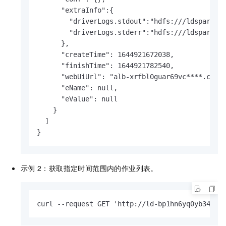
      "extraInfo":{

        "driverLogs.stdout":"hdfs:///ldspark/ld
        "driverLogs.stderr":"hdfs:///ldspark/ld
      },

      "createTime": 1644921672038,

      "finishTime": 1644921782540,

      "webUiUrl": "alb-xrfbl0guar69vc****.cn-sh
      "eName": null,

      "eValue": null

    }

  ]

}
示例
2：获取指定时间范围内的作业列表。
curl --request GET 'http://ld-bp1hn6yq0yb34***