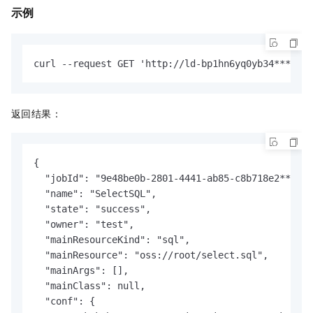
示例
curl --request GET 'http://ld-bp1hn6yq0yb34****-pr
返回结果：
{

  "jobId": "9e48be0b-2801-4441-ab85-c8b718e2****",

  "name": "SelectSQL",

  "state": "success",

  "owner": "test",

  "mainResourceKind": "sql",

  "mainResource": "oss://root/select.sql",

  "mainArgs": [],

  "mainClass": null,

  "conf": {
