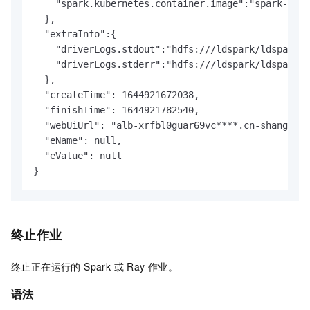
    "spark.kubernetes.container.image":"spark-repo
  },

  "extraInfo":{

    "driverLogs.stdout":"hdfs:///ldspark/ldspark-l
    "driverLogs.stderr":"hdfs:///ldspark/ldspark-l
  },

  "createTime": 1644921672038,

  "finishTime": 1644921782540,

  "webUiUrl": "alb-xrfbl0guar69vc****.cn-shanghai.
  "eName": null,

  "eValue": null

}
终止作业
终止正在运行的 Spark 或 Ray 作业。
语法