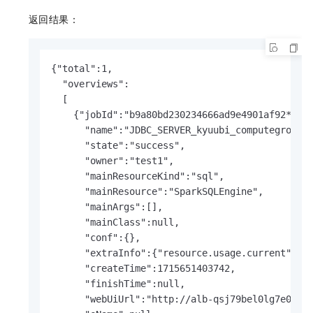
返回结果：
{"total":1,

  "overviews":

  [

    {"jobId":"b9a80bd230234666ad9e4901af92****"
      "name":"JDBC_SERVER_kyuubi_computegroup1"
      "state":"success",

      "owner":"test1",

      "mainResourceKind":"sql",

      "mainResource":"SparkSQLEngine",

      "mainArgs":[],

      "mainClass":null,

      "conf":{},

      "extraInfo":{"resource.usage.current":"0"
      "createTime":1715651403742,

      "finishTime":null,

      "webUiUrl":"http://alb-qsj79bel0lg7e0****