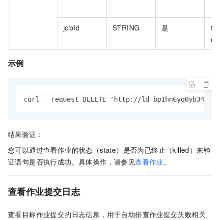
jobId
STRING
是
9e
c8
示例
curl --request DELETE 'http://ld-bp1hn6yq0yb34****
结果验证：
您可以通过查看作业的状态（state）是否为已终止（killed）来验
证语句是否执行成功。具体操作，请参见
查看作业
。
查看作业提交日志
查看目标作业提交的日志信息，用于自助排查作业提交失败相关