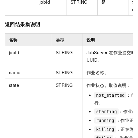
jobId
STRING
是
9e
c8
返回结果集说明
名称
类型
说明
jobId​
STRING
JobServer
在作业提交时
UUID。
name
STRING
作业名称。
state
STRING
作业状态。取值说明：
：作
not_started
行。
：作业正
starting
：作业正
running
：正在终
killing