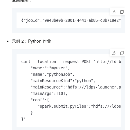
{"jobId":"9e48be0b-2801-4441-ab85-c8b718e2****
示例
2：Python
作业
curl --location --request POST 'http://ld-bp1hn
    "owner":"myuser",

    "name":"pythonJob",

    "mainResourceKind":"python",

    "mainResource":"hdfs:///ldps-launcher.py",

    "mainArgs":[10],

    "conf":{

       "spark.submit.pyFiles":"hdfs:///ldps-use
    }

}'