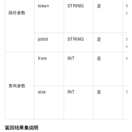
token
STRING
是
bf
路径参数
d1
jobId
STRING
是
9e
c8
from
INT
是
0
查询参数
size
INT
是
50
返回结果集说明