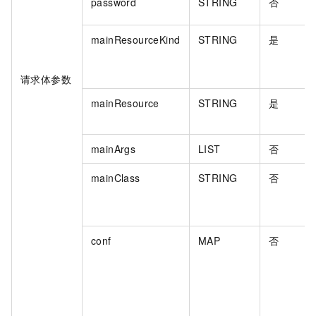
password
STRING
否
mainResourceKind
STRING
是
请求体参数
mainResource
STRING
是
mainArgs
LIST
否
mainClass
STRING
否
conf
MAP
否