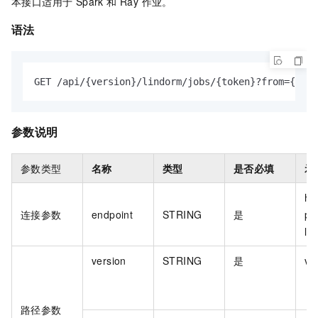
本接口适用于 Spark 和 Ray 作业。
语法
GET /api/{version}/lindorm/jobs/{token}?from={from
参数说明
参数类型
名称
类型
是否必填
示
ht
连接参数
endpoint
STRING
是
pr
ld
version
STRING
是
v1
路径参数