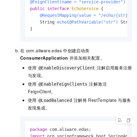
@FeignClient(name = "service-provider")
public
interface
EchoService
 {

@RequestMapping(value = "/echo/{str}", 
    String 
echo
(
@PathVariable("str")
 String
}                   
在
com.aliware.edas
中创建启动类
ConsumerApplication
并添加相关配置。
使用
注解启用服务注册
@EnableDiscoveryClient
与发现。
使用
注解激活
@EnableFeignClients
FeignClient。
使用
注解将
RestTemplate
与服务
@LoadBalanced
发现集成。
package
import