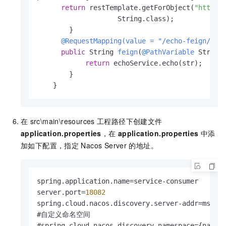
return
 restTemplate.getForObject(
"http:/
                    String.class);

        }

@RequestMapping(value = "/echo-feign/{st
public
 String 
feign
(
@PathVariable
 String
return
 echoService.echo(str);

        }

    }           
在
src\main\resources
工程路径下创建文件
application.properties
，在
application.properties
中添
加如下配置，指定
Nacos Server
的地址。
spring.application.name=service-consumer

server.port=
18082
spring.cloud.nacos.discovery.server-addr=mse.X
#自定义命名空间

#spring.cloud.nacos.discovery.namespace={names