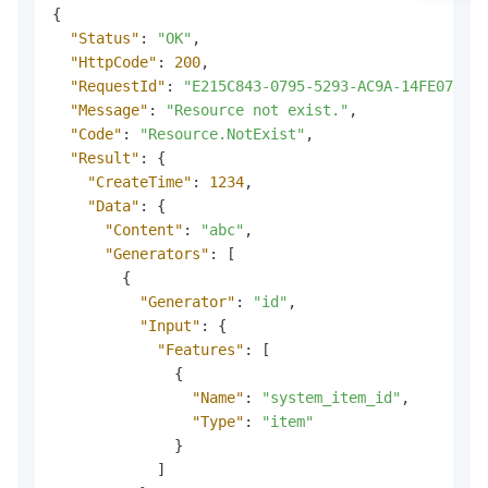
{
"Status"
:
"OK"
,
"HttpCode"
:
200
,
"RequestId"
:
"E215C843-0795-5293-AC9A-14FE0723E8
"Message"
:
"Resource not exist."
,
"Code"
:
"Resource.NotExist"
,
"Result"
:
{
"CreateTime"
:
1234
,
"Data"
:
{
"Content"
:
"abc"
,
"Generators"
:
[
{
"Generator"
:
"id"
,
"Input"
:
{
"Features"
:
[
{
"Name"
:
"system_item_id"
,
"Type"
:
"item"
}
]