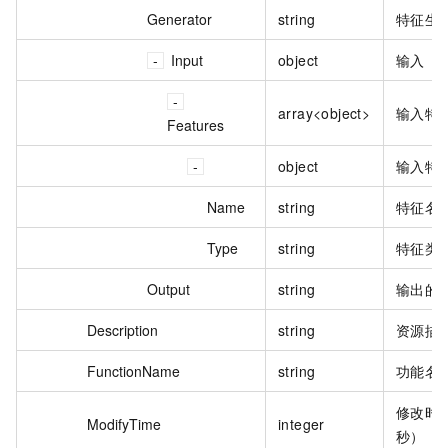
Generator
string
特征生
Input
object
输入
array<object>
输入特
Features
object
输入特
Name
string
特征名
Type
string
特征类
Output
string
输出的
Description
string
资源描
FunctionName
string
功能名
修改时
ModifyTime
integer
秒）