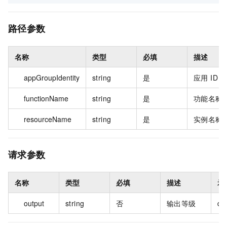
路径参数
名称
类型
必填
描述
appGroupIdentity
string
是
应用 ID
functionName
string
是
功能名称
resourceName
string
是
实例名称
请求参数
名称
类型
必填
描述
示
output
string
否
输出等级
det