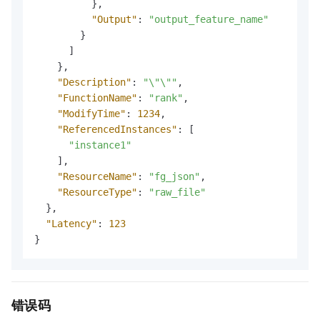
}
,
"Output"
:
"output_feature_name"
}
]
}
,
"Description"
:
"\"\""
,
"FunctionName"
:
"rank"
,
"ModifyTime"
:
1234
,
"ReferencedInstances"
:
[
"instance1"
]
,
"ResourceName"
:
"fg_json"
,
"ResourceType"
:
"raw_file"
}
,
"Latency"
:
123
}
错误码