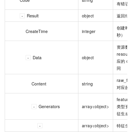
有错误
Result
object
返回结
创建时
CreateTime
integer
秒）
资源数
resour
Data
object
应的 da
同
raw_f
Content
string
对应的
feature
Generators
array<object>
类型资
征生成
array<object>
特征生