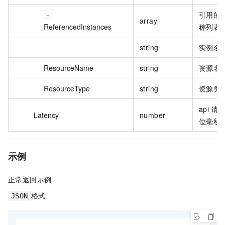
引用的
array
ReferencedInstances
称列表
string
实例名
ResourceName
string
资源名
ResourceType
string
资源类
api 
Latency
number
位毫秒
示例
正常返回示例
格式
JSON