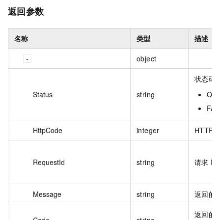
返回参数
名称
类型
描述
object
状态码
Status
string
OK
FA
HttpCode
integer
HTTP
RequestId
string
请求 ID
Message
string
返回的
返回的
Code
string