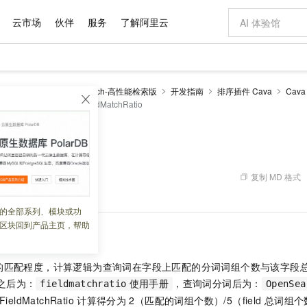
云市场
伙伴
服务
了解阿里云
AI 特惠
数据与 API
成为产品伙伴
企业增值服务
最佳实践
价格计算器
AI 场景体
基础软件
产品伙伴合
阿里云认证
市场活动
配置报价
大模型
enSearch
OpenSearch-高性能检索版
开发指南
排序插件 Cava
Cava 
自助选配和估算价格
arch.cava.features
FieldMatchRatio
新方式
域名与网站
睿译宝，AI翻译排版一步到位
智启 AI 普惠权益
产品生态集成认证中心
企业支持计划
云上春晚
千问官方 MaaS 平台，为开发者和 Agent 而生，新用户赠送 1 亿 + tokens 额度
云服务器 EC
AI Coding
阿里云Maa
2026 阿里云
为企业打
数据集
Windows
大模型认证
模型
NEW
交付可用成果
值低价云产品抢先购
提供智能易用的域名与建站服务
上传文档即自动完成翻译和格式还原
至高享 1亿+免费 tokens，加速 Al 应用落地
安全可靠、弹
智能编程，一键
产品生态伙伴
专家技术服务
云上奥运之旅
弹性计算合作
阿里云中企出
手机三要素
宝塔 Linux
全部认证
hRatio
价格优势
有专属领域专家
对象存储 OSS
GLM-5.2：长任务时代开源旗舰模型
阿里云 OPC 创新助力计划
云数据库 RD
即刻拥有 DeepS
AI 电商营销
产品生态伙伴工作台
企业增值服务台
云栖战略参考
云存储合作计
云栖大会
身份实名认证
CentOS
训练营
推动算力普惠，释放技术红利
的大模型服务
最高返9万
多领域专家智能体,一键组建 AI 虚拟交付团队
至高百万元 Token 补贴，加速一人公司成长
稳定、安全、高性价比、高性能的云存储服务
真正可用的 1M 上下文,一次完成代码全链路开发
轻松解锁专属 Dee
从图文生成到
复制 MD 格式
 07:23:51
云上的中国
数据库合作计
活动全景
短信
Docker
图片和
站式影视创作平台
人工智能平台 PAI
Hermes Agent，打造自进化智能体
Token Plan 模型订阅计划
Qoder
5 分钟轻松部署
AI 广告创作
企业成长
大模型
NEW
信息公告
看见新力量
云网络合作计
OCR 文字识别
JAVA
级电脑
证享300元代金券
可视化编排打通从文字构思到成片全链路闭环
一站式AI开发、训练和推理服务
自主进化，持久记忆，越用越聪明
Qwen3.8-Max 首发尝鲜，限时加量 10 倍，夜间低至2折
面向真实软件
图文、视频一
的全部系列、模块或功
Kimi-K3
HappyHors
NEW
魔搭 Mode
loud
服务实践
官网公告
区块回到产品主页，帮助
Kimi 最新旗舰模型，长程编程与推理利器
让文字生成流
金融模力时刻
Salesforce O
版
发票查验
全能环境
Qoder CN
Claude Code + GStack 打造工程团队
千问办公，限时限量积分加倍
云原生数据库 P
低代码高效构
AI 建站
NEW
作计划
计划
创新中心
魔搭 ModelSc
健康状态
让AI从“聊天伙伴”进化为能干活的“数字员工”
覆盖公网/内网、递归/权威、移动APP等全场景解析服务
安装技能 GStack，拥有专属 AI 工程团队
你的AI工作搭子，覆盖日常办公高频场景
基于千问大模型等，支持代码智能生成、研发智能问答
0 代码专业建
客户案例
天气预报查询
操作系统
Deepseek-v4-pro
HappyHors
态合作计划
的匹配程度，计算逻辑为查询词在字段上匹配的分词词组个数与该字段
态智能体模型
旗舰 MoE 大模型，百万上下文与顶尖推理能力
图生视频，流
Compute
同享
容器服务 Kubernetes 版 ACK
万小智 AI 建站低至 15元/月
云防火墙
AI 短剧/漫剧
快递物流查询
WordPress
成为服务伙
之后为：
，查询词分词后为：
高校合作
fieldmatchratio
使用手册
OpenSea
式云数据仓库
点，立即开启云上创新
提供一站式管理容器应用的 K8s 服务
送.CN域名，送备案服务码
云原生的云上
AI助力短剧
GLM-5.2
Wan2.7-T
FieldMatchRatio
计算得分为
2（匹配的词组个数）/5（field
总词组个数
Ubuntu