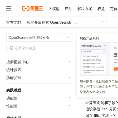
配置应用详情说明
大模型
产品
解决方案
权益
定价
数据源
官方文档
索引重建
智能开放搜索 OpenSearch
大模型
产品
解决方案
权益
定价
云市场
伙伴
服务
了解阿里云
精选产品
精选解决方案
普惠上云
产品定价
精选商城
成为销售伙伴
售前咨询
为什么选择阿里云
线下变更
千问AI平台
智能开放搜索 Op
首页
OpenSearch-高性能检索版
云监控报警
了解云产品的定价详情
切换产品系列
com.aliyun.opense
大模型服务平台百炼
千问办公，解锁你的工作
普惠上云 官方力荐
分销伙伴
在线服务
网站建设
什么是云计算
大
控制台错误日志说明
大模型服务与应用平台
企业级Agent产品，直接
云服务器38元/年起，超
咨询伙伴
多端小程序
技术领先
FieldMatc
云上成本管理
独享集群高级功能
售后服务
千问大模型
Agency Agents：拥
官方推荐返现计划
大模型
大模型
精选产品
精选解决方案
Salesforce 国际版订阅
稳定可靠
搜索配置中心
管理和优化成本
多元化、高性能、安全可靠
推荐新用户得奖励，单订单
销售伙伴合作计划
自助服务
更新时间：
2024-01-24
友盟天域
安全合规
统计报表
人工智能与机器学习
AI
文本生成
无影云电脑
HappyHorse 打造一
云工开物
无影生态合作计划
在线服务
功能扩展
观测云
分析师报告
随时随地安全接入的云上超
高校专属算力普惠，学生认
计算
互联网应用开发
您可以在下拉框切换本产品
Qwen3.8-Max
HOT
Salesforce On Alibaba C
工单服务
能，也可以点击左上角产品
智能体时代全能旗舰模型
Tuya 物联网平台阿里云
研究报告与白皮书
云解析DNS
快速拥有专属 OpenClaw
简介
实践教程
Consulting Partner 合
大数据
容器
您更高效阅读文档。
免费试用
短信专区
功能篇
蓝凌 OA
Qwen3.7-Plus
AI 大模型销售与服务生
现代化应用
存储
天池大赛
计算查询词和字段
能看、能想、能动手的多模
性能篇
云原生大数据计算服务 Max
解决方案免费试用 新老
电子合同
假设字段
title
分词
面向分析的企业级SaaS模
最高领取价值200元试用
安全
网络与CDN
AI 算法大赛
Qwen3-VL-Plus
词在
title
字段上的
畅捷通