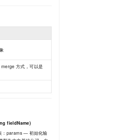
文戏情感细腻自然，动作戏激烈拳拳到肉，实现更强表演能力
支持中英文自由切换，具备更强的噪声鲁棒性
云聚AI 严选权益
SSL 证书
，一键激活高效办公新体验
精选AI产品，从模型到应用全链提效
堡垒机
AI 用量加速计划
应用
防火墙
、识别商机，让客服更高效、服务更出色。
新老同享，达量后返
千问办公
主机安全
NEW
的智能体编程平台
一站式AI生产力平台
象
AI 应用及服务市场
伶鹊
merge
方式，可以是
企业级人与Agent协作平台，接入和调度多个数字员工
智能客服平台，对话机器人、对话分析、智能外呼
AI 应用
大模型服务平台百炼 - 全妙
大模型
应用创作平台
多模态内容创作工具，已接入 DeepSeek
自然语言处理
数据标注
机器学习
ing fieldName)
息提取
与 AI 智能体进行实时音视频通话
从文本、图片、视频中提取结构化的属性信息
构建支持视频理解的 AI 音视频实时通话应用
arams — 初始化输