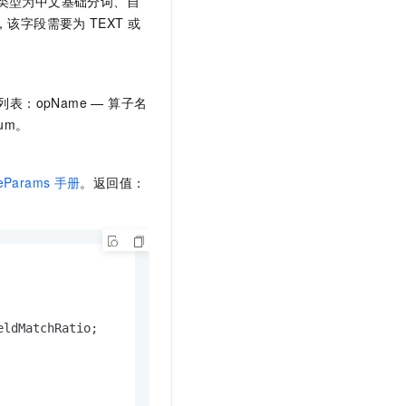
分词类型为中文基础分词、自
t.diy 一步搞定创意建站
构建大模型应用的安全防护体系
名，该字段需要为
TEXT
或
通过自然语言交互简化开发流程,全栈开发支持
通过阿里云安全产品对 AI 应用进行安全防护
表：opName — 算子名
um。
eParams
手册
。返回值：
ldMatchRatio;
