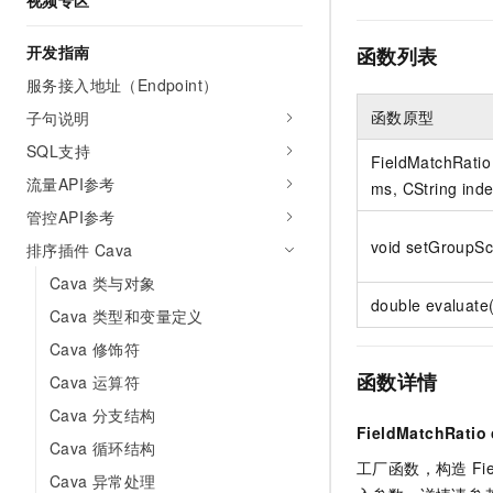
视频专区
AI 产品 免费试用
网络
安全
云开发大赛
Tableau 订阅
1亿+ 大模型 tokens 和 
开发指南
函数列表
可观测
入门学习赛
中间件
AI空中课堂在线直播课
服务接入地址（Endpoint）
140+云产品 免费试用
大模型服务
上云与迁云
产品新客免费试用，最长1
数据库
函数原型
子句说明
生态解决方案
千问AI平台-Token Plan
SQL支持
企业出海
大模型ACA认证体验
大数据计算
FieldMatchRatio
助力企业全员 AI 认知与能
行业生态解决方案
流量API参考
ms, CString ind
政企业务
媒体服务
千问AI平台-模型体验
管控API参考
开发者生态解决方案
在线体验全尺寸、多种模态
void setGroupS
企业服务与云通信
排序插件 Cava
AI 开发和 AI 应用解决
Happy 系列大模型
Cava 类与对象
域名与网站
double evaluat
Cava 类型和变量定义
终端用户计算
Cava 修饰符
函数详情
Cava 运算符
Serverless
大模型解决方案
Cava 分支结构
开发工具
FieldMatchRatio 
快速部署 Dify，高效搭建 
Cava 循环结构
工厂函数，构造
Fi
迁移与运维管理
Cava 异常处理