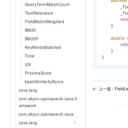
boolean
QueryTermMatchCount
        _fi
TextRelevance
        _fi
ret
FieldMatchWeighted
    }

BM25
BM25F
double
ret
KeyWordsMatched
    }

Time
}
Util
ProximaScore
basicSimilarityScore
上一篇：
FieldL
cava.lang
com.aliyun.opensearch.cava.fr
amework
com.aliyun.opensearch.cava
cava.lang