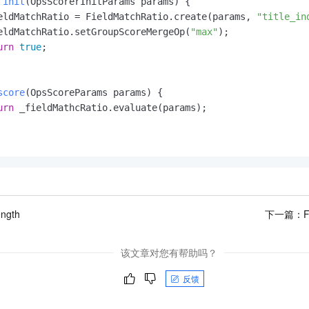
init
(OpsScorerInitParams params)
 {

eldMatchRatio = FieldMatchRatio.create(params, 
"title_in
eldMatchRatio.setGroupScoreMergeOp(
"max"
);

urn
true
;

score
(OpsScoreParams params)
 {

urn
 _fieldMathcRatio.evaluate(params);

ength
下一篇：
F
该文章对您有帮助吗？
反馈