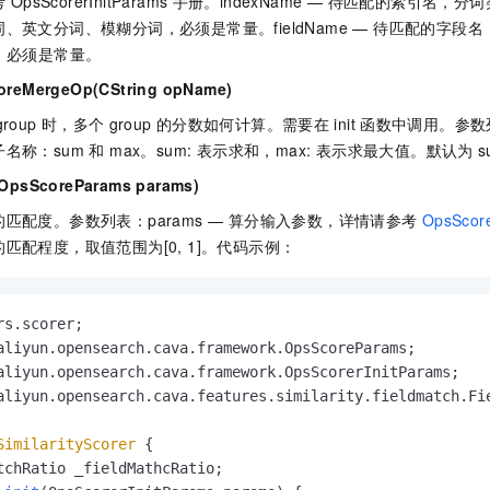
考
OpsScorerInitParams
手册。indexName — 待匹配的索引名，
一个 AI 助手
即刻拥有 DeepSeek-R1 满血版
超强辅助，Bol
、英文分词、模糊分词，必须是常量。fieldName — 待匹配的字段
在企业官网、通讯软件中为客户提供 AI 客服
多种方案随心选，轻松解锁专属 DeepSeek
T，必须是常量。
oreMergeOp(CString opName)
group
时，多个
group
的分数如何计算。需要在
init
函数中调用。参数列
称：sum 和 max。sum: 表示求和，max: 表示求最大值。默认为
s
(OpsScoreParams params)
匹配度。参数列表：params — 算分输入参数，详情请参考
OpsScor
匹配程度，取值范围为[0, 1]。代码示例：
aliyun.opensearch.cava.features.similarity.fieldmatch.Fie
SimilarityScorer
 {

tchRatio _fieldMathcRatio;
