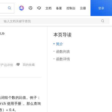
文档
备案
控制台
注册
登录
输入文档关键字查找
验
作计划
器
AI 活动
专业服务
服务伙伴合作计划
开发者社区
加入我们
服务平台百炼
阿里云 OPC 创新助力计划
Lib
本页导读
（1）
一站式生成采购清单，支持单品或批量购买
S
S产品伙伴计划（繁花）
峰会
造的大模型服务与应用开发平台
Qwen Audio：打造专属 AI 语音助手
轻量应用服务器
一句话生成原生可编辑精美 PPT 文稿
AI 生产力先锋
Al MaaS 服务伙伴赋能合作
域名
博文
Careers
NEW
至高可申请百万元
简介
性可伸缩的云计算服务
开启高性价比 AI 编程新体验
Qwen-Audio-3.0-Realtime 端到端实时语音角色扮演
输入一句话想法, 轻松生成专业的 PPT
先锋实践拓展 AI 生产力的边界
快速构建应用程序和网站，即刻迈出上云第一步
Token 补贴，五大权
计划
海大会
伙伴信用分合作计划
商标
问答
社会招聘
函数列表
益加速 OPC 成功
S
eek-V4-Pro
数字证书管理服务（原SSL证书）
一键部署幻兽帕鲁游戏服务器
飞天发布时刻
HOT
划
备案
电子书
校园招聘
函数详情
pSeek-V4-Pro
视频创作，一键激活电商全链路生产力
全托管，含MySQL、PostgreSQL、SQL Server、MariaDB多引擎
实现全站HTTPS，呈现可信的WEB访问
一键购买专属联机服务器，轻松开启游戏
所见，即是所愿
更多支持
我的收藏
产品详情
划
公司注册
镜像站
视频生成
语音识别与合成
专属 QwenPaw
短信服务
漫剧工坊：一站式动画创作平台
AI 实训营
HOT
合作伙伴培训与认证
划
上云迁移
的智能体编程平台
站生成，高效打造优质广告素材
从聊天伙伴进化为能主动干活的本地数字员工
快速生产连贯的高质量长漫剧
从基础到进阶，Agent 创客手把手教你
国内短信简单易用，安全可靠，秒级触达，全球覆盖200+国家和地区。
e-1.1-T2V
Qwen3-TTS-Flash
lScope
我要反馈
查询合作伙伴
畅细腻的高质量视频
离线语音合成大模型，多语言方言自适应，低延迟高稳定
n Alibaba Cloud ISV 合作
代维服务
olarDB
建企业门户网站
大数据开发治理平台 DataWorks
10 分钟搭建微信、支付宝小程序
创新加速
ope
登录合作伙伴管理后台
我要建议
站，无忧落地极速上线
以可视化方式快速构建移动和 PC 门户网站
100%兼容MySQL、PostgreSQL，兼容Oracle，支持集中和分布式
高效部署网站，快速应用到小程序
Data Agent 驱动的一站式 Data+AI 开发治理平台
e-1.1-I2V
Cosyvoice-V3-Flash
安全
总词组个数的比值。例子：
畅自然，细节丰富
高表现力语音合成大模型，语音克隆听感自然
我要投诉
上云场景组合购
伴
。那么查询
rch
使用手册
边界网络安全防护产品
漫剧创作，剧本、分镜、视频高效生成
覆盖90%+业务场景，专享组合折扣价
2V
VPN
Fun-ASR
）= 0.4。