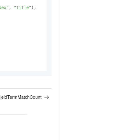
dex"
, 
"title"
);

ieldTermMatchCount