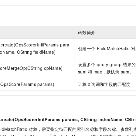
服务生态伙伴
视觉 Coding、空间感知、多模态思考等全面升级
1M上下文，专为长程任务能力而生
云工开物
企业应用
Night Plan 支持 Qwen 3.8-Max
AI 办公
NEW
Red Hat
30+ 款产品免费体验
夜间 5 折，Qwen/Meoo/TokenPlan 客户专享
AI智能应用
科研合作
ERP
堂（旗舰版）
SUSE
智能客服
AI 应用构建
大模型原生
CRM
2个月
自动承接线索
函数简介
建站小程序
Qoder
大模型服务平台百炼-应用模版
OA 办公系统
HOT
NEW
 create(OpsScorerInitParams para
面向真实软件
个人版上线、团队版降价；千问3.8-Max首发发尝鲜
丰富多元化的应用模版和解决方案
创建一个
FieldMatchRatio
对
力提升
财税管理
模板建站
exName, CString fieldName)
万有无界
大模型服务平台百炼-智能体
400电话
定制建站
设置多个
query group
结果的
的模型效果
灵活可视化地构建企业级 Agent
coreMergeOp(CString opName)
sum
和
max，默认为
sum。
方案
广告营销
模板小程序
秒悟
人工智能平台 PAI
定制小程序
云端极速 AI 
新一代 AI 视频生成模型，深度适配广告营销等场景
AI Native 的算法工程平台，一站式完成建模、训练、推理服务部署
e(OpsScoreParams params)
计算查询词和字段的匹配度
APP 开发
建站系统
create(OpsScorerInitParams params, CString indexName, CStr
AI 应用
10分钟微调：让0.6B模型媲美235B模型
多模态数据信
依托云原生高可用架构,实现Dify私有化部署
用1%尺寸在特定领域达到大模型90%以上效果
eldMatchRatio
对象，需要指定待匹配的索引名称和字段名称。参数列表：p