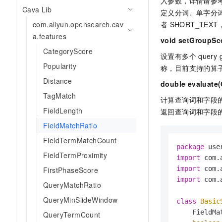
入参数，详情请参
10 分钟在聊天系统中增加
Cava Lib
专有云
定义分词、单字分词
com.aliyun.opensearch.cav
者
SHORT_TEX
a.features
void setGroupSc
CategoryScore
设置有多个
query 
Popularity
称，目前支持的算子名
Distance
double evaluate
TagMatch
计算查询词和字段的
FieldLength
返回查询词和字段的
FieldMatchRatio
FieldTermMatchCount
package
FieldTermProximity
import
import
FirstPhaseScore
import
 com.
QueryMatchRatio
QueryMinSlideWindow
class
Basic
    FieldMa
QueryTermCount