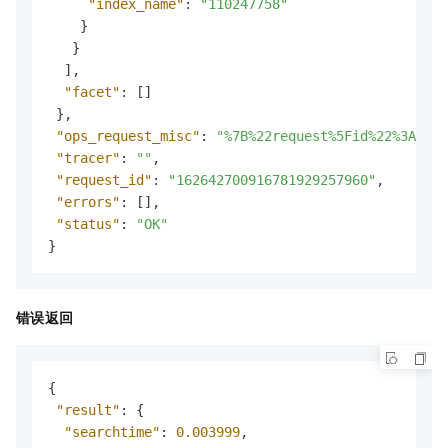
"index_name"
:
"110247758"
}
}
]
,
"facet"
:
[
]
}
,
"ops_request_misc"
:
"%7B%22request%5Fid%22%3A%22
"tracer"
:
""
,
"request_id"
:
"162642700916781929257960"
,
"errors"
:
[
]
,
"status"
:
"OK"
}
错误返回
{
"result"
:
{
"searchtime"
:
0.003999
,