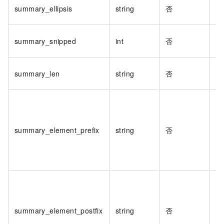
summary_ellipsis
string
否
summary_snipped
int
否
summary_len
string
否
summary_element_prefix
string
否
summary_element_postfix
string
否