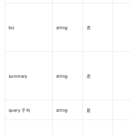
biz
string
否
summary
string
否
query
子句
string
是