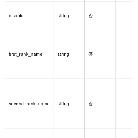
disable
string
否
first_rank_name
string
否
second_rank_name
string
否