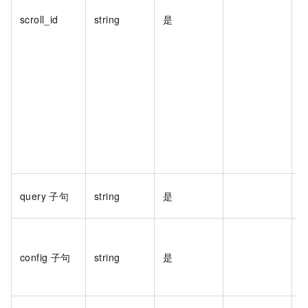
scroll_id
string
是
query
子句
string
是
config
子句
string
是