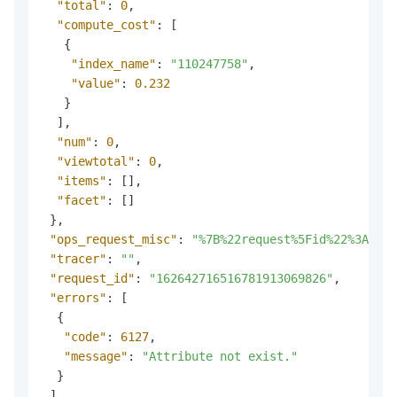
"total"
:
0
,
"compute_cost"
:
[
{
"index_name"
:
"110247758"
,
"value"
:
0.232
}
]
,
"num"
:
0
,
"viewtotal"
:
0
,
"items"
:
[
]
,
"facet"
:
[
]
}
,
"ops_request_misc"
:
"%7B%22request%5Fid%22%3A%22
"tracer"
:
""
,
"request_id"
:
"162642716516781913069826"
,
"errors"
:
[
{
"code"
:
6127
,
"message"
:
"Attribute not exist."
}
]
,