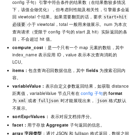
config
子句）引擎中符合条件的结果数（在结果数较多情况
下，该值会做优化），但考虑到性能及相关性，引擎最多会返
回
viewtotal
个结果。如果需要翻页的话，要求
start+hit
小于
viewtotal，total
一般用来做展示。num
为本次
必须要
查询请求（受限于
config
子句的
start
及
hit）实际返回的条
目，不会超过
hit
值。
compute_cost
：是一个只有一个
map
元素的数组，其中
index_name
表示应用
ID，value
表示本次查询消耗的
LCU。
items：
包含查询召回数据信息，其中
fields
为搜索召回内
容。
variableValue：
表示自定义参数返回结果，如获取
distance
距离值，variableValue 节点只有在
config
子句
的
format
为
或者
时才能展现出来，
格式默认
xml
fulljson
json
不展示。
sortExprValues：
表示对应文档排序分。
facet：
用于存放
Aggregate
子句返回的信息。
array
字段类型
：通过
JSON
和
fulljson
格式返回，数据之间