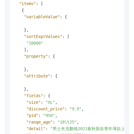
"items"
:
[
{
"variableValue"
:
{
}
,
"sortExprValues"
:
[
"10000"
]
,
"property"
:
{
}
,
"attribute"
:
{
}
,
"fields"
:
{
"size"
:
"XL"
,
"discount_price"
:
"9.9"
,
"pid"
:
"950"
,
"range_age"
:
"18\t25"
,
"detail"
:
"男士夹克翻领2021春秋新款青年薄款上衣休