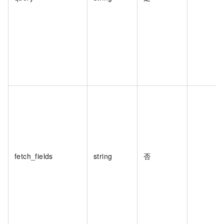
fetch_fields
string
否