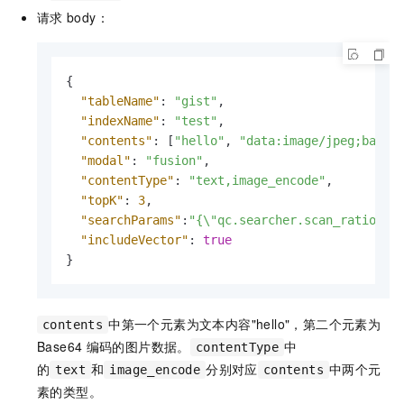
请求
body：
{
"tableName"
:
"gist"
,
"indexName"
:
"test"
,
"contents"
:
[
"hello"
,
"data:image/jpeg;base6
"modal"
:
"fusion"
,
"contentType"
:
"text,image_encode"
,
"topK"
:
3
,
"searchParams"
:
"{\"qc.searcher.scan_ratio\":
"includeVector"
:
true
}
中第一个元素为文本内容"hello"，第二个元素为
contents
Base64
编码的图片数据。
中
contentType
的
和
分别对应
中两个元
text
image_encode
contents
素的类型。