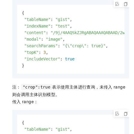
{

"tableName"
: 
"gist"
,

"indexName"
: 
"test"
,

"content"
: 
"/9j/4AAQSkZJRgABAQAAAQABAAD/2wBDA
"modal"
: 
"image"
,

"searchParams"
: 
"{\"crop\": true}"
,

"topK"
: 
3
,

"includeVector"
: 
true
}
注：
表示使用主体进行查询，未传入
range
"crop":true
则会调用主体识别模型。
传入
range：
{

"tableName"
: 
"gist"
,
