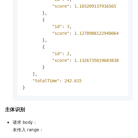
"score"
:
1.103209137916565
}
,
{
"id"
:
3
,
"score"
:
1.1278988122940064
}
,
{
"id"
:
2
,
"score"
:
1.1326735019683838
}
]
,
"totalTime"
:
242.615
}
主体识别
请求
body：
未传入
range：