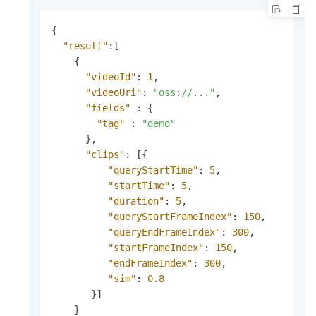
{
"result"
:
[
{
"videoId"
:
1
,
"videoUri"
:
"oss://..."
,
"fields"
:
{
"tag"
:
"demo"
}
,
"clips"
:
[
{
"queryStartTime"
:
5
,
"startTime"
:
5
,
"duration"
:
5
,
"queryStartFrameIndex"
:
150
,
"queryEndFrameIndex"
:
300
,
"startFrameIndex"
:
150
,
"endFrameIndex"
:
300
,
"sim"
:
0.8
}
]
}