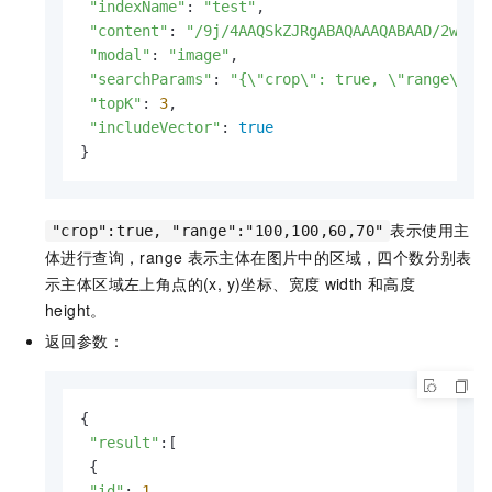
"indexName"
: 
"test"
,

"content"
: 
"/9j/4AAQSkZJRgABAQAAAQABAAD/2wBDA
"modal"
: 
"image"
,

"searchParams"
: 
"{\"crop\": true, \"range\": 
"topK"
: 
3
,

"includeVector"
: 
true
}
表示使用主
"crop":true, "range":"100,100,60,70"
体进行查询，range
表示主体在图片中的区域，四个数分别表
示主体区域左上角点的(x, y)坐标、宽度
width
和高度
height。
返回参数：
{

"result"
:[

 {

"id"
: 
1
,
