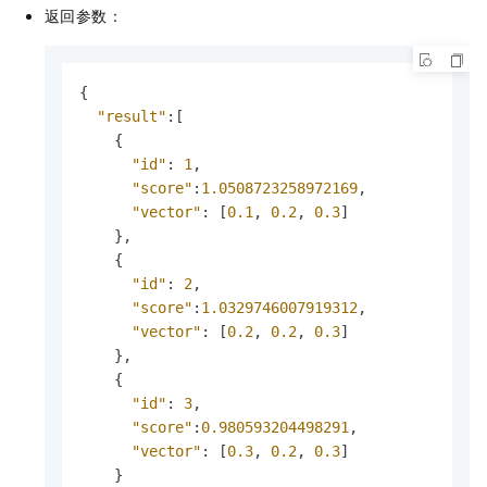
返回参数：
{
"result"
:
[
{
"id"
:
1
,
"score"
:
1.0508723258972169
,
"vector"
:
[
0.1
,
0.2
,
0.3
]
}
,
{
"id"
:
2
,
"score"
:
1.0329746007919312
,
"vector"
:
[
0.2
,
0.2
,
0.3
]
}
,
{
"id"
:
3
,
"score"
:
0.980593204498291
,
"vector"
:
[
0.3
,
0.2
,
0.3
]
}