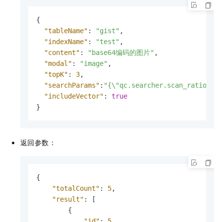
{
"tableName"
:
"gist"
,
"indexName"
:
"test"
,
"content"
:
"base64编码的图片"
,
"modal"
:
"image"
,
"topK"
:
3
,
"searchParams"
:
"{\"qc.searcher.scan_ratio\":
"includeVector"
:
true
}
返回参数：
{
"totalCount"
:
5
,
"result"
:
[
{
"id"
:
5
,