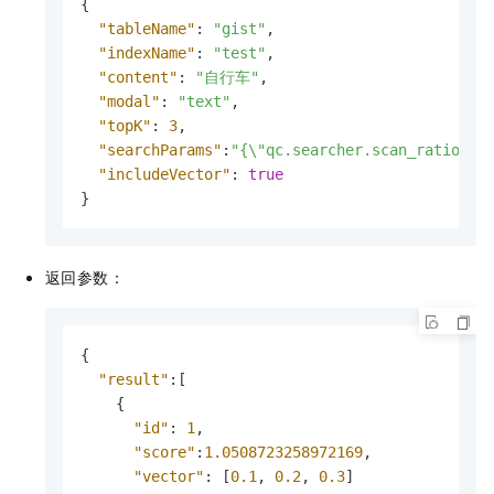
{
"tableName"
:
"gist"
,
"indexName"
:
"test"
,
"content"
:
"自行车"
,
"modal"
:
"text"
,
"topK"
:
3
,
"searchParams"
:
"{\"qc.searcher.scan_ratio\":
"includeVector"
:
true
}
返回参数：
{
"result"
:
[
{
"id"
:
1
,
"score"
:
1.0508723258972169
,
"vector"
:
[
0.1
,
0.2
,
0.3
]