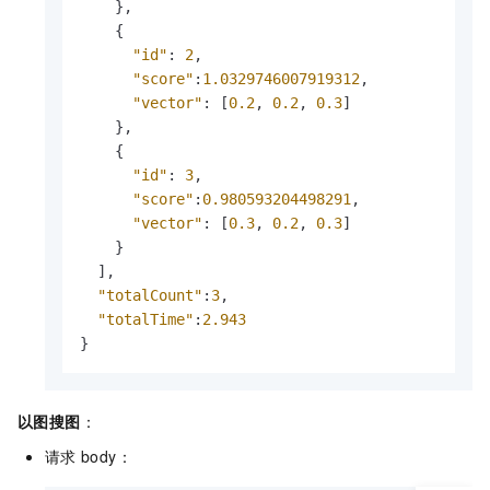
}
,
{
"id"
:
2
,
"score"
:
1.0329746007919312
,
"vector"
:
[
0.2
,
0.2
,
0.3
]
}
,
{
"id"
:
3
,
"score"
:
0.980593204498291
,
"vector"
:
[
0.3
,
0.2
,
0.3
]
}
]
,
"totalCount"
:
3
,
"totalTime"
:
2.943
}
以图搜图
：
请求
body：