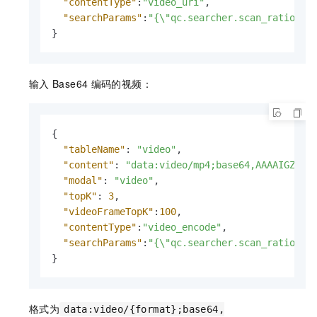
"contentType"
:
"video_uri"
,
"searchParams"
:
"{\"qc.searcher.scan_ratio\":
}
输入
Base64
编码的视频：
{
"tableName"
:
"video"
,
"content"
:
"data:video/mp4;base64,AAAAIGZ0eX
"modal"
:
"video"
,
"topK"
:
3
,
"videoFrameTopK"
:
100
,
"contentType"
:
"video_encode"
,
"searchParams"
:
"{\"qc.searcher.scan_ratio\":
}
格式为
data:video/{format};base64,