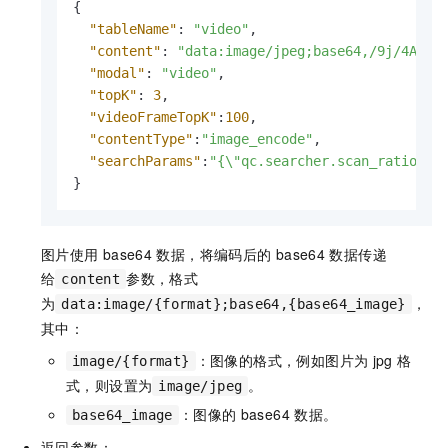
{
"tableName"
:
"video"
,
"content"
:
"data:image/jpeg;base64,/9j/4AAQS
"modal"
:
"video"
,
"topK"
:
3
,
"videoFrameTopK"
:
100
,
"contentType"
:
"image_encode"
,
"searchParams"
:
"{\"qc.searcher.scan_ratio\":
}
图片使用
base64
数据，将编码后的
base64
数据传递
给
参数，格式
content
为
，
data:image/{format};base64,{base64_image}
其中：
：图像的格式，例如图片为
jpg
格
image/{format}
式，则设置为
。
image/jpeg
：图像的
base64
数据。
base64_image
返回参数：