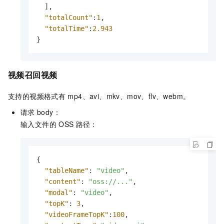
]
,
"totalCount"
:
1
,
"totalTime"
:
2.943
}
视频召回视频
支持的视频格式有
mp4、avi、mkv、mov、flv、webm。
请求
body：
输入文件的
OSS
路径：
{
"tableName"
:
"video"
,
"content"
:
"oss://..."
,
"modal"
:
"video"
,
"topK"
:
3
,
"videoFrameTopK"
:
100
,