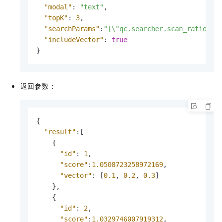
"modal"
:
"text"
,
"topK"
:
3
,
"searchParams"
:
"{\"qc.searcher.scan_ratio\":
"includeVector"
:
true
}
返回参数：
{
"result"
:
[
{
"id"
:
1
,
"score"
:
1.0508723258972169
,
"vector"
:
[
0.1
,
0.2
,
0.3
]
}
,
{
"id"
:
2
,
"score"
:
1.0329746007919312
,