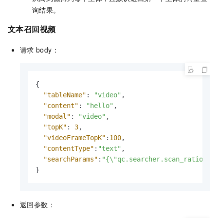
询结果。
文本召回视频
请求
body：
{
"tableName"
:
"video"
,
"content"
:
"hello"
,
"modal"
:
"video"
,
"topK"
:
3
,
"videoFrameTopK"
:
100
,
"contentType"
:
"text"
,
"searchParams"
:
"{\"qc.searcher.scan_ratio\":
}
返回参数：