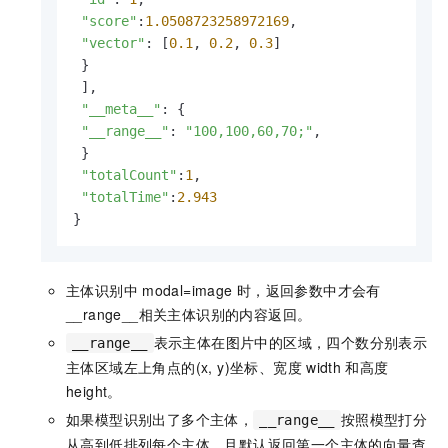
"score"
:
1.0508723258972169
,

"vector"
: [
0.1
, 
0.2
, 
0.3
]

 }

 ],

"__meta__"
: {

"__range__"
: 
"100,100,60,70;"
,

 }

"totalCount"
:
1
,

"totalTime"
:
2.943
}
主体识别中
modal=image
时，返回参数中才会有
__range__相关主体识别的内容返回。
表示主体在图片中的区域，四个数分别表示
__range__
主体区域左上角点的(x, y)坐标、宽度
width
和高度
height。
如果模型识别出了多个主体，
按照模型打分
__range__
从高到低排列每个主体，且默认返回第一个主体的向量查