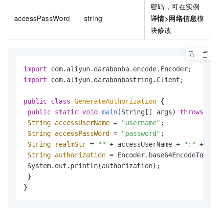
密码，可在实例
accessPassWord
string
详情
>
网络信息
模
块修改
import
import
 com.aliyun.darabonbastring.Client;

public
class
GenerateAuthorization
 {

public
static
void
main
(String[] args)
throws
 Exc
String
accessUserName
=
"username"
;

String
accessPassWord
=
"password"
;

String
realmStr
=
""
 + accessUserName + 
":"
 + acc
String
authorization
=
 Encoder.base64EncodeToStri
 System.out.println(authorization);

 }

}