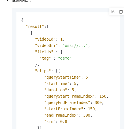
{
"result"
:
[
{
"videoId"
:
1
,
"videoUri"
:
"oss://..."
,
"fields"
:
{
"tag"
:
"demo"
}
,
"clips"
:
[
{
"queryStartTime"
:
5
,
"startTime"
:
5
,
"duration"
:
5
,
"queryStartFrameIndex"
:
150
,
"queryEndFrameIndex"
:
300
,
"startFrameIndex"
:
150
,
"endFrameIndex"
:
300
,
"sim"
:
0.8
}
]