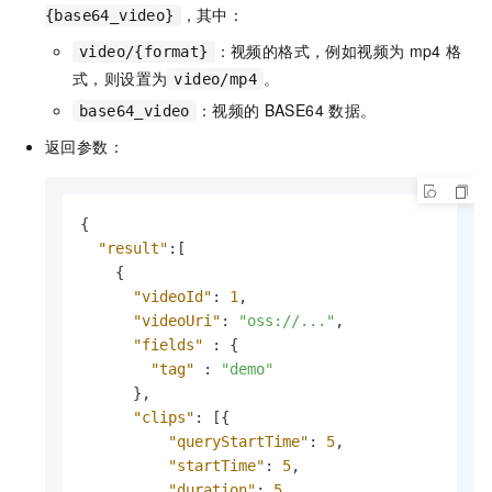
，其中：
{base64_video}
：视频的格式，例如视频为
mp4
格
video/{format}
式，则设置为
。
video/mp4
：视频的
BASE64
数据。
base64_video
返回参数：
{
"result"
:
[
{
"videoId"
:
1
,
"videoUri"
:
"oss://..."
,
"fields"
:
{
"tag"
:
"demo"
}
,
"clips"
:
[
{
"queryStartTime"
:
5
,
"startTime"
:
5
,
"duration"
:
5
,