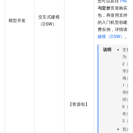
您可以前往
PAI
官
与定价
页签购买
D
包，再使用支持资
交互式建模
模型开发
的入门机型创建
D
（DSW）
费实例，详情请参
建模（DSW）
。
说明
支持
为：
2（
华东
海）
1（
华南
圳）
【资源包】
6（
布）
3（
首次