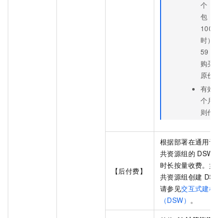
个
D
包（
100
时）
59
元
购买
原价
有效
个月
则作
根据部署在通用计
共资源组的
DSW
时长按量收费。如
【后付费】
共资源组创建
DS
请参见
交互式建模
（DSW）
。