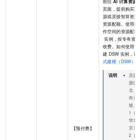
前往
AI
计算资源
页面，提前购买通
源或灵骏智算资源
资源配额。使用已
作空间的资源配额
实例，按专有资
收费。如何使用资
建
DSW
实例，请
式建模（DSW）
说明
灵骏
源仅
北
6
布）
坡、
1（
华北
京）
【预付费】
2（