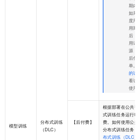
期内
如果
度用
用期
后，
用计
源，
后付
单。
的试
看试
使用
根据部署在公共资
式训练任务运行时
分布式训练
【后付费】
费。如何使用公共
模型训练
（DLC）
分布式训练任务，
布式训练（DLC）