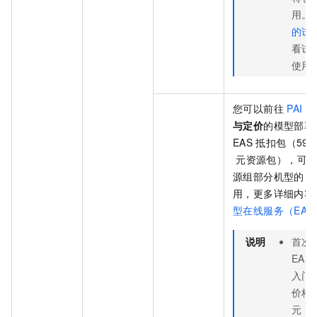
用。
的试
看试
使用
您可以前往
PAI
官
与定价
的模型部署
EAS
抵扣包（59
元资源包），可
源组部分机型的
E
用，更多详细内容
型在线服务（EAS
说明
首次
EAS
入门
价格
元，