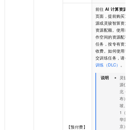
前往
AI
计算资源
页面，提前购买通
源或灵骏智算资源
资源配额。使用已
作空间的资源配额
任务，按专有资源
收费。如何使用资
交训练任务，请参
训练（DLC）
。
说明
灵骏
源仅
北
6
布）
坡、
1（
华北
京）
【预付费】