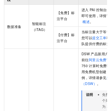
进入
PAI
控制台
i
【免费】标
即可使用，详情请
注平台
概述
。
智能标注
数据准备
（iTAG）
当标注量大于等于
【付费】标
您可以
提交工单
联
注平台
队提供付费的标注
DSW
产品新用户
前往
阿里云免费试
750
计算时免费额
用免费机型创建
D
例，详情请参见
交
（DSW）
。
说明
免费
个周
为
25