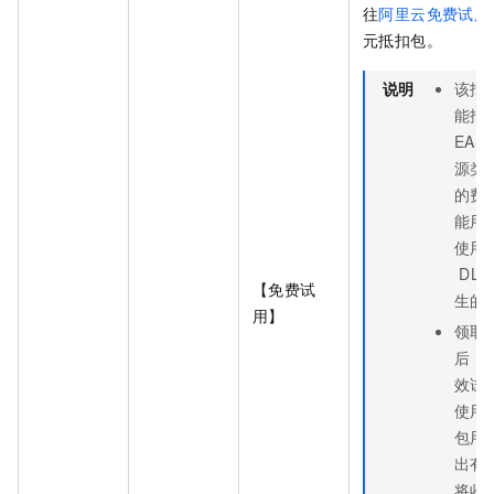
往
阿里云免费试用
元抵扣包。
说明
该抵
能抵
EAS
源类
的费
能用
使用
DLC
【免费试
生的
用】
领取
后，
效试
使用
包用
出有
将收