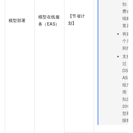
扣
20
费金
【节省计
模型在线服
续购
模型部署
划】
务（EAS）
复原
有效
个月
则作
支持
过
DSW/
AS
组产
用，
扣总
200
型和
限制