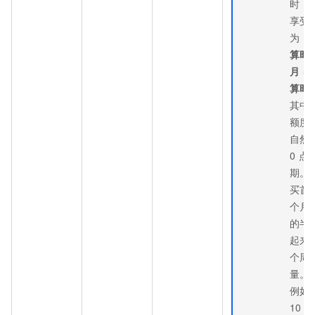
时，
享受
为：
算时 
月 = 
算时
其中
额度
自然
0
点
期。
买首
个月
的半
起来
个周
量。
例如
10
日