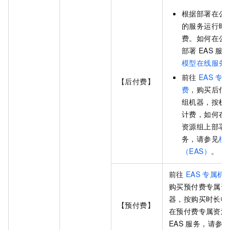
根据部署在公
的服务运行时
费。如何在公
部署
EAS
服
模型在线服务（
前往
EAS
专
【后付费】
费
，购买后付
组机器，按机
计费，如何在
资源组上部署
务，请参见
模
（EAS）
。
前往
EAS
专属机
购买预付费专属资
器，按购买时长收
【预付费】
在预付费专属资源
EAS
服务，请参见