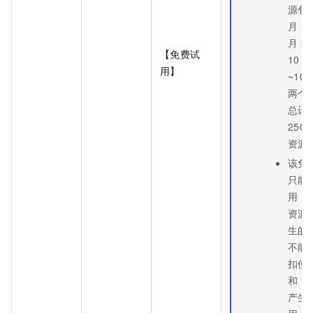
源包
月
10
月
31
【免费试
10
月
用】
~10
两个
总计
250
资源
该免
只能
用
D
资源
生的
不能
扣使
和
E
产生