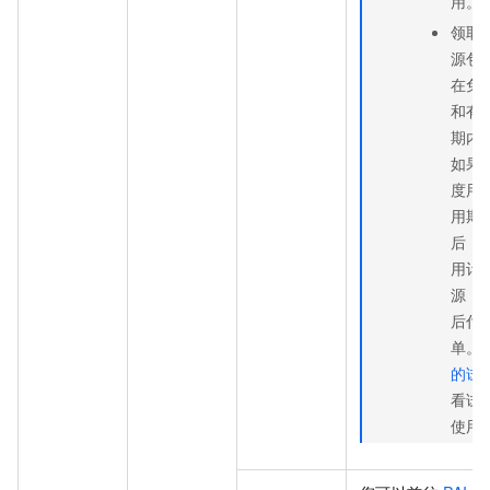
用。
领取
源包
在免
和有
期内
如果
度用
用期
后，
用计
源，
后付
单。
的试
看试
使用