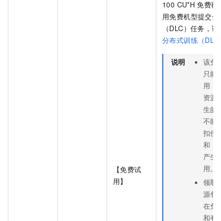
100 CU*H
免费额
用免费机型提交分
（DLC）任务，
分布式训练（DLC
说明
该免
只能
用
D
资源
生的
不能
扣使
和
E
产生
用。
【免费试
用】
领取
源包
在免
和有