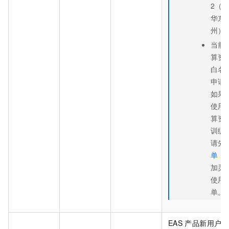
2（
华东
州）
当前
算资
白名
申请
如果
使用
算资
训练
请先
单
，
加灵
使用
单。
EAS
产品新用户专