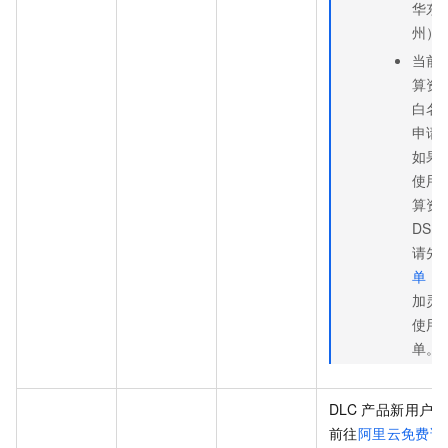
华东
州）
当前
算资
白名
申请
如果
使用
算资
DSW
请先
单
，
加灵
使用
单。
DLC
产品新用户专
前往
阿里云免费试