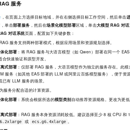
服务生态伙伴
RAG
服务
视觉 Coding、空间感知、多模态思考等全面升级
1M上下文，专为长程任务能力而生
云工开物
企业应用
Night Plan 支持 Qwen 3.8-Max
AI 办公
NEW
Red Hat
30+ 款产品免费体验
夜间 5 折，Qwen/Meoo/TokenPlan 客户专享
AI智能应用
科研合作
ERP
台
，在页面上方选择目标地域，并在右侧选择目标工作空间，然后单击
堂（旗舰版）
SUSE
智能客服
AI 应用构建
大模型原生
签，单击
部署服务
，然后在
场景化模型部署
区域，单击
大模型
RAG
对话
CRM
2个月
自动承接线索
RAG
对话系统
页面，配置如下关键参数：
建站小程序
Qoder
大模型服务平台百炼-应用模版
OA 办公系统
HOT
NEW
RAG
服务支持两种部署模式，根据应用场景和资源规划选择。
面向真实软件
个人版上线、团队版降价；千问3.8-Max首发发尝鲜
丰富多元化的应用模版和解决方案
力提升
财税管理
模板建站
一体化部署
：将
RAG
服务与大语言模型（如
Qwen）部署在同一个
EAS
万有无界
大模型服务平台百炼-智能体
400电话
定制建站
适合快速验证和原型开发。
的模型效果
灵活可视化地构建企业级 Agent
分离式部署
：仅部署
RAG
服务，大语言模型作为独立的服务存在。此模
方案
广告营销
模板小程序
秒悟
人工智能平台 PAI
LM
服务（如其他
EAS
部署的
LLM
或阿里云百炼模型服务），便于资
定制小程序
云端极速 AI 
新一代 AI 视频生成模型，深度适配广告营销等场景
AI Native 的算法工程平台，一站式完成建模、训练、推理服务部署
或已有
LLM
服务的场景。
APP 开发
为服务分配合适的计算资源。
一体化部署
：系统会根据所选的
模型类别
自动推荐资源规格。更改为更低
建站系统
分离式部署
：RAG
服务本身资源消耗较低。建议选择至少
8
核
CPU
和
AI 应用
10分钟微调：让0.6B模型媲美235B模型
多模态数据信
或
。
依托云原生高可用架构,实现Dify私有化部署
用1%尺寸在特定领域达到大模型90%以上效果
6.2xlarge
ecs.g6.4xlarge