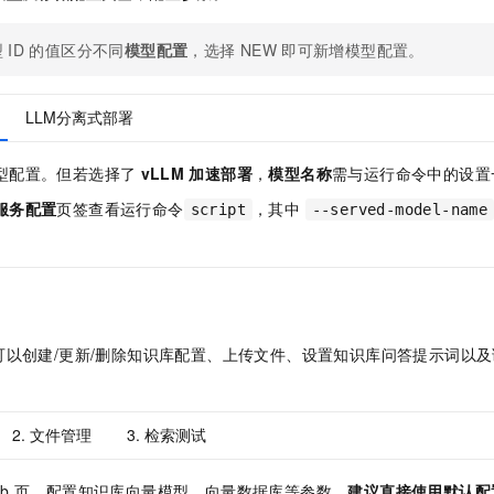
型
ID
的值区分不同
模型配置
，选择
NEW
即可新增模型配置。
LLM分离式部署
型配置。但若选择了
vLLM
加速部署
，
模型名称
需与运行命令中的设置
服务配置
页签查看运行命令
，其中
script
--served-model-name
可以创建/更新/删除知识库配置、上传文件、设置知识库问答提示词以
2. 文件管理
3. 检索测试
ab
页，配置知识库向量模型、向量数据库等参数，
建议直接使用默认配