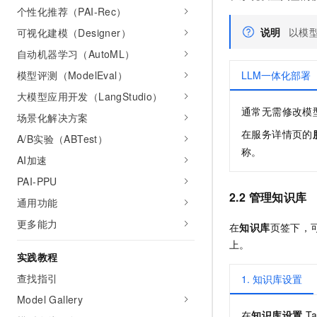
个性化推荐（PAI-Rec）
说明
以模
可视化建模（Designer）
自动机器学习（AutoML）
LLM一体化部署
模型评测（ModelEval）
大模型应用开发（LangStudio）
通常无需修改模
场景化解决方案
在服务详情页的
A/B实验（ABTest）
称。
AI加速
PAI-PPU
2.2 管理知识库
通用功能
更多能力
在
知识库
页签下，
上。
实践教程
查找指引
1. 知识库设置
Model Gallery
在
知识库设置
T