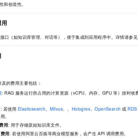
性和创造性。
调用
接口（如知识库管理、对话等），便于集成到应用程序中。详情请参见
明
涉及的费用主要包括：
用
: RAG
服务运行所占用的计算资源（vCPU、内存、GPU
等）按时收
用
: 若使用
Elasticsearch
、
Milvus
、
、
Hologres
、
OpenSearch
或
RDS 
费用。
费用
: 用于存储原始知识库文件。
用费用
: 若使用阿里云百炼等商业模型服务，会产生
API
调用费用。