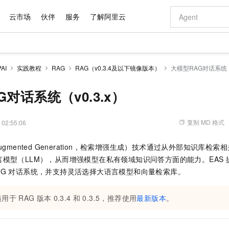
云市场
伙伴
服务
了解阿里云
AI 特惠
数据与 API
成为产品伙伴
企业增值服务
最佳实践
价格计算器
AI 场景体
基础软件
产品伙伴合
阿里云认证
市场活动
配置报价
大模型
AI
实践教程
RAG
RAG（v0.3.4及以下镜像版本）
大模型RAG对话系统（v
自助选配和估算价格
步到位
域名与网站
智启 AI 普惠权益
产品生态集成认证中心
企业支持计划
云上春晚
Qwen Audio：打造专属 AI 语音助手
千问官方 MaaS 平台，为开发者和 Agent 而生，新用户赠送 1 亿 + tokens 额度
云服务器 EC
一句话生成原生
AI Coding
阿里云Maa
2026 阿里云
为企业打
数据集
Windows
大模型认证
模型
NEW
NEW
格式还原
值低价云产品抢先购
提供智能易用的域名与建站服务
至高享 1亿+免费 tokens，加速 Al 应用落地
Qwen-Audio-3.0-Realtime 端到端实时语音角色扮演
安全可靠、弹
输入一句话想法,
智能编程，一键
对话系统（v0.3.x）
产品生态伙伴
专家技术服务
云上奥运之旅
弹性计算合作
阿里云中企出
手机三要素
宝塔 Linux
全部认证
价格优势
开源旗舰模型
对象存储 OSS
即刻拥有 DeepSeek-V4-Pro
阿里云 OPC 创新助力计划
云数据库 RD
一键部署幻兽
AI 电商营销
产品生态伙伴工作台
企业增值服务台
云栖战略参考
云存储合作计
云栖大会
身份实名认证
CentOS
训练营
推动算力普惠，释放技术红利
的大模型服务
最高返9万
真正可用的 1M 上下文,一次完成代码全链路开发
轻松解锁专属 DeepSeek-V4-Pro
至高百万元 Token 补贴，加速一人公司成长
稳定、安全、高性价比、高性能的云存储服务
一键购买专属
从图文生成到
复制 MD 格式
 02:55:06
云上的中国
数据库合作计
活动全景
短信
Docker
图片和
自进化智能体
人工智能平台 PAI
5 分钟轻松部署专属 QwenPaw
Token Plan 模型订阅计划
Qoder
高效搭建 AI
AI 广告创作
企业成长
大模型
NEW
HOT
信息公告
al-Augmented Generation，检索增强生成）技术通过从外部知识
看见新力量
云网络合作计
OCR 文字识别
JAVA
级电脑
越聪明
证享300元代金券
一站式AI开发、训练和推理服务
Qwen3.8-Max 首发尝鲜，限时加量 10 倍，夜间低至2折
从聊天伙伴进化为能主动干活的本地数字员工
面向真实软件
图文、视频一
Kimi-K3
HappyHors
模型（LLM），从而增强模型在私有领域知识问答方面的能力。EAS
NEW
魔搭 Mode
loud
服务实践
官网公告
Kimi 最新旗舰模型，长程编程与推理利器
让文字生成流
金融模力时刻
Salesforce O
版
AG
对话系统，并支持灵活选择大语言模型和向量检索库。
发票查验
全能环境
Qoder CN
Claude Code + GStack 打造工程团队
千问办公，限时限量积分加倍
云原生数据库 P
低代码高效构
AI 建站
NEW
作计划
计划
创新中心
魔搭 ModelSc
健康状态
让AI从“聊天伙伴”进化为能干活的“数字员工”
覆盖公网/内网、递归/权威、移动APP等全场景解析服务
安装技能 GStack，拥有专属 AI 工程团队
你的AI工作搭子，覆盖日常办公高频场景
基于千问大模型等，支持代码智能生成、研发智能问答
0 代码专业建
客户案例
天气预报查询
操作系统
Deepseek-v4-pro
HappyHors
态合作计划
适用于
RAG
版本
0.3.4
和
0.3.5，推荐使用
最新版本
。
态智能体模型
旗舰 MoE 大模型，百万上下文与顶尖推理能力
图生视频，流
Compute
同享
容器服务 Kubernetes 版 ACK
万小智 AI 建站低至 15元/月
云防火墙
AI 短剧/漫剧
快递物流查询
WordPress
成为服务伙
高校合作
式云数据仓库
点，立即开启云上创新
提供一站式管理容器应用的 K8s 服务
送.CN域名，送备案服务码
云原生的云上
AI助力短剧
GLM-5.2
Wan2.7-T
Ubuntu