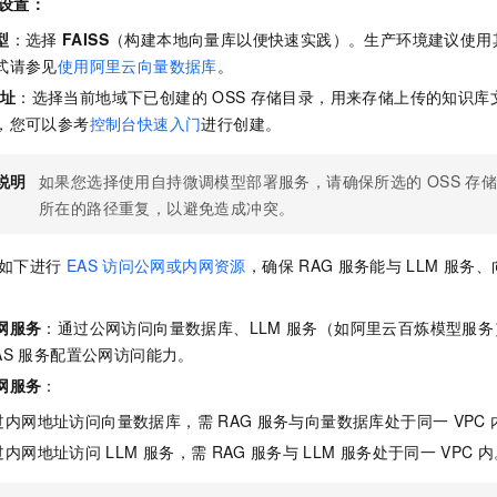
设置：
一个 AI 助手
即刻拥有 DeepSeek-R1 满血版
超强辅助，Bol
在企业官网、通讯软件中为客户提供 AI 客服
多种方案随心选，轻松解锁专属 DeepSeek
型
：选择
FAISS
（构建本地向量库以便快速实践）。生产环境建议使用
式请参见
使用阿里云向量数据库
。
址
：选择当前地域下已创建的
OSS
存储目录，用来存储上传的知识库
，您可以参考
控制台快速入门
进行创建。
说明
如果您选择使用自持微调模型部署服务，请确保所选的
OSS
存储
所在的路径重复，以避免造成冲突。
如下进行
EAS
访问公网或内网资源
，确保
RAG
服务能与
LLM
服务、
网服务
：通过公网访问向量数据库、LLM
服务（如阿里云百炼模型服务
AS
服务配置公网访问能力。
网服务
：
过内网地址访问向量数据库，需
RAG
服务与向量数据库处于同一
VPC
过内网地址访问
LLM
服务，需
RAG
服务与
LLM
服务处于同一
VPC
内