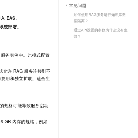
文戏情感细腻自然，动作戏激烈拳拳到肉，实现更强表演能力
支持中英文自由切换，具备更强的噪声鲁棒性
云聚AI 严选权益
常见问题
SSL 证书
，一键激活高效办公新体验
精选AI产品，从模型到应用全链提效
如何使用RAG服务进行知识库数
堡垒机
进入
EAS
。
据隔离？
AI 用量加速计划
应用
系统部署
。
防火墙
通过API设置的参数为什么没有生
、识别商机，让客服更高效、服务更出色。
新老同享，达量后返
效？
千问办公
主机安全
NEW
的智能体编程平台
一站式AI生产力平台
服务实例中。此模式配置
AI 应用及服务市场
伶鹊
企业级人与Agent协作平台，接入和调度多个数字员工
智能客服平台，对话机器人、对话分析、智能外呼
AI 应用
式允许
RAG
服务连接到不
大模型服务平台百炼 - 全妙
源复用和独立扩展。适合生
大模型
应用创作平台
多模态内容创作工具，已接入 DeepSeek
自然语言处理
数据标注
的规格可能导致服务启动
机器学习
16 GB
内存的规格，例如
息提取
与 AI 智能体进行实时音视频通话
从文本、图片、视频中提取结构化的属性信息
构建支持视频理解的 AI 音视频实时通话应用