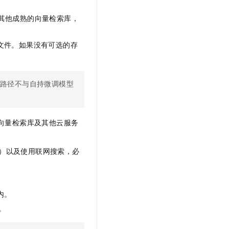
t.diy 一步搞定创意建站
构建大模型应用的安全防护体系
通过自然语言交互简化开发流程,全栈开发支持
通过阿里云安全产品对 AI 应用进行安全防护
其他成熟的向量检索库，
文件。如果没有可选的存
路径不与自持微调模型
向量检索库及其他云服务
）以及使用联网搜索，必
内。
。