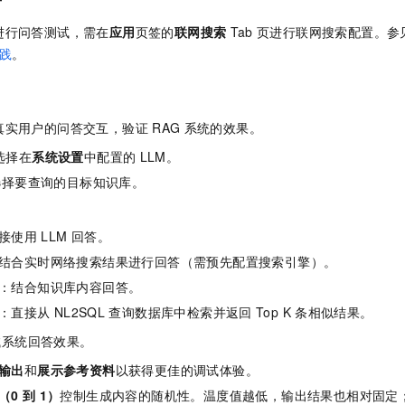
进行问答测试，需在
应用
页签的
联网搜索
Tab
页进行联网搜索配置。参
践
。
真实用户的问答交互，验证
RAG
系统的效果。
选择在
系统设置
中配置的
LLM。
选择要查询的目标知识库。
接使用
LLM
回答。
结合实时网络搜索结果进行回答（需预先配置搜索引擎）。
：结合知识库内容回答。
：直接从
NL2SQL
查询数据库中检索并返回
Top K
条相似结果。
试系统回答效果。
输出
和
展示参考资料
以获得更佳的调试体验。
（0
到
1）
控制生成内容的随机性。温度值越低，输出结果也相对固定