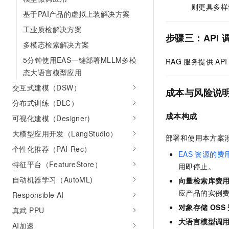
则更具多样
基于PAI产品的虚拟上装解决方案
工业质检解决方案
步骤
三
：API
多模态检索解决方案
5分钟使用EAS一键部署MLLM多模
RAG
服务提供
API
态大语言模型应用
交互式建模（DSW）
成本与风险说
分布式训练（DLC）
成本构成
可视化建模（Designer)
大模型应用开发（LangStudio）
部署和使用本方案
个性化推荐（PAI-Rec）
EAS
资源的费
特征平台（FeatureStore）
用即停止。
自动机器学习（AutoML)
向量检索库费
应产品的实例
Responsible AI
对象存储
OSS
真武 PPU
大语言模型调
AI加速