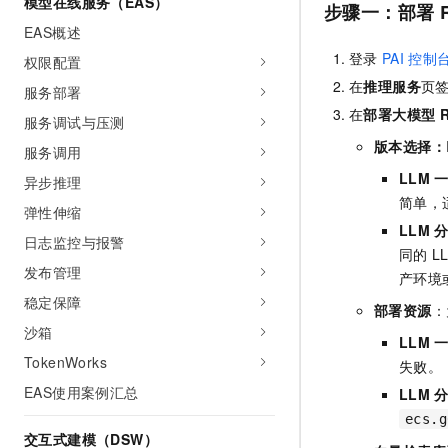
模型在线服务（EAS）
步骤一：部署
AI 产品 免费试用
网络
安全
云开发大赛
Tableau 订阅
EAS概述
1亿+ 大模型 tokens 和 
可观测
入门学习赛
登录
PAI
控制
权限配置
中间件
AI空中课堂在线直播课
140+云产品 免费试用
大模型服务
在
推理服务
页
服务部署
上云与迁云
产品新客免费试用，最长1
数据库
在
部署大模型
生态解决方案
服务调试与压测
千问AI平台-Token Plan
企业出海
大模型ACA认证体验
大数据计算
版本选择
：
服务调用
助力企业全员 AI 认知与能
行业生态解决方案
LLM
政企业务
异步推理
媒体服务
千问AI平台-模型体验
开发者生态解决方案
简单，
弹性伸缩
在线体验全尺寸、多种模态
企业服务与云通信
LLM
AI 开发和 AI 应用解决
日志监控与报警
Happy 系列大模型
同的
L
域名与网站
发布管理
产环境
稳定保障
终端用户计算
部署资源
：
沙箱
LLM
Serverless
大模型解决方案
TokenWorks
失败。
开发工具
EAS使用案例汇总
LLM
快速部署 Dify，高效搭建 
ecs.g
迁移与运维管理
交互式建模（DSW）