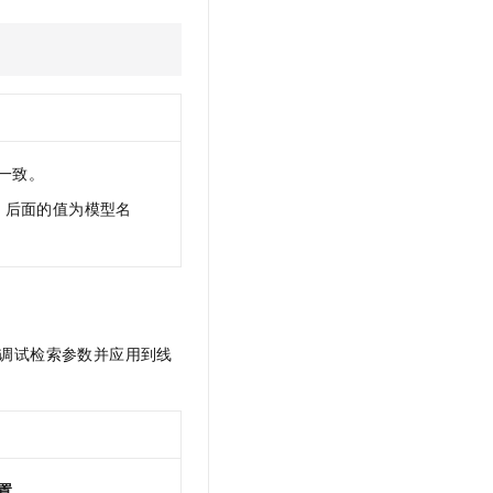
一致。
后面的值为模型名
及调试检索参数并应用到线
置
。