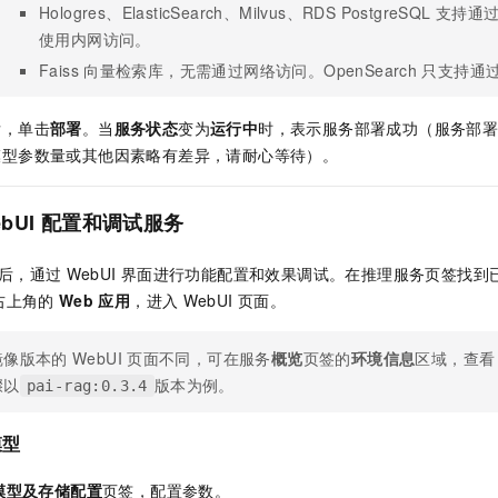
Hologres、ElasticSearch
、Milvus
、RDS PostgreSQL
支持通
使用内网访问。
Faiss
向量检索库，无需通过网络访问。OpenSearch
只支持通
后，单击
部署
。当
服务状态
变为
运行中
时，表示服务部署成功（服务部
模型参数量或其他因素略有差异，请耐心等待）。
bUI
配置和调试服务
后，通过
WebUI
界面进行功能配置和效果调试。在推理服务页签找到
右上角的
Web
应用
，进入
WebUI
页面。
镜像版本的
WebUI
页面不同，可在服务
概览
页签的
环境信息
区域，查看
骤以
版本为例。
pai-rag:0.3.4
模型
模型及存储配置
页签，配置参数。