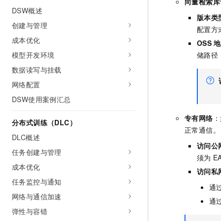
向量检索库
10 分钟在聊天系统中增加
DSW概述
专有云
版本类
创建与管理
配置方
成本优化
OSS
地
模型开发环境
储路径
数据读写与挂载
网络配置
DSW使用案例汇总
专有网络
：
分布式训练（DLC）
正常通信。
DLC概述
访问公
任务创建与管理
须为
E
成本优化
访问私
任务监控与通知
通
网络与通信加速
通
弹性与容错