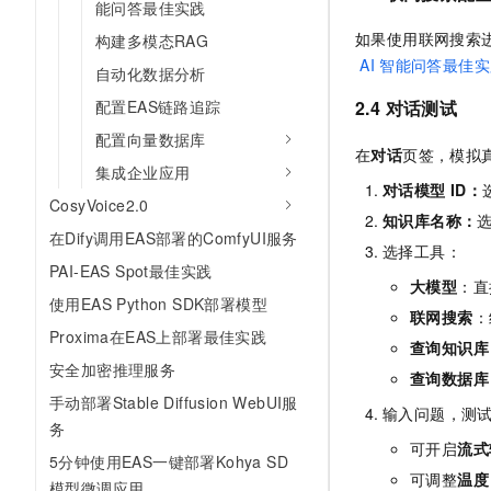
能问答最佳实践
如果使用联网搜索
构建多模态RAG
AI
智能问答最佳实
自动化数据分析
配置EAS链路追踪
2.4 对话测试
配置向量数据库
在
对话
页签，模拟
集成企业应用
对话模型
ID：
CosyVoice2.0
知识库名称：
在Dify调用EAS部署的ComfyUI服务
选择工具：
PAI-EAS Spot最佳实践
大模型
：直
使用EAS Python SDK部署模型
联网搜索
：
Proxima在EAS上部署最佳实践
查询知识库
安全加密推理服务
查询数据库
手动部署Stable Diffusion WebUI服
输入问题，测
务
可开启
流式
5分钟使用EAS一键部署Kohya SD
可调整
温度
模型微调应用