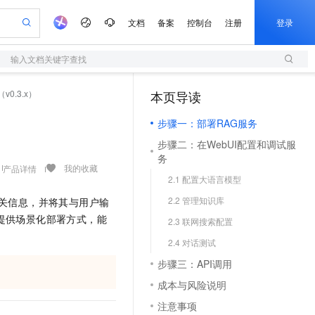
文档
备案
控制台
注册
登录
输入文档关键字查找
验
作计划
器
AI 活动
专业服务
服务伙伴合作计划
开发者社区
加入我们
服务平台百炼
阿里云 OPC 创新助力计划
0.3.x）
本页导读
（1）
一站式生成采购清单，支持单品或批量购买
S
可编辑精美 PPT 文稿
S产品伙伴计划（繁花）
峰会
造的大模型服务与应用开发平台
轻量应用服务器
Agency Agents：拥有专属领域专家
AI 生产力先锋
Al MaaS 服务伙伴赋能合作
域名
博文
Careers
至高可申请百万元
步骤一：部署RAG服务
性可伸缩的云计算服务
 轻松生成专业的 PPT
开启高性价比 AI 编程新体验
先锋实践拓展 AI 生产力的边界
快速构建应用程序和网站，即刻迈出上云第一步
多领域专家智能体,一键组建 AI 虚拟交付团队
Token 补贴，五大权
计划
海大会
伙伴信用分合作计划
商标
问答
社会招聘
步骤二：在WebUI配置和调试服
益加速 OPC 成功
S
帕鲁游戏服务器
数字证书管理服务（原SSL证书）
HappyHorse 打造一站式影视创作平台
飞天发布时刻
HOT
务
划
备案
电子书
校园招聘
联机服务器，轻松开启游戏
视频创作，一键激活电商全链路生产力
全托管，含MySQL、PostgreSQL、SQL Server、MariaDB多引擎
实现全站 HTTPS，呈现可信的 Web 访问
所见，即是所愿
可视化编排打通从文字构思到成片全链路闭环
我的收藏
产品详情
更多支持
2.1 配置大语言模型
划
公司注册
镜像站
视频生成
语音识别与合成
 智能体与工作流应用
短信服务
漫剧工坊：一站式动画创作平台
AI 实训营
2.2 管理知识库
库检索相关信息，并将其与用户输
合作伙伴培训与认证
划
上云迁移
的智能体编程平台
站生成，高效打造优质广告素材
通过阿里云百炼高效搭建AI应用,助力高效开发
快速生产连贯的高质量长漫剧
从基础到进阶，Agent 创客手把手教你
国内短信简单易用，安全可靠，秒级触达，全球覆盖200+国家和地区。
e-1.1-T2V
Qwen3-TTS-Flash
提供场景化部署方式，能
lScope
2.3 联网搜索配置
我要反馈
查询合作伙伴
畅细腻的高质量视频
离线语音合成大模型，多语言方言自适应，低延迟高稳定
n Alibaba Cloud ISV 合作
代维服务
olarDB
建企业门户网站
大数据开发治理平台 DataWorks
10 分钟搭建微信、支付宝小程序
2.4 对话测试
创新加速
ope
登录合作伙伴管理后台
我要建议
站，无忧落地极速上线
以可视化方式快速构建移动和 PC 门户网站
100%兼容MySQL、PostgreSQL，兼容Oracle，支持集中和分布式
高效部署网站，快速应用到小程序
Data Agent 驱动的一站式 Data+AI 开发治理平台
e-1.1-I2V
Cosyvoice-V3-Flash
步骤三：API调用
安全
畅自然，细节丰富
高表现力语音合成大模型，语音克隆听感自然
我要投诉
上云场景组合购
成本与风险说明
伴
边界网络安全防护产品
漫剧创作，剧本、分镜、视频高效生成
覆盖90%+业务场景，专享组合折扣价
2V
VPN
Fun-ASR
注意事项