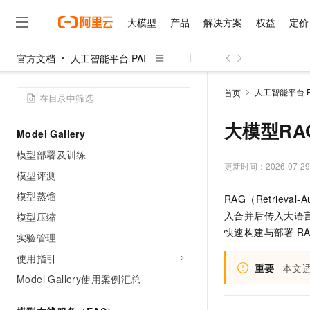
AI计算资源概述
大模型
产品
解决方案
权益
定价
资源池
官方文档
人工智能平台 PAI
资源配额（Quota）
大模型
产品
解决方案
权益
定价
云市场
伙伴
服务
了解阿里云
精选产品
精选解决方案
普惠上云
产品定价
精选商城
成为销售伙伴
售前咨询
为什么选择阿里云
自持计算资源
千问AI平台
人工智能平台 P
首页
了解云产品的定价详情
AI计算资源实践教程
大模型服务平台百炼
睿译宝，AI翻译排版一
普惠上云 官方力荐
分销伙伴
在线服务
网站建设
什么是云计算
大
大模型服务与应用平台
上传文档即自动完成翻译和
云服务器38元/年起，超
大模型RAG
咨询伙伴
多端小程序
技术领先
Model Gallery
云上成本管理
售后服务
千问大模型
GLM-5.2：长任务时代
官方推荐返现计划
大模型
大模型
模型部署及训练
精选产品
精选解决方案
Salesforce 国际版订阅
稳定可靠
管理和优化成本
多元化、高性能、安全可靠
推荐新用户得奖励，单订单
更新时间：
2026-07-29
销售伙伴合作计划
自助服务
模型评测
友盟天域
安全合规
人工智能与机器学习
AI
文本生成
无影云电脑
Hermes Agent，打造
云工开物
模型蒸馏
RAG（Retriev
无影生态合作计划
在线服务
观测云
分析师报告
随时随地安全接入的云上超
自主进化，持久记忆，越用
高校专属算力普惠，学生认
计算
互联网应用开发
Qwen3.8-Max
入合并后传入大语言
HOT
模型压缩
Salesforce On Alibaba C
工单服务
智能体时代全能旗舰模型
Tuya 物联网平台阿里云
研究报告与白皮书
快速构建与部署
R
云解析DNS
快速拥有专属 OpenClaw
实验管理
Consulting Partner 合
大数据
容器
免费试用
短信专区
蓝凌 OA
Qwen3.7-Plus
使用指引
AI 大模型销售与服务生
现代化应用
重要
本文
存储
天池大赛
能看、能想、能动手的多模
云原生大数据计算服务 Max
解决方案免费试用 新老
Model Gallery使用案例汇总
电子合同
面向分析的企业级SaaS模
最高领取价值200元试用
安全
网络与CDN
AI 算法大赛
Qwen3-VL-Plus
畅捷通