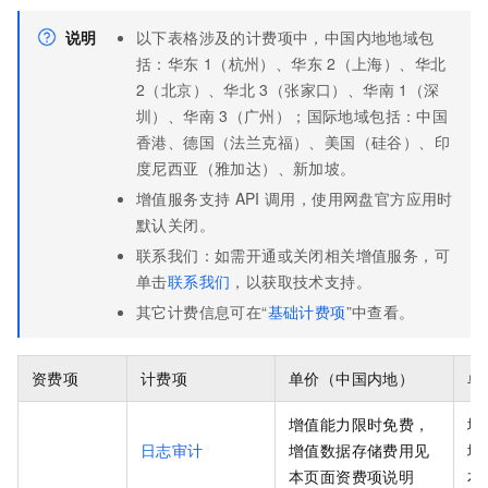
说明
以下表格涉及的计费项中，中国内地地域包
括：华东
1（杭州）、华东
2（上海）、华北
2（北京）、华北
3（张家口）、华南
1（深
圳）、华南
3（广州）；国际地域包括：中国
香港、德国（法兰克福）、美国（硅谷）、印
度尼西亚（雅加达）、新加坡。
增值服务支持
API
调用，使用网盘官方应用时
默认关闭。
联系我们：如需开通或关闭相关增值服务，可
单击
联系我们
，以获取技术支持。
其它计费信息可在“
基础计费项
”中查看。
资费项
计费项
单价（中国内地）
单
增值能力限时免费，
增
日志审计
增值数据存储费用见
增
本页面资费项说明
本