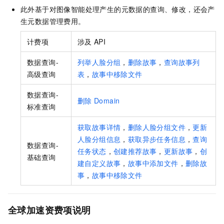
此外基于对图像智能处理产生的元数据的查询、修改，还会产
生元数据管理费用。
计费项
涉及
API
数据查询-
列举人脸分组
，
删除故事
，
查询故事列
高级查询
表
，
故事中移除文件
数据查询-
删除
Domain
标准查询
获取故事详情
，
删除人脸分组文件
，
更新
人脸分组信息
，
获取异步任务信息
，
查询
数据查询-
任务状态
，
创建推荐故事
，
更新故事
，
创
基础查询
建自定义故事
，
故事中添加文件
，
删除故
事
，
故事中移除文件
全球加速资费项说明