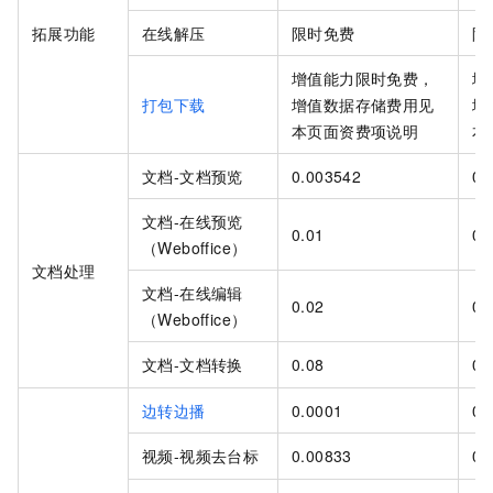
拓展功能
在线解压
限时免费
限
增值能力限时免费，
增
打包下载
增值数据存储费用见
增
本页面资费项说明
本
文档-文档预览
0.003542
0.
文档-在线预览
0.01
0.
（Weboffice）
文档处理
文档-在线编辑
0.02
0.
（Weboffice）
文档-文档转换
0.08
0.
边转边播
0.0001
0.
视频-视频去台标
0.00833
0.