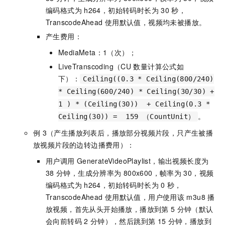
编码格式为
h264，初始转码时长为
30
秒，
TranscodeAhead
使用默认值，视频均未被播放。
产生费用：
MediaMeta：1（次）；
LiveTranscoding（CU
数量计算公式如
下）：
Ceiling((0.3 * Ceiling(800/240)
* Ceiling(600/240) * Ceiling(30/30) +
1 ) * (Ceiling(30)) + Ceiling(0.3 *
。
Ceiling(30)) = 159 （CountUnit）
例
3（产生播放列表后，播放部分视频片段，只产生被播
放视频片段的边转边播费用）：
用户调用
GenerateVideoPlaylist，输出视频长度为
38
分钟，生成分辨率为
800x600，帧率为
30，视频
编码格式为
h264，初始转码时长为
0
秒，
TranscodeAhead
使用默认值，用户使用该
m3u8
播
放视频，首先从头开始播放，播放到第
5
分钟（默认
会向前转码
2
分钟），然后跳到第
15
分钟，播放到