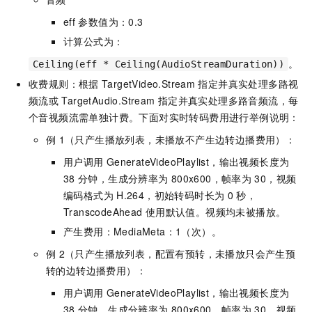
eff
参数值为：0.3
计算公式为：
。
Ceiling(eff * Ceiling(AudioStreamDuration))
收费规则：根据
TargetVideo.Stream
指定并真实处理多路视
频流或
TargetAudio.Stream
指定并真实处理多路音频流，每
个音视频流需单独计费。下面对实时转码费用进行举例说明：
例
1（只产生播放列表，未播放不产生边转边播费用）：
用户调用
GenerateVideoPlaylist，输出视频长度为
38
分钟，生成分辨率为
800x600，帧率为
30，视频
编码格式为
H.264，初始转码时长为
0
秒，
TranscodeAhead
使用默认值。视频均未被播放。
产生费用：MediaMeta：1（次）。
例
2（只产生播放列表，配置有预转，未播放只会产生预
转的边转边播费用）：
用户调用
GenerateVideoPlaylist，输出视频长度为
38
分钟，生成分辨率为
800x600，帧率为
30，视频