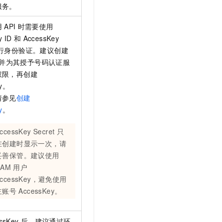
服务。
用
API
时需要使用
y ID
和
AccessKey
行身份验证。建议创建
并为其授予号码认证服
权限，再创建
ey。
请参见
创建
y
。
ccessKey Secret
只
在创建时显示一次，请
妥善保管。建议使用
RAM
用户
AccessKey，避免使用
主账号
AccessKey。
ssKey
后，建议通过环