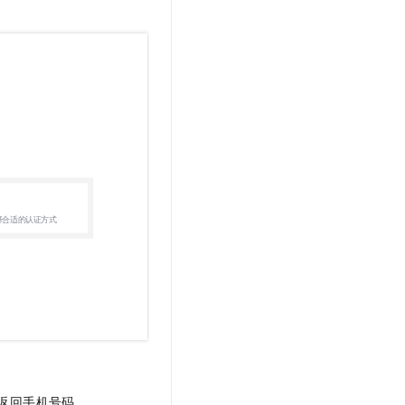
t.diy 一步搞定创意建站
构建大模型应用的安全防护体系
通过自然语言交互简化开发流程,全栈开发支持
通过阿里云安全产品对 AI 应用进行安全防护
返回手机号码。