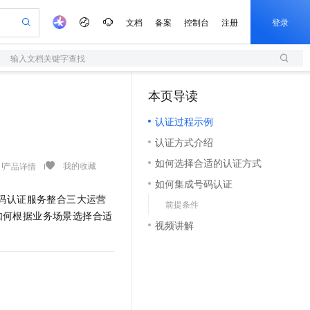
文档
备案
控制台
注册
登录
输入文档关键字查找
验
作计划
器
AI 活动
专业服务
服务伙伴合作计划
开发者社区
加入我们
服务平台百炼
阿里云 OPC 创新助力计划
本页导读
（1）
一站式生成采购清单，支持单品或批量购买
S
io：打造专属 AI 语音助手
S产品伙伴计划（繁花）
峰会
造的大模型服务与应用开发平台
轻量应用服务器
一句话生成原生可编辑精美 PPT 文稿
AI 生产力先锋
Al MaaS 服务伙伴赋能合作
域名
博文
Careers
至高可申请百万元
认证过程示例
性可伸缩的云计算服务
开启高性价比 AI 编程新体验
Qwen-Audio-3.0-Realtime 端到端实时语音角色扮演
输入一句话想法, 轻松生成专业的 PPT
先锋实践拓展 AI 生产力的边界
快速构建应用程序和网站，即刻迈出上云第一步
Token 补贴，五大权
计划
海大会
伙伴信用分合作计划
商标
问答
社会招聘
认证方式介绍
益加速 OPC 成功
S
eek-V4-Pro
数字证书管理服务（原SSL证书）
一键部署幻兽帕鲁游戏服务器
飞天发布时刻
HOT
划
备案
电子书
校园招聘
如何选择合适的认证方式
pSeek-V4-Pro
视频创作，一键激活电商全链路生产力
全托管，含MySQL、PostgreSQL、SQL Server、MariaDB多引擎
实现全站HTTPS，呈现可信的WEB访问
一键购买专属联机服务器，轻松开启游戏
所见，即是所愿
我的收藏
产品详情
更多支持
划
公司注册
镜像站
如何集成号码认证
视频生成
语音识别与合成
专属 QwenPaw
短信服务
漫剧工坊：一站式动画创作平台
AI 实训营
HOT
码认证服务整合三大运营
合作伙伴培训与认证
前提条件
划
上云迁移
的智能体编程平台
站生成，高效打造优质广告素材
从聊天伙伴进化为能主动干活的本地数字员工
快速生产连贯的高质量长漫剧
从基础到进阶，Agent 创客手把手教你
国内短信简单易用，安全可靠，秒级触达，全球覆盖200+国家和地区。
e-1.1-T2V
Qwen3-TTS-Flash
如何根据业务场景选择合适
lScope
我要反馈
查询合作伙伴
视频讲解
畅细腻的高质量视频
离线语音合成大模型，多语言方言自适应，低延迟高稳定
n Alibaba Cloud ISV 合作
代维服务
olarDB
建企业门户网站
大数据开发治理平台 DataWorks
10 分钟搭建微信、支付宝小程序
创新加速
ope
登录合作伙伴管理后台
我要建议
站，无忧落地极速上线
以可视化方式快速构建移动和 PC 门户网站
100%兼容MySQL、PostgreSQL，兼容Oracle，支持集中和分布式
高效部署网站，快速应用到小程序
Data Agent 驱动的一站式 Data+AI 开发治理平台
e-1.1-I2V
Cosyvoice-V3-Flash
安全
畅自然，细节丰富
高表现力语音合成大模型，语音克隆听感自然
我要投诉
上云场景组合购
伴
边界网络安全防护产品
漫剧创作，剧本、分镜、视频高效生成
覆盖90%+业务场景，专享组合折扣价
2V
VPN
Fun-ASR