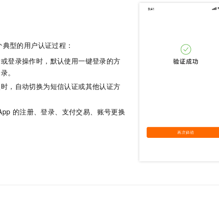
服务生态伙伴
视觉 Coding、空间感知、多模态思考等全面升级
1M上下文，专为长程任务能力而生
云工开物
企业应用
Night Plan 支持 Qwen 3.8-Max
AI 办公
NEW
Red Hat
30+ 款产品免费体验
夜间 5 折，Qwen/Meoo/TokenPlan 客户专享
AI智能应用
科研合作
ERP
堂（旗舰版）
SUSE
智能客服
AI 应用构建
大模型原生
个典型的用户认证过程：
CRM
2个月
自动承接线索
建站小程序
册或登录操作时，默认使用一键登录的方
Qoder
大模型服务平台百炼-应用模版
OA 办公系统
HOT
NEW
登录。
面向真实软件
个人版上线、团队版降价；千问3.8-Max首发发尝鲜
丰富多元化的应用模版和解决方案
力提升
财税管理
模板建站
败时，自动切换为短信认证或其他认证方
万有无界
大模型服务平台百炼-智能体
400电话
定制建站
的模型效果
灵活可视化地构建企业级 Agent
App
的注册、登录、支付交易、账号更换
方案
广告营销
模板小程序
秒悟
人工智能平台 PAI
定制小程序
云端极速 AI 
新一代 AI 视频生成模型，深度适配广告营销等场景
AI Native 的算法工程平台，一站式完成建模、训练、推理服务部署
APP 开发
建站系统
AI 应用
10分钟微调：让0.6B模型媲美235B模型
多模态数据信
依托云原生高可用架构,实现Dify私有化部署
用1%尺寸在特定领域达到大模型90%以上效果