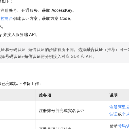
骤如下：
：注册账号、开通服务、获取
AccessKey。
务控制台
创建认证方案，获取方案
Code。
K。
y
并接入服务端
API。
认证和号码认证+短信认证的步骤有所不同。选择
融合认证
（推荐）可一
选择
号码认证+短信认证
需分别接入对应
SDK
和
API。
保已完成以下准备工作：
准备项
说明
注册阿里
注册账号并完成实名认证
认证
或
个
登录
号码
开通号码认证服务