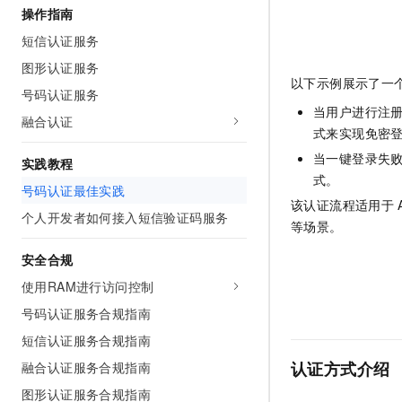
操作指南
AI 产品 免费试用
网络
安全
云开发大赛
Tableau 订阅
1亿+ 大模型 tokens 和 
短信认证服务
可观测
入门学习赛
中间件
AI空中课堂在线直播课
图形认证服务
140+云产品 免费试用
大模型服务
以下示例展示了一
上云与迁云
产品新客免费试用，最长1
数据库
号码认证服务
生态解决方案
当用户进行注
千问AI平台-Token Plan
融合认证
企业出海
大模型ACA认证体验
大数据计算
式来实现免密
助力企业全员 AI 认知与能
行业生态解决方案
当一键登录失
政企业务
实践教程
媒体服务
千问AI平台-模型体验
式。
开发者生态解决方案
号码认证最佳实践
在线体验全尺寸、多种模态
企业服务与云通信
该认证流程适用于
AI 开发和 AI 应用解决
个人开发者如何接入短信验证码服务
等场景。
Happy 系列大模型
域名与网站
安全合规
终端用户计算
使用RAM进行访问控制
Serverless
号码认证服务合规指南
大模型解决方案
短信认证服务合规指南
开发工具
快速部署 Dify，高效搭建 
认证方式介绍
融合认证服务合规指南
迁移与运维管理
图形认证服务合规指南