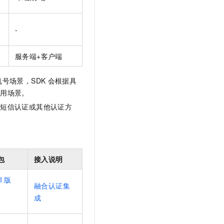
-
服务端+客户端
号场景，SDK
会根据具
使用场景。
成短信认证或其他认证方
包
接入说明
I
版
融合认证集
成