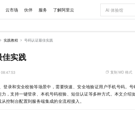
云市场
伙伴
服务
了解阿里云
AI 特惠
数据与 API
成为产品伙伴
企业增值服务
最佳实践
价格计算器
AI 场景体
基础软件
产品伙伴合
阿里云认证
市场活动
配置报价
大模型
实践教程
号码认证最佳实践
自助选配和估算价格
新方式
域名与网站
睿译宝，AI翻译排版一步到位
智启 AI 普惠权益
产品生态集成认证中心
企业支持计划
云上春晚
千问官方 MaaS 平台，为开发者和 Agent 而生，新用户赠送 1 亿 + tokens 额度
云服务器 EC
Qwen Aud
AI Coding
阿里云Maa
2026 阿里云
为企业打
数据集
Windows
大模型认证
模型
NEW
NEW
交付可用成果
值低价云产品抢先购
提供智能易用的域名与建站服务
上传文档即自动完成翻译和格式还原
至高享 1亿+免费 tokens，加速 Al 应用落地
安全可靠、弹
智能编程，一键
最佳实践
产品生态伙伴
专家技术服务
云上奥运之旅
弹性计算合作
阿里云中企出
手机三要素
宝塔 Linux
全部认证
价格优势
有专属领域专家
对象存储 OSS
GLM-5.2：长任务时代开源旗舰模型
阿里云 OPC 创新助力计划
云数据库 RD
即刻拥有 DeepS
AI 电商营销
产品生态伙伴工作台
企业增值服务台
云栖战略参考
云存储合作计
云栖大会
身份实名认证
CentOS
训练营
推动算力普惠，释放技术红利
的大模型服务
最高返9万
多领域专家智能体,一键组建 AI 虚拟交付团队
至高百万元 Token 补贴，加速一人公司成长
稳定、安全、高性价比、高性能的云存储服务
真正可用的 1M 上下文,一次完成代码全链路开发
轻松解锁专属 Dee
从图文生成到
复制 MD 格式
 08:47:53
云上的中国
数据库合作计
活动全景
短信
Docker
图片和
站式影视创作平台
人工智能平台 PAI
Hermes Agent，打造自进化智能体
Token Plan 模型订阅计划
Qoder
5 分钟轻松部署
AI 广告创作
企业成长
大模型
NEW
信息公告
、登录和安全校验等场景中，需要快速、安全地验证用户手机号码。号
看见新力量
云网络合作计
OCR 文字识别
JAVA
级电脑
证享300元代金券
可视化编排打通从文字构思到成片全链路闭环
一站式AI开发、训练和推理服务
自主进化，持久记忆，越用越聪明
Qwen3.8-Max 首发尝鲜，限时加量 10 倍，夜间低至2折
面向真实软件
图文、视频一
Kimi-K3
HappyHors
能力，支持一键登录、本机号码校验、短信认证等多种方式。本文介绍
NEW
魔搭 Mode
loud
服务实践
官网公告
Kimi 最新旗舰模型，长程编程与推理利器
让文字生成流
金融模力时刻
Salesforce O
版
成从控制台配置到服务端集成的全流程接入。
发票查验
全能环境
Qoder CN
Claude Code + GStack 打造工程团队
千问办公，限时限量积分加倍
云原生数据库 P
低代码高效构
AI 建站
NEW
作计划
计划
创新中心
魔搭 ModelSc
健康状态
让AI从“聊天伙伴”进化为能干活的“数字员工”
覆盖公网/内网、递归/权威、移动APP等全场景解析服务
安装技能 GStack，拥有专属 AI 工程团队
你的AI工作搭子，覆盖日常办公高频场景
基于千问大模型等，支持代码智能生成、研发智能问答
0 代码专业建
客户案例
天气预报查询
操作系统
Deepseek-v4-pro
HappyHors
态合作计划
态智能体模型
旗舰 MoE 大模型，百万上下文与顶尖推理能力
图生视频，流
Compute
同享
容器服务 Kubernetes 版 ACK
万小智 AI 建站低至 15元/月
云防火墙
AI 短剧/漫剧
快递物流查询
WordPress
成为服务伙
高校合作
式云数据仓库
点，立即开启云上创新
提供一站式管理容器应用的 K8s 服务
送.CN域名，送备案服务码
云原生的云上
AI助力短剧
GLM-5.2
Wan2.7-T
Ubuntu