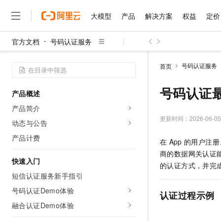
大模型
产品
解决方案
权益
定价
官方文档
号码认证服务
大模型
产品
解决方案
权益
定价
云市场
伙伴
服务
了解阿里云
精选产品
精选解决方案
普惠上云
产品定价
精选商城
成为销售伙伴
售前咨询
为什么选择阿里云
千问AI平台
号码认证服务
首页
了解云产品的定价详情
大模型服务平台百炼
千问办公，解锁你的工作
普惠上云 官方力荐
分销伙伴
在线服务
网站建设
什么是云计算
大
大模型服务与应用平台
企业级Agent产品，直接
云服务器38元/年起，超
号码认证
产品概述
咨询伙伴
多端小程序
技术领先
云上成本管理
售后服务
千问大模型
Agency Agents：拥
官方推荐返现计划
大模型
产品简介
大模型
精选产品
精选解决方案
Salesforce 国际版订阅
稳定可靠
管理和优化成本
多元化、高性能、安全可靠
推荐新用户得奖励，单订单
更新时间：
2026-06-05
销售伙伴合作计划
动态与公告
自助服务
友盟天域
安全合规
人工智能与机器学习
AI
文本生成
无影云电脑
HappyHorse 打造一
云工开物
产品计费
在
App
的用户注册
无影生态合作计划
在线服务
观测云
分析师报告
随时随地安全接入的云上超
高校专属算力普惠，学生认
计算
互联网应用开发
Qwen3.8-Max
商的数据网关认证
HOT
Salesforce On Alibaba C
工单服务
快速入门
智能体时代全能旗舰模型
Tuya 物联网平台阿里云
研究报告与白皮书
的认证方式，并完
云解析DNS
快速拥有专属 OpenClaw
Consulting Partner 合
大数据
容器
短信认证服务新手指引
免费试用
短信专区
蓝凌 OA
Qwen3.7-Plus
AI 大模型销售与服务生
号码认证Demo体验
现代化应用
存储
天池大赛
认证过程示例
能看、能想、能动手的多模
云原生大数据计算服务 Max
解决方案免费试用 新老
电子合同
融合认证Demo体验
面向分析的企业级SaaS模
最高领取价值200元试用
安全
网络与CDN
AI 算法大赛
Qwen3-VL-Plus
畅捷通