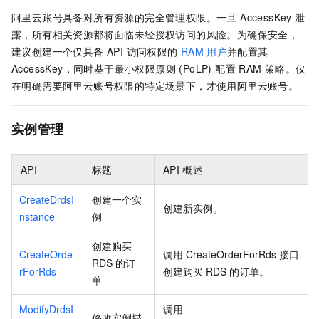
阿里云账号具备对所有资源的完全管理权限。一旦 AccessKey 泄
露，所有相关资源都将面临未经授权访问的风险。为确保安全，
建议创建一个仅具备 API 访问权限的
RAM
用户
并配置其
AccessKey，同时基于最小权限原则 (PoLP) 配置 RAM 策略。仅
在明确需要阿里云账号权限的特定场景下，才使用阿里云账号。
实例管理
API
标题
API
概述
CreateDrdsI
创建一个实
创建新实例。
nstance
例
创建购买
CreateOrde
调用
CreateOrderForRds
接口
RDS
的订
rForRds
创建购买
RDS
的订单。
单
ModifyDrdsI
调用
修改实例描