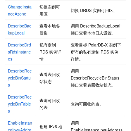
ChangeInsta
切换实例可
切换 DRDS 实例可用区。
nceAzone
用区
DescribeBac
查看本地备
调用
DescribeBackupLocal
kupLocal
份集
接口查看本地日志设置。
DescribeDrd
私有定制
查看目标
PolarDB-X
实例下
sRdsInstanc
RDS
实例详
所有的私有定制
RDS
实例
es
情
详情。
DescribeRec
调用
查看表回收
ycleBinStatu
DescribeRecycleBinStatus
站状态
s
接口查看表回收站状态。
DescribeRec
查询可回收
ycleBinTable
查询可回收的表。
的表
s
EnableInstan
调用
创建
IPv6
地
ceIpv6Addre
EnableInstanceIpv6Address