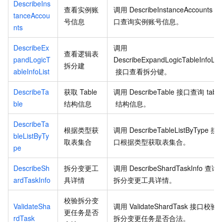
DescribeIns
查看实例账
调用
DescribeInstanceAccounts
接
tanceAccou
号信息
口查询实例账号信息。
nts
DescribeEx
调用
查看逻辑表
pandLogicT
DescribeExpandLogicTableInfoList
拆分建
ableInfoList
接口查看拆分键。
DescribeTa
获取 Table
调用
DescribeTable
接口查询
table
ble
结构信息
结构信息。
DescribeTa
根据类型获
调用
DescribeTableListByType
接
bleListByTy
取表集合
口根据类型获取表集合。
pe
DescribeSh
拆分变更工
调用
DescribeShardTaskInfo
查询
ardTaskInfo
具详情
拆分变更工具详情。
校验拆分变
ValidateSha
调用
ValidateShardTask
接口校验
更任务是否
rdTask
拆分变更任务是否合法。