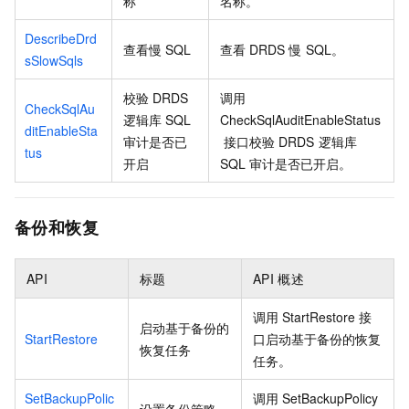
称
名称。
DescribeDrd
查看慢
SQL
查看
DRDS
慢
SQL。
sSlowSqls
校验
DRDS
调用
CheckSqlAu
逻辑库
SQL
CheckSqlAuditEnableStatus
ditEnableSta
审计是否已
接口校验
DRDS
逻辑库
tus
开启
SQL
审计是否已开启。
备份和恢复
API
标题
API
概述
调用
StartRestore
接
启动基于备份的
StartRestore
口启动基于备份的恢复
恢复任务
任务。
SetBackupPolic
调用
SetBackupPolicy