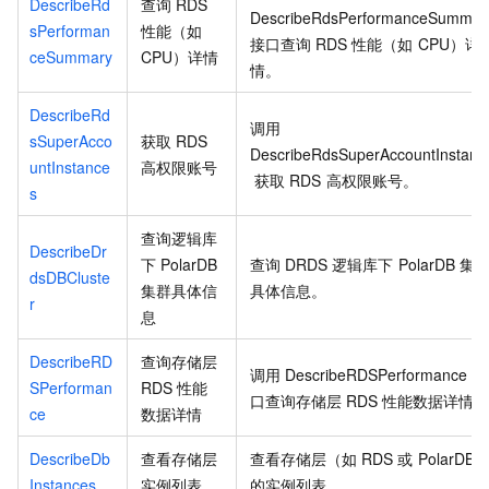
DescribeRd
查询
RDS
DescribeRdsPerformanceSummar
sPerforman
性能（如
接口查询
RDS
性能（如
CPU）详
ceSummary
CPU）详情
情。
DescribeRd
调用
sSuperAcco
获取
RDS
DescribeRdsSuperAccountInstanc
untInstance
高权限账号
获取
RDS
高权限账号。
s
查询逻辑库
DescribeDr
下
PolarDB
查询
DRDS
逻辑库下
PolarDB
集
dsDBCluste
集群具体信
具体信息。
r
息
DescribeRD
查询存储层
调用
DescribeRDSPerformance
接
SPerforman
RDS
性能
口查询存储层
RDS
性能数据详情
ce
数据详情
DescribeDb
查看存储层
查看存储层（如
RDS
或
PolarDB
Instances
实例列表
的实例列表。