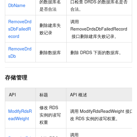
的数据库名
口检查
DRDS
的数据库名是否
DbName
是否合法
合法。
RemoveDrd
调用
删除建库失
sDbFailedR
RemoveDrdsDbFailedRecord
败记录
ecord
接口删除建库失败记录。
RemoveDrd
删除数据库
删除
DRDS
下面的数据库。
sDb
存储管理
API
标题
API
概述
修改
RDS
ModifyRdsR
调用
ModifyRdsReadWeight
接口
实例的读写
eadWeight
改
RDS
实例的读写权重。
权重
调用