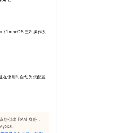
文戏情感细腻自然，动作戏激烈拳拳到肉，实现更强表演能力
支持中英文自由切换，具备更强的噪声鲁棒性
云聚AI 严选权益
SSL 证书
，一键激活高效办公新体验
精选AI产品，从模型到应用全链提效
堡垒机
AI 用量加速计划
应用
防火墙
、识别商机，让客服更高效、服务更出色。
新老同享，达量后返
x
和
macOS
三种操作系
千问办公
主机安全
NEW
的智能体编程平台
一站式AI生产力平台
AI 应用及服务市场
伶鹊
企业级人与Agent协作平台，接入和调度多个数字员工
智能客服平台，对话机器人、对话分析、智能外呼
AI 应用
大模型服务平台百炼 - 全妙
，且在使用时自动为您配置
大模型
应用创作平台
多模态内容创作工具，已接入 DeepSeek
自然语言处理
数据标注
机器学习
息提取
与 AI 智能体进行实时音视频通话
议您创建
RAM
身份，
从文本、图片、视频中提取结构化的属性信息
构建支持视频理解的 AI 音视频实时通话应用
 MySQL