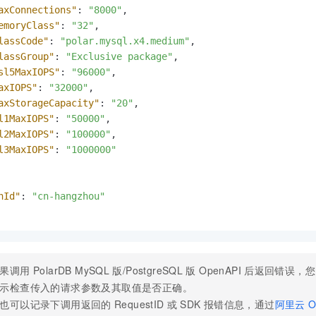
axConnections"
:
"8000"
,
emoryClass"
:
"32"
,
lassCode"
:
"polar.mysql.x4.medium"
,
lassGroup"
:
"Exclusive package"
,
sl5MaxIOPS"
:
"96000"
,
axIOPS"
:
"32000"
,
axStorageCapacity"
:
"20"
,
l1MaxIOPS"
:
"50000"
,
l2MaxIOPS"
:
"100000"
,
l3MaxIOPS"
:
"1000000"
nId"
:
"cn-hangzhou"
果调用
PolarDB MySQL
版/PostgreSQL
版
OpenAPI
后返回错误，您
示检查传入的请求参数及其取值是否正确。
也可以记录下调用返回的
RequestID
或
SDK
报错信息，通过
阿里云
O