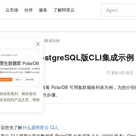
云市场
伙伴
服务
了解阿里云
AI 特惠
数据与 API
成为产品伙伴
企业增值服务
最佳实践
价格计算器
AI 场景体
基础软件
产品伙伴合
阿里云认证
市场活动
配置报价
大模型
larDB
开发参考
CLI集成示例
自助选配和估算价格
新方式
域名与网站
睿译宝，AI翻译排版一步到位
智启 AI 普惠权益
产品生态集成认证中心
企业支持计划
云上春晚
千问官方 MaaS 平台，为开发者和 Agent 而生，新用户赠送 1 亿 + tokens 额度
云服务器 EC
Qwen Aud
AI Coding
阿里云Maa
2026 阿里云
为企业打
数据集
Windows
大模型认证
模型
NEW
NEW
交付可用成果
值低价云产品抢先购
提供智能易用的域名与建站服务
上传文档即自动完成翻译和格式还原
至高享 1亿+免费 tokens，加速 Al 应用落地
安全可靠、弹
智能编程，一键
 MySQL版/PostgreSQL版CLI集成示例
产品生态伙伴
专家技术服务
云上奥运之旅
弹性计算合作
阿里云中企出
手机三要素
宝塔 Linux
全部认证
价格优势
有专属领域专家
对象存储 OSS
GLM-5.2：长任务时代开源旗舰模型
阿里云 OPC 创新助力计划
云数据库 RD
即刻拥有 DeepS
AI 电商营销
产品生态伙伴工作台
企业增值服务台
云栖战略参考
云存储合作计
云栖大会
身份实名认证
CentOS
训练营
推动算力普惠，释放技术红利
的大模型服务
最高返9万
多领域专家智能体,一键组建 AI 虚拟交付团队
至高百万元 Token 补贴，加速一人公司成长
稳定、安全、高性价比、高性能的云存储服务
真正可用的 1M 上下文,一次完成代码全链路开发
轻松解锁专属 Dee
从图文生成到
复制 MD 格式
 06:28:33
云上的中国
数据库合作计
活动全景
短信
Docker
图片和
站式影视创作平台
人工智能平台 PAI
Hermes Agent，打造自进化智能体
Token Plan 模型订阅计划
Qoder
5 分钟轻松部署
AI 广告创作
企业成长
大模型
NEW
信息公告
接口查看
PolarDB
可用集群规格列表为例，为您介绍
ibeClassList
看见新力量
云网络合作计
OCR 文字识别
JAVA
级电脑
证享300元代金券
可视化编排打通从文字构思到成片全链路闭环
一站式AI开发、训练和推理服务
自主进化，持久记忆，越用越聪明
Qwen3.8-Max 首发尝鲜，限时加量 10 倍，夜间低至2折
面向真实软件
图文、视频一
的全部系列、模块或功
Kimi-K3
HappyHors
/PostgreSQL
版
的操作步骤。
NEW
魔搭 Mode
loud
服务实践
官网公告
区块回到产品主页，帮助
Kimi 最新旗舰模型，长程编程与推理利器
让文字生成流
金融模力时刻
Salesforce O
版
发票查验
全能环境
Qoder CN
Claude Code + GStack 打造工程团队
千问办公，限时限量积分加倍
云原生数据库 P
低代码高效构
AI 建站
NEW
作计划
计划
创新中心
魔搭 ModelSc
健康状态
让AI从“聊天伙伴”进化为能干活的“数字员工”
覆盖公网/内网、递归/权威、移动APP等全场景解析服务
安装技能 GStack，拥有专属 AI 工程团队
你的AI工作搭子，覆盖日常办公高频场景
基于千问大模型等，支持代码智能生成、研发智能问答
0 代码专业建
客户案例
天气预报查询
操作系统
Deepseek-v4-pro
HappyHors
态合作计划
态智能体模型
旗舰 MoE 大模型，百万上下文与顶尖推理能力
图生视频，流
Compute
同享
容器服务 Kubernetes 版 ACK
万小智 AI 建站低至 15元/月
云防火墙
AI 短剧/漫剧
快递物流查询
WordPress
成为服务伙
高校合作
建议您先了解
什么是阿里云 CLI
。
式云数据仓库
点，立即开启云上创新
提供一站式管理容器应用的 K8s 服务
送.CN域名，送备案服务码
云原生的云上
AI助力短剧
GLM-5.2
Wan2.7-T
Ubuntu
阿里云
CLI
调用
云原生数据库 PolarDB 分布式版
2.0（2020
版本）Ope