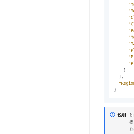
"M
"M
"C
"C
"P
"M
"M
"P
"P
"P
}
]
,
"Regio
}
说明
如
提
您