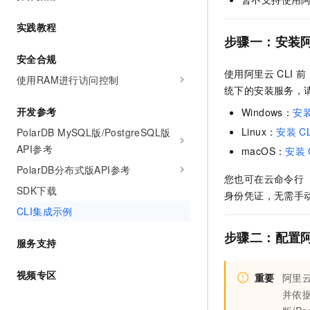
AI 产品 免费试用
网络
安全
云开发大赛
Tableau 订阅
实践教程
1亿+ 大模型 tokens 和 
步骤一：安装
可观测
入门学习赛
中间件
AI空中课堂在线直播课
140+云产品 免费试用
安全合规
大模型服务
上云与迁云
产品新客免费试用，最长1
数据库
使用阿里云
CLI
前
使用RAM进行访问控制
生态解决方案
千问AI平台-Token Plan
统下的安装服务，
企业出海
大模型ACA认证体验
大数据计算
开发参考
Windows：
安
助力企业全员 AI 认知与能
行业生态解决方案
政企业务
媒体服务
Linux：
安装
C
PolarDB MySQL版/PostgreSQL版
千问AI平台-模型体验
开发者生态解决方案
API参考
在线体验全尺寸、多种模态
macOS：
安装
企业服务与云通信
AI 开发和 AI 应用解决
PolarDB分布式版API参考
Happy 系列大模型
您也可在
云命令行（C
域名与网站
SDK下载
身份凭证，无需手
CLI集成示例
终端用户计算
步骤二：配置
Serverless
服务支持
大模型解决方案
开发工具
视频专区
快速部署 Dify，高效搭建 
重要
阿里
并依
迁移与运维管理