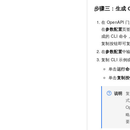
步骤三：生成
在
OpenAPI
门
在
参数配置
页
成的 CLI 命
复制按钮即可
在
参数配置
中
复制
CLI
示例
单击
运行命
单击
复制按
说明
复
式
O
略
要