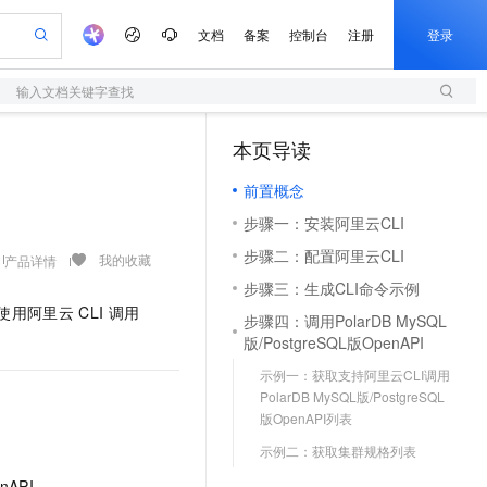
文档
备案
控制台
注册
登录
输入文档关键字查找
验
作计划
器
AI 活动
专业服务
服务伙伴合作计划
开发者社区
加入我们
服务平台百炼
阿里云 OPC 创新助力计划
本页导读
（1）
一站式生成采购清单，支持单品或批量购买
S
io：打造专属 AI 语音助手
S产品伙伴计划（繁花）
峰会
造的大模型服务与应用开发平台
轻量应用服务器
一句话生成原生可编辑精美 PPT 文稿
AI 生产力先锋
Al MaaS 服务伙伴赋能合作
域名
博文
Careers
至高可申请百万元
前置概念
性可伸缩的云计算服务
开启高性价比 AI 编程新体验
Qwen-Audio-3.0-Realtime 端到端实时语音角色扮演
输入一句话想法, 轻松生成专业的 PPT
先锋实践拓展 AI 生产力的边界
快速构建应用程序和网站，即刻迈出上云第一步
Token 补贴，五大权
计划
海大会
伙伴信用分合作计划
商标
问答
社会招聘
步骤一：安装阿里云CLI
益加速 OPC 成功
S
eek-V4-Pro
数字证书管理服务（原SSL证书）
一键部署幻兽帕鲁游戏服务器
飞天发布时刻
HOT
划
备案
电子书
校园招聘
步骤二：配置阿里云CLI
pSeek-V4-Pro
视频创作，一键激活电商全链路生产力
全托管，含MySQL、PostgreSQL、SQL Server、MariaDB多引擎
实现全站HTTPS，呈现可信的WEB访问
一键购买专属联机服务器，轻松开启游戏
所见，即是所愿
我的收藏
产品详情
更多支持
划
公司注册
镜像站
步骤三：生成CLI命令示例
视频生成
语音识别与合成
专属 QwenPaw
短信服务
漫剧工坊：一站式动画创作平台
AI 实训营
HOT
使用阿里云
CLI
调用
合作伙伴培训与认证
步骤四：调用PolarDB MySQL
划
上云迁移
的智能体编程平台
站生成，高效打造优质广告素材
从聊天伙伴进化为能主动干活的本地数字员工
快速生产连贯的高质量长漫剧
从基础到进阶，Agent 创客手把手教你
国内短信简单易用，安全可靠，秒级触达，全球覆盖200+国家和地区。
e-1.1-T2V
Qwen3-TTS-Flash
版/PostgreSQL版OpenAPI
lScope
我要反馈
查询合作伙伴
畅细腻的高质量视频
离线语音合成大模型，多语言方言自适应，低延迟高稳定
n Alibaba Cloud ISV 合作
代维服务
olarDB
建企业门户网站
大数据开发治理平台 DataWorks
10 分钟搭建微信、支付宝小程序
示例一：获取支持阿里云CLI调用
创新加速
ope
登录合作伙伴管理后台
我要建议
站，无忧落地极速上线
以可视化方式快速构建移动和 PC 门户网站
100%兼容MySQL、PostgreSQL，兼容Oracle，支持集中和分布式
高效部署网站，快速应用到小程序
Data Agent 驱动的一站式 Data+AI 开发治理平台
PolarDB MySQL版/PostgreSQL
e-1.1-I2V
Cosyvoice-V3-Flash
版OpenAPI列表
安全
畅自然，细节丰富
高表现力语音合成大模型，语音克隆听感自然
我要投诉
上云场景组合购
伴
示例二：获取集群规格列表
边界网络安全防护产品
漫剧创作，剧本、分镜、视频高效生成
覆盖90%+业务场景，专享组合折扣价
2V
VPN
Fun-ASR
nAPI。