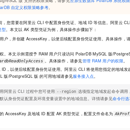
stgreSQL
版
支持的权限策略，请参见
云原生数据库 PolarDB
系统权
一个 AI 助手
即刻拥有 DeepSeek-R1 满血版
超强辅助，Bol
larDB
自定义权限策略参考
。
在企业官网、通讯软件中为客户提供 AI 客服
多种方案随心选，轻松解锁专属 DeepSeek
前，您需要在阿里云
CLI
中配置身份凭证、地域
ID
等信息。阿里云
CL
类型
。本文以
AK
类型凭证为例，具体操作步骤如下：
用户，并创建
AccessKey，以便后续配置身份凭证使用。具体操作，
。
权。本文示例需授予
RAM
用户只读访问
PolarDB MySQL
版/Postgre
。具体操作，请参见
管理
RAM
用户的权限
。
ardbReadOnlyAccess
域
ID，以便后续配置身份凭证使用。阿里云
CLI
将使用您指定的地域发
QL
版/PostgreSQL
版
的可用地域请参见
服务接入点
。
用阿里云
CLI
过程中您可使用
选项指定地域发起命令调用
--region
默认身份凭证配置及环境变量设置中的地域信息。详情请参见
命令行选
的
AccessKey
及地域
ID
配置
AK
类型凭证，配置文件命名为
AkProf