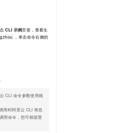
击
CLI
示例
页签，查看生
，单击命令右侧的
gzhou
。
云
CLI
命令参数使用格
调用时阿里云
CLI
将忽
调用命令，您可根据需