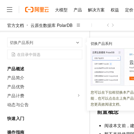
大模型
产品
解决方案
权益
定价
官方文档
云原生数据库 PolarDB
大模型
产品
解决方案
权益
定价
云市场
伙伴
服务
了解阿里云
精选产品
精选解决方案
普惠上云
产品定价
精选商城
成为销售伙伴
售前咨询
为什么选择阿里云
千问AI平台
云原生数据库 Po
首页
切换产品系列
了解云产品的定价详情
切换产品系列
大模型服务平台百炼
千问办公，解锁你的工作
普惠上云 官方力荐
分销伙伴
在线服务
网站建设
什么是云计算
大
大模型服务与应用平台
企业级Agent产品，直接
云服务器38元/年起，超
PolarDB
咨询伙伴
多端小程序
技术领先
云上成本管理
售后服务
千问大模型
Agency Agents：拥
官方推荐返现计划
大模型
大模型
精选产品
精选解决方案
Salesforce 国际版订阅
稳定可靠
产品概述
管理和优化成本
多元化、高性能、安全可靠
推荐新用户得奖励，单订单
更新时间：
2026-05-25
销售伙伴合作计划
自助服务
产品简介
友盟天域
安全合规
人工智能与机器学习
AI
文本生成
无影云电脑
HappyHorse 打造一
云工开物
本文以调用
无影生态合作计划
在线服务
产品优势
Descr
观测云
分析师报告
随时随地安全接入的云上超
高校专属算力普惠，学生认
计算
互联网应用开发
您可以在下拉框切换本产品
Qwen3.8-Max
PolarDB MySQL
HOT
版
产品计费
Salesforce On Alibaba C
工单服务
能，也可以点击左上角产品
智能体时代全能旗舰模型
Tuya 物联网平台阿里云
研究报告与白皮书
云解析DNS
快速拥有专属 OpenClaw
Consulting Partner 合
大数据
容器
动态与公告
您更高效阅读文档。
免费试用
短信专区
前置概念
蓝凌 OA
Qwen3.7-Plus
AI 大模型销售与服务生
现代化应用
存储
天池大赛
快速入门
能看、能想、能动手的多模
云原生大数据计算服务 Max
解决方案免费试用 新老
电子合同
阅读本文前，
面向分析的企业级SaaS模
最高领取价值200元试用
安全
网络与CDN
AI 算法大赛
Qwen3-VL-Plus
操作指南
畅捷通
暂不支持使用