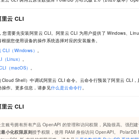
服务生态伙伴
视觉 Coding、空间感知、多模态思考等全面升级
1M上下文，专为长程任务能力而生
云工开物
企业应用
Night Plan 支持 Qwen 3.8-Max
AI 办公
NEW
Red Hat
30+ 款产品免费体验
夜间 5 折，Qwen/Meoo/TokenPlan 客户专享
AI智能应用
科研合作
阿里云
CLI
ERP
堂（旗舰版）
SUSE
智能客服
AI 应用构建
大模型原生
CRM
2个月
自动承接线索
，您需要先安装阿里云
CLI。阿里云
CLI
为用户提供了
Windows、Linu
建站小程序
Qoder
大模型服务平台百炼-应用模版
OA 办公系统
请根据您使用设备的操作系统选择对应的安装服务。
HOT
NEW
面向真实软件
个人版上线、团队版降价；千问3.8-Max首发发尝鲜
丰富多元化的应用模版和解决方案
装
CLI（Windows）
。
力提升
财税管理
模板建站
LI（Linux）
。
万有无界
大模型服务平台百炼-智能体
400电话
定制建站
的模型效果
灵活可视化地构建企业级 Agent
CLI（macOS）
。
方案
广告营销
模板小程序
秒悟
人工智能平台 PAI
loud Shell）
中调试阿里云
CLI
命令。
云命令行
预装了阿里云
CLI
定制小程序
云端极速 AI 
新一代 AI 视频生成模型，深度适配广告营销等场景
AI Native 的算法工程平台，一站式完成建模、训练、推理服务部署
动操作。更多信息，请参见
什么是云命令行
。
APP 开发
阿里云
CLI
建站系统
AI 应用
10分钟微调：让0.6B模型媲美235B模型
多模态数据信
云主账号拥有所有产品
OpenAPI
的管理和访问权限，风险很高。强烈建
依托云原生高可用架构,实现Dify私有化部署
用1%尺寸在特定领域达到大模型90%以上效果
据
最小化权限原则
授予权限，使用
RAM
身份访问
OpenAPI。
PolarDB