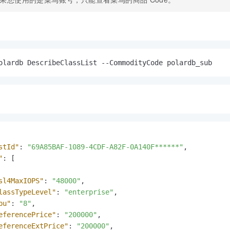
olardb DescribeClassList --CommodityCode polardb_sub
stId"
:
"69A85BAF-1089-4CDF-A82F-0A140F******"
,
"
:
[
sl4MaxIOPS"
:
"48000"
,
lassTypeLevel"
:
"enterprise"
,
pu"
:
"8"
,
eferencePrice"
:
"200000"
,
eferenceExtPrice"
:
"200000"
,