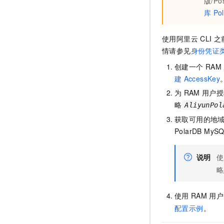
版/Po
10 分钟在聊天系统中增加
专有云
库
Po
使用阿里云
CLI
之
情请参见
身份凭证
创建一个
RAM
建
AccessKey
为
RAM
用户授
略
AliyunPol
获取可用的地
PolarDB MyS
说明
使
略
使用
RAM
用户
配置示例
。