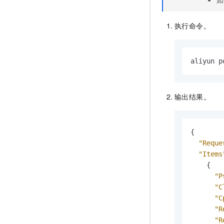
执行命令。
aliyun p
输出结果。
{
"Reque
"Items
{
"P
"C
"C
"R
"R