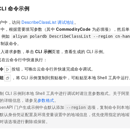
CLI
命令示例
户中，访问
DescribeClassList
调试地址
。
签中，根据需要填写参数（其中
CommodityCode
为必填项），然后单
令，例如
aliyun polardb DescribeClassList --region cn-han
复制该命令。
输入请求参数，单击
CLI
示例
页签，查看生成的
CLI
示例。
或在
云命令行
中快速执行：
令
按钮，可唤出
云命令行
并快速完成命令调试。
钮
，将
CLI
示例复制到剪贴板中，可粘贴至本地
Shell
工具中运行
制
CLI
示例到本地
Shell
工具中进行调试时请注意参数格式。关于阿里
的详细信息，请参见
参数格式
。
penAPI
门户生成示例中会默认添加
选项，复制命令到本地
--region
默认身份凭证配置及环境变量设置中的地域信息，优先使用指定的地域
对该选项进行删除或保留。