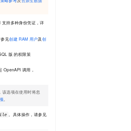
限策略参考
及
云原生数据
t.diy 一步搞定创意建站
构建大模型应用的安全防护体系
通过自然语言交互简化开发流程,全栈开发支持
通过阿里云安全产品对 AI 应用进行安全防护
I
支持多种身份凭证，详
请参见
创建
RAM
用户
及
创
SQL
版
的权限策
起
OpenAPI
调用，
，该选项在使用时将忽
项
。
。具体操作，请参见
ile