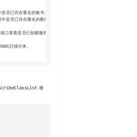


前集群中是否已存在重名的账号。

当前集群中是否已存在重名的数据库。

kedRole 接口查看是否已创建服务关联角色。

arDB的迁移任务。

接
scribeClassList