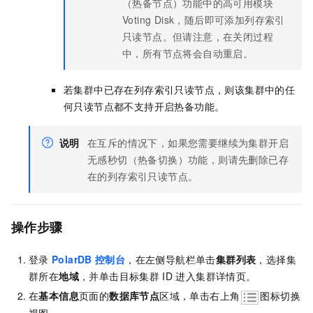
（热备节点）功能中的高可用模块
Voting Disk，随后即可添加列存索引
只读节点。但请注意，在关闭过程
中，所有节点将会自动重启。
若集群中已存在列存索引只读节点，则该集群中的任
何只读节点都不支持开启热备功能。
说明
在互斥的情况下，如果您需要继续为集群开启
无感秒切（热备切换）功能，则请先删除已存
在的列存索引只读节点。
操作步骤
登录
PolarDB
控制台
，在左侧导航栏单击
集群列表
，选择集
群所在
地域
，并单击目标集群
ID
进入集群详情页。
在
基本信息
页面的
数据库节点
区域，单击右上角
图标切换
视图。