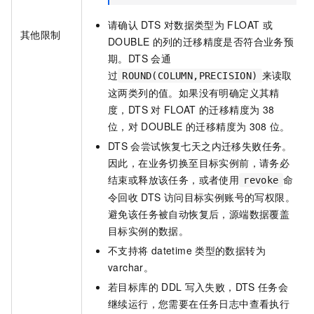
请确认
DTS
对数据类型为
FLOAT
或
其他限制
DOUBLE
的列的迁移精度是否符合业务预
期。DTS
会通
过
来读取
ROUND(COLUMN,PRECISION)
这两类列的值。如果没有明确定义其精
度，DTS
对
FLOAT
的迁移精度为
38
位，对
DOUBLE
的迁移精度为
308
位。
DTS
会尝试恢复七天之内迁移失败任务。
因此，在业务切换至目标实例前，请务必
结束或释放该任务，或者使用
命
revoke
令回收
DTS
访问目标实例账号的写权限。
避免该任务被自动恢复后，源端数据覆盖
目标实例的数据。
不支持将
datetime
类型的数据转为
varchar。
若目标库的
DDL
写入失败，DTS
任务会
继续运行，您需要在任务日志中查看执行