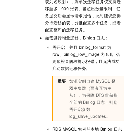
表列名映射），则单次迁移任务仅支持迁
移至多
1000
张表。当超出数量限制，任
务提交后会显示请求报错，此时建议您拆
分待迁移的表，分批配置多个任务，或者
配置整库的迁移任务。
如需进行增量迁移，Binlog
日志：
需开启，并且
binlog_format
为
row、binlog_row_image
为
full。否
则预检查阶段提示报错，且无法成功
启动数据迁移任务。
重要
如源实例自建
MySQL
是
双主集群（两者互为主
从），为保障
DTS
能获取
全部的
Binlog
日志，则您
需开启参数
log_slave_updates。
RDS MySQL
实例的本地
Binlog
日志