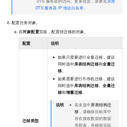
DTS
服务器的访问。更多信息，请参见
添加
DTS
服务器
IP
地址白名单
。
配置任务对象。
在
对象配置
页面，配置待迁移的对象。
配置
说明
如果只需要进行全量迁移，建议
同时选中
库表结构迁移
和
全量迁
移
。
如果需要进行不停机迁移，建议
同时选中
库表结构迁移
、
全量迁
移
和
增量迁移
。
说明
若未选中
库表结构迁
移
，请确保目标库中
存在接收数据的数据
迁移类型
库和表，并根据实际