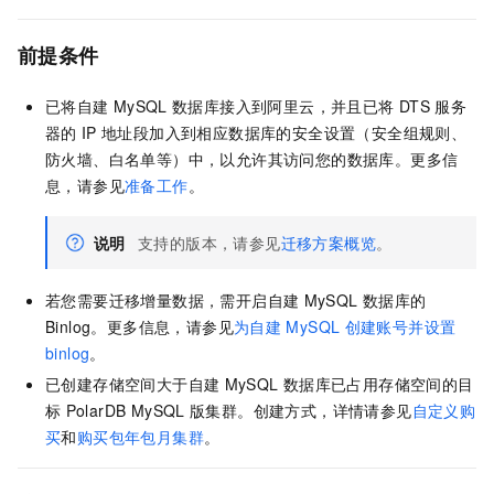
前提条件
已将自建
MySQL
数据库接入到阿里云，并且已将
DTS
服务
器的
IP
地址段加入到相应数据库的安全设置（安全组规则、
防火墙、白名单等）中，以允许其访问您的数据库。更多信
息，请参见
准备工作
。
说明
支持的版本，请参见
迁移方案概览
。
若您需要迁移增量数据，需开启自建
MySQL
数据库的
Binlog。更多信息，请参见
为自建
MySQL
创建账号并设置
binlog
。
已创建存储空间大于自建
MySQL
数据库已占用存储空间的目
标
PolarDB MySQL
版
集群。创建方式，详情请参见
自定义购
买
和
购买包年包月集群
。