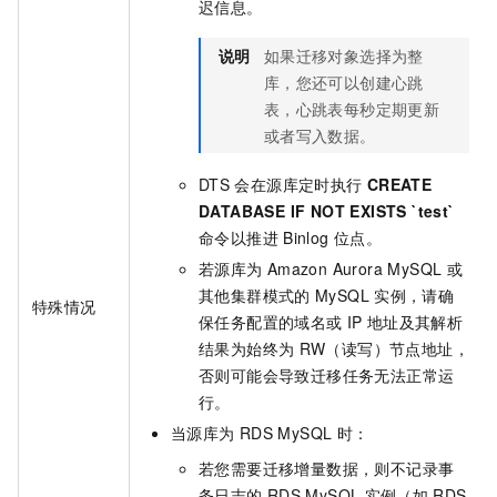
迟信息。
说明
如果迁移对象选择为整
库，您还可以创建心跳
表，心跳表每秒定期更新
或者写入数据。
DTS
会在源库定时执行
CREATE
DATABASE IF NOT EXISTS `test`
命令以推进
Binlog
位点。
若源库为
Amazon Aurora MySQL
或
其他集群模式的
MySQL
实例，请确
特殊情况
保任务配置的域名或
IP
地址及其解析
结果为始终为
RW（读写）节点地址，
否则可能会导致迁移任务无法正常运
行。
当源库为
RDS MySQL
时：
若您需要迁移增量数据，则不记录事
务日志的
RDS MySQL
实例（如
RDS