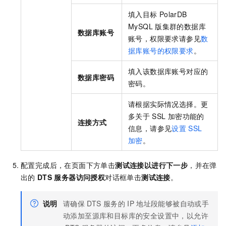
填入目标
PolarDB
MySQL
版
集群的数据库
数据库账号
账号，权限要求请参见
数
据库账号的权限要求
。
填入该数据库账号对应的
数据库密码
密码。
请根据实际情况选择。更
多关于
SSL
加密功能的
连接方式
信息，请参见
设置
SSL
加密
。
配置完成后，在页面下方单击
测试连接以进行下一步
，并在弹
出的
DTS
服务器访问授权
对话框单击
测试连接
。
说明
请确保
DTS
服务的
IP
地址段能够被自动或手
动添加至源库和目标库的安全设置中，以允许