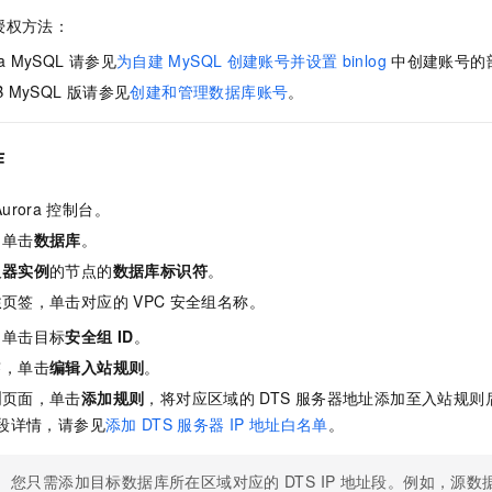
授权方法：
ra MySQL
请参见
为自建
MySQL
创建账号并设置
binlog
中创建账号的
B MySQL
版
请参见
创建和管理数据库账号
。
作
urora
控制台。
，单击
数据库
。
入器实例
的节点的
数据库标识符
。
性
页签，单击对应的
VPC
安全组名称。
，单击目标
安全组 ID
。
签，单击
编辑入站规则
。
则
页面，单击
添加规则
，将对应区域的
DTS
服务器地址添加至入站规则
段详情，请参见
添加
DTS
服务器
IP
地址白名单
。
您只需添加目标数据库所在区域对应的
DTS IP
地址段。例如，源数