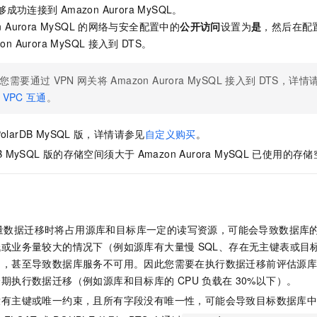
服务生态伙伴
视觉 Coding、空间感知、多模态思考等全面升级
1M上下文，专为长程任务能力而生
云工开物
企业应用
够成功连接到
Amazon Aurora MySQL。
Night Plan 支持 Qwen 3.8-Max
AI 办公
NEW
Red Hat
 Aurora MySQL
的网络与安全配置中的
公开访问
设置为
是
，然后在配
30+ 款产品免费体验
夜间 5 折，Qwen/Meoo/TokenPlan 客户专享
AI智能应用
科研合作
ERP
on Aurora MySQL
接入到
DTS。
堂（旗舰版）
SUSE
智能客服
AI 应用构建
大模型原生
CRM
2个月
自动承接线索
您需要通过
VPN
网关将
Amazon Aurora MySQL
接入到
DTS，详情
建站小程序
Qoder
大模型服务平台百炼-应用模版
OA 办公系统
HOT
NEW
VPC
互通
。
面向真实软件
个人版上线、团队版降价；千问3.8-Max首发发尝鲜
丰富多元化的应用模版和解决方案
力提升
财税管理
模板建站
olarDB MySQL
版
，详情请参见
自定义购买
。
万有无界
大模型服务平台百炼-智能体
400电话
定制建站
的模型效果
灵活可视化地构建企业级 Agent
B MySQL
版
的存储空间须大于
Amazon Aurora MySQL
已使用的存储
方案
广告营销
模板小程序
秒悟
人工智能平台 PAI
定制小程序
云端极速 AI 
新一代 AI 视频生成模型，深度适配广告营销等场景
AI Native 的算法工程平台，一站式完成建模、训练、推理服务部署
APP 开发
量数据迁移时将占用源库和目标库一定的读写资源，可能会导致数据库
建站系统
低或业务量较大的情况下（例如源库有大量慢
SQL、存在无主键表或目
力，甚至导致数据库服务不可用。因此您需要在执行数据迁移前评估源
峰期执行数据迁移（例如源库和目标库的
CPU
负载在
30%以下）。
AI 应用
10分钟微调：让0.6B模型媲美235B模型
多模态数据信
依托云原生高可用架构,实现Dify私有化部署
用1%尺寸在特定领域达到大模型90%以上效果
没有主键或唯一约束，且所有字段没有唯一性，可能会导致目标数据库