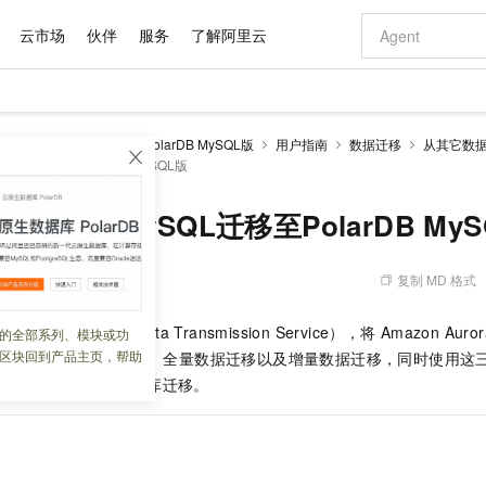
云市场
伙伴
服务
了解阿里云
AI 特惠
数据与 API
成为产品伙伴
企业增值服务
最佳实践
价格计算器
AI 场景体
基础软件
产品伙伴合
阿里云认证
市场活动
配置报价
大模型
larDB
云原生数据库PolarDB MySQL版
用户指南
数据迁移
从其它数据库
自助选配和估算价格
a MySQL迁移至PolarDB MySQL版
新方式
域名与网站
睿译宝，AI翻译排版一步到位
智启 AI 普惠权益
产品生态集成认证中心
企业支持计划
云上春晚
千问官方 MaaS 平台，为开发者和 Agent 而生，新用户赠送 1 亿 + tokens 额度
云服务器 EC
Qwen Aud
AI Coding
阿里云Maa
2026 阿里云
为企业打
数据集
Windows
大模型认证
模型
NEW
NEW
交付可用成果
值低价云产品抢先购
提供智能易用的域名与建站服务
上传文档即自动完成翻译和格式还原
至高享 1亿+免费 tokens，加速 Al 应用落地
安全可靠、弹
智能编程，一键
产品生态伙伴
专家技术服务
云上奥运之旅
弹性计算合作
阿里云中企出
手机三要素
宝塔 Linux
全部认证
 Aurora MySQL迁移至PolarDB My
价格优势
有专属领域专家
对象存储 OSS
GLM-5.2：长任务时代开源旗舰模型
阿里云 OPC 创新助力计划
云数据库 RD
即刻拥有 DeepS
AI 电商营销
产品生态伙伴工作台
企业增值服务台
云栖战略参考
云存储合作计
云栖大会
身份实名认证
CentOS
训练营
推动算力普惠，释放技术红利
的大模型服务
最高返9万
多领域专家智能体,一键组建 AI 虚拟交付团队
至高百万元 Token 补贴，加速一人公司成长
稳定、安全、高性价比、高性能的云存储服务
真正可用的 1M 上下文,一次完成代码全链路开发
轻松解锁专属 Dee
从图文生成到
复制 MD 格式
 12:13:56
云上的中国
数据库合作计
活动全景
短信
Docker
图片和
站式影视创作平台
人工智能平台 PAI
Hermes Agent，打造自进化智能体
Token Plan 模型订阅计划
Qoder
5 分钟轻松部署
AI 广告创作
企业成长
大模型
NEW
信息公告
看见新力量
云网络合作计
OCR 文字识别
JAVA
级电脑
证享300元代金券
可视化编排打通从文字构思到成片全链路闭环
一站式AI开发、训练和推理服务
自主进化，持久记忆，越用越聪明
Qwen3.8-Max 首发尝鲜，限时加量 10 倍，夜间低至2折
面向真实软件
图文、视频一
数据传输服务
DTS（Data Transmission Service），将
Amazon Auro
的全部系列、模块或功
Kimi-K3
HappyHors
NEW
魔搭 Mode
loud
服务实践
官网公告
区块回到产品主页，帮助
版
。DTS
支持结构迁移、全量数据迁移以及增量数据迁移，同时使用这
Kimi 最新旗舰模型，长程编程与推理利器
让文字生成流
金融模力时刻
Salesforce O
版
发票查验
全能环境
Qoder CN
Claude Code + GStack 打造工程团队
千问办公，限时限量积分加倍
云原生数据库 P
低代码高效构
AI 建站
NEW
作计划
况下，平滑地完成数据库迁移。
计划
创新中心
魔搭 ModelSc
健康状态
让AI从“聊天伙伴”进化为能干活的“数字员工”
覆盖公网/内网、递归/权威、移动APP等全场景解析服务
安装技能 GStack，拥有专属 AI 工程团队
你的AI工作搭子，覆盖日常办公高频场景
基于千问大模型等，支持代码智能生成、研发智能问答
0 代码专业建
客户案例
天气预报查询
操作系统
Deepseek-v4-pro
HappyHors
态合作计划
态智能体模型
旗舰 MoE 大模型，百万上下文与顶尖推理能力
图生视频，流
Compute
同享
容器服务 Kubernetes 版 ACK
万小智 AI 建站低至 15元/月
云防火墙
AI 短剧/漫剧
快递物流查询
WordPress
成为服务伙
高校合作
式云数据仓库
点，立即开启云上创新
提供一站式管理容器应用的 K8s 服务
送.CN域名，送备案服务码
云原生的云上
AI助力短剧
GLM-5.2
Wan2.7-T
Ubuntu