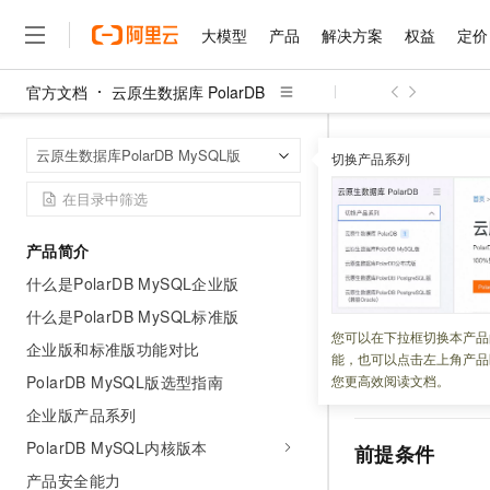
大模型
产品
解决方案
权益
定价
官方文档
云原生数据库 PolarDB
大模型
产品
解决方案
权益
定价
云市场
伙伴
服务
了解阿里云
精选产品
精选解决方案
普惠上云
产品定价
精选商城
成为销售伙伴
售前咨询
为什么选择阿里云
千问AI平台
云原生数据库 Po
首页
云原生数据库PolarDB MySQL版
了解云产品的定价详情
切换产品系列
从Amazon Auror
大模型服务平台百炼
千问办公，解锁你的工作
普惠上云 官方力荐
分销伙伴
在线服务
网站建设
什么是云计算
大
大模型服务与应用平台
企业级Agent产品，直接
云服务器38元/年起，超
咨询伙伴
多端小程序
技术领先
从Amazon
云上成本管理
售后服务
千问大模型
Agency Agents：拥
官方推荐返现计划
大模型
大模型
精选产品
精选解决方案
Salesforce 国际版订阅
稳定可靠
产品简介
管理和优化成本
多元化、高性能、安全可靠
推荐新用户得奖励，单订单
销售伙伴合作计划
自助服务
什么是PolarDB MySQL企业版
更新时间：
2026-04-16
友盟天域
安全合规
人工智能与机器学习
AI
文本生成
无影云电脑
HappyHorse 打造一
云工开物
无影生态合作计划
在线服务
什么是PolarDB MySQL标准版
观测云
分析师报告
随时随地安全接入的云上超
高校专属算力普惠，学生认
计算
互联网应用开发
本文介绍如何使用
您可以在下拉框切换本产品
Qwen3.8-Max
HOT
企业版和标准版功能对比
Salesforce On Alibaba C
工单服务
能，也可以点击左上角产品
PolarDB MySQL
智能体时代全能旗舰模型
Tuya 物联网平台阿里云
研究报告与白皮书
云解析DNS
快速拥有专属 OpenClaw
Consulting Partner 合
大数据
容器
PolarDB MySQL版选型指南
您更高效阅读文档。
建应用不停服的情
免费试用
短信专区
蓝凌 OA
Qwen3.7-Plus
企业版产品系列
AI 大模型销售与服务生
现代化应用
存储
天池大赛
能看、能想、能动手的多模
云原生大数据计算服务 Max
解决方案免费试用 新老
电子合同
PolarDB MySQL内核版本
前提条件
面向分析的企业级SaaS模
最高领取价值200元试用
安全
网络与CDN
AI 算法大赛
Qwen3-VL-Plus
产品安全能力
畅捷通