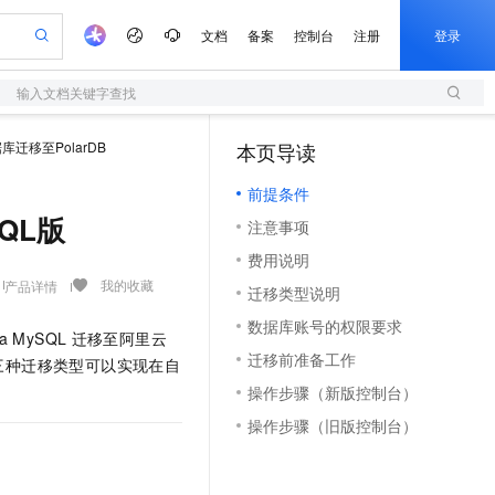
文档
备案
控制台
注册
登录
输入文档关键字查找
验
作计划
器
AI 活动
专业服务
服务伙伴合作计划
开发者社区
加入我们
服务平台百炼
阿里云 OPC 创新助力计划
迁移至PolarDB
本页导读
（1）
一站式生成采购清单，支持单品或批量购买
S
io：打造专属 AI 语音助手
S产品伙伴计划（繁花）
峰会
造的大模型服务与应用开发平台
轻量应用服务器
一句话生成原生可编辑精美 PPT 文稿
AI 生产力先锋
Al MaaS 服务伙伴赋能合作
域名
博文
Careers
至高可申请百万元
前提条件
性可伸缩的云计算服务
开启高性价比 AI 编程新体验
Qwen-Audio-3.0-Realtime 端到端实时语音角色扮演
输入一句话想法, 轻松生成专业的 PPT
先锋实践拓展 AI 生产力的边界
快速构建应用程序和网站，即刻迈出上云第一步
Token 补贴，五大权
计划
海大会
伙伴信用分合作计划
商标
问答
社会招聘
SQL版
注意事项
益加速 OPC 成功
S
eek-V4-Pro
数字证书管理服务（原SSL证书）
一键部署幻兽帕鲁游戏服务器
飞天发布时刻
HOT
划
备案
电子书
校园招聘
费用说明
pSeek-V4-Pro
视频创作，一键激活电商全链路生产力
全托管，含MySQL、PostgreSQL、SQL Server、MariaDB多引擎
实现全站HTTPS，呈现可信的WEB访问
一键购买专属联机服务器，轻松开启游戏
所见，即是所愿
更多支持
我的收藏
产品详情
划
公司注册
镜像站
迁移类型说明
视频生成
语音识别与合成
专属 QwenPaw
短信服务
漫剧工坊：一站式动画创作平台
AI 实训营
HOT
合作伙伴培训与认证
数据库账号的权限要求
划
上云迁移
的智能体编程平台
站生成，高效打造优质广告素材
从聊天伙伴进化为能主动干活的本地数字员工
快速生产连贯的高质量长漫剧
从基础到进阶，Agent 创客手把手教你
国内短信简单易用，安全可靠，秒级触达，全球覆盖200+国家和地区。
ra MySQL
迁移至阿里云
e-1.1-T2V
Qwen3-TTS-Flash
lScope
我要反馈
查询合作伙伴
迁移前准备工作
三种迁移类型可以实现在自
畅细腻的高质量视频
离线语音合成大模型，多语言方言自适应，低延迟高稳定
n Alibaba Cloud ISV 合作
代维服务
olarDB
建企业门户网站
大数据开发治理平台 DataWorks
10 分钟搭建微信、支付宝小程序
操作步骤（新版控制台）
创新加速
ope
登录合作伙伴管理后台
我要建议
站，无忧落地极速上线
以可视化方式快速构建移动和 PC 门户网站
100%兼容MySQL、PostgreSQL，兼容Oracle，支持集中和分布式
高效部署网站，快速应用到小程序
Data Agent 驱动的一站式 Data+AI 开发治理平台
e-1.1-I2V
Cosyvoice-V3-Flash
操作步骤（旧版控制台）
安全
畅自然，细节丰富
高表现力语音合成大模型，语音克隆听感自然
我要投诉
上云场景组合购
伴
边界网络安全防护产品
漫剧创作，剧本、分镜、视频高效生成
覆盖90%+业务场景，专享组合折扣价
2V
VPN
Fun-ASR