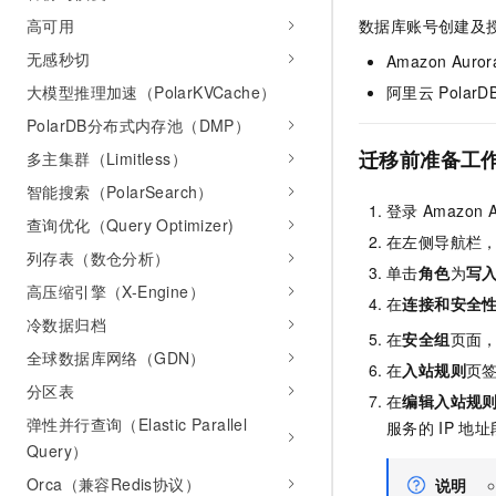
数据库账号创建及
高可用
无感秒切
Amazon Auro
阿里云
PolarD
大模型推理加速（PolarKVCache）
PolarDB分布式内存池（DMP）
迁移前准备工
多主集群（Limitless）
智能搜索（PolarSearch）
登录
Amazon A
查询优化（Query Optimizer)
在左侧导航栏
列存表（数仓分析）
单击
角色
为
写
高压缩引擎（X-Engine）
在
连接和安全
冷数据归档
在
安全组
页面
全球数据库网络（GDN）
在
入站规则
页
分区表
在
编辑入站规
弹性并行查询（Elastic Parallel
服务的
IP
地址
Query）
Orca（兼容Redis协议）
说明