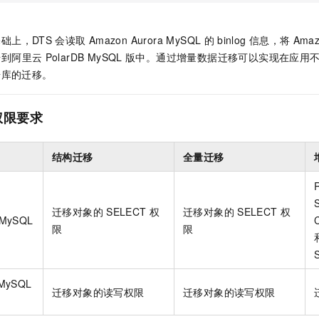
础上，DTS
会读取
Amazon Aurora MySQL
的
binlog
信息，将
Amaz
步到阿里云
PolarDB MySQL
版
中。通过增量数据迁移可以实现在应用
据库的迁移。
权限要求
结构迁移
全量迁移
迁移对象的
SELECT
权
迁移对象的
SELECT
权
 MySQL
限
限
 MySQL
迁移对象的读写权限
迁移对象的读写权限