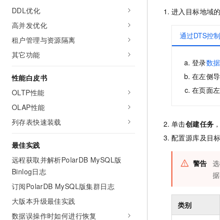
DDL优化
进入目标地域
高并发优化
通过DTS控
租户管理与资源隔离
其它功能
登录
数
在左侧
性能白皮书
在页面
OLTP性能
OLAP性能
列存表快速装载
单击
创建任务
配置源库及目
最佳实践
远程获取并解析PolarDB MySQL版
警告
选
Binlog日志
据
订阅PolarDB MySQL版集群日志
大版本升级最佳实践
类别
数据误操作时如何进行恢复