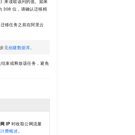
来读取该列的值。如果
)
t.diy 一步搞定创意建站
构建大模型应用的安全防护体系
为
308
位，请确认迁移精
通过自然语言交互简化开发流程,全栈开发支持
通过阿里云安全产品对 AI 应用进行安全防护
置迁移任务之前在阿里云
参见
创建数据库
。
先结束或释放该任务，避免
公网
IP
时收取公网流量
见
计费概述
。