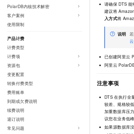
请确保
DTS
能
AI 产品 免费试用
网络
PolarDB内核技术解密
安全
云开发大赛
Tableau 订阅
建议将
Amazon
1亿+ 大模型 tokens 和 
客户案例
可观测
入门学习赛
入方式
将
Amaz
中间件
AI空中课堂在线直播课
140+云产品 免费试用
使用限制
大模型服务
上云与迁云
产品新客免费试用，最长1
数据库
说明
若
生态解决方案
产品计费
千问AI平台-Token Plan
云
企业出海
大模型ACA认证体验
大数据计算
计费类型
助力企业全员 AI 认知与能
行业生态解决方案
政企业务
媒体服务
计费项
已创建阿里云
P
千问AI平台-模型体验
开发者生态解决方案
在线体验全尺寸、多种模态
阿里云
PolarD
资源包
企业服务与云通信
AI 开发和 AI 应用解决
变更配置
Happy 系列大模型
域名与网站
注意事项
转换付费类型
终端用户计算
费用账单
DTS
在执行全
到期或欠费说明
Serverless
较差、规格较
大模型解决方案
续费说明
加重数据库压
开发工具
议您在业务低
快速部署 Dify，高效搭建 
退订说明
如果源数据库
常见问题
迁移与运维管理