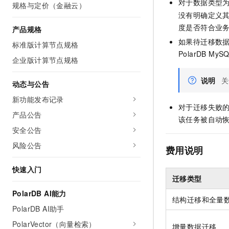
对于数据类型
规格与定价（金融云）
10 分钟在聊天系统中增加
专有云
没有明确定义其
度是否符合业
产品规格
如果待迁移数
标准版计算节点规格
PolarDB MyS
企业版计算节点规格
说明
关
动态与公告
新功能发布记录
对于迁移失败的
产品公告
该任务被自动
安全公告
风险公告
费用说明
快速入门
迁移类型
PolarDB AI能力
结构迁移和全量
PolarDB AI助手
PolarVector（向量检索）
增量数据迁移