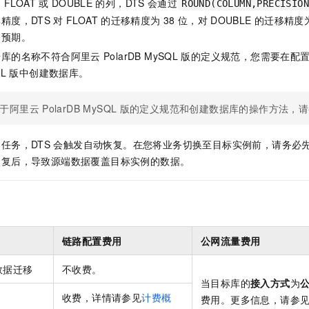
为
FLOAT
或
DOUBLE
的列，DTS
会通过
ROUND(COLUMN,PRECISION
一个 AI 助手
即刻拥有 DeepSeek-R1 满血版
超强辅助，Bol
精度，DTS
对
FLOAT
的迁移精度为
38
位，对
DOUBLE
的迁移精度
在企业官网、通讯软件中为客户提供 AI 客服
多种方案随心选，轻松解锁专属 DeepSeek
务预期。
据库的名称不符合阿里云
PolarDB MySQL
版
的定义规范，您需要在配
QL
版
中创建数据库。
于阿里云
PolarDB MySQL
版
的定义规范和创建数据库的操作方法，请
任务，DTS
会触发自动恢复。在您将业务切换至目标实例前，请务必
恢复后，导致源端数据覆盖目标实例的数据。
链路配置费用
公网流量费用
数据迁移
不收费。
当目标库的
接入方式
为
收费，详情请参见
计费概
费用。更多信息，请参