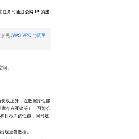
文戏情感细腻自然，动作戏激烈拳拳到肉，实现更强表演能力
支持中英文自由切换，具备更强的噪声鲁棒性
云聚AI 严选权益
SSL 证书
置任务时通过
公网
IP
的
接
，一键激活高效办公新体验
精选AI产品，从模型到应用全链提效
堡垒机
AI 用量加速计划
应用
防火墙
、识别商机，让客服更高效、服务更出色。
新老同享，达量后返
请参见
AWS VPC
与阿里
千问办公
主机安全
NEW
的智能体编程平台
一站式AI生产力平台
AI 应用及服务市场
伶鹊
企业级人与Agent协作平台，接入和调度多个数字员工
智能客服平台，对话机器人、对话分析、智能外呼
空间。
AI 应用
大模型服务平台百炼 - 全妙
大模型
应用创作平台
多模态内容创作工具，已接入 DeepSeek
自然语言处理
的负载上升，在数据库性能
数据标注
标库存在死锁等），可能会
库和目标库的性能，同时建
机器学习
息提取
与 AI 智能体进行实时音视频通话
从文本、图片、视频中提取结构化的属性信息
构建支持视频理解的 AI 音视频实时通话应用
中出现重复数据。