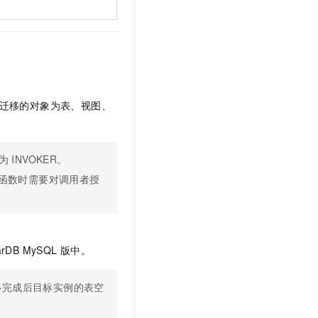
迁移的对象为表、视图、
为
INVOKER。
函数时需要对调用者授
arDB MySQL
版
中。
移完成后目标实例的表空