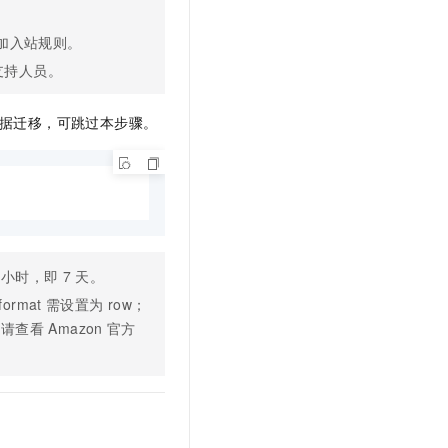
加入站规则。
支持人员。
据迁移，可跳过本步骤。
个小时，即
7
天。
format
需设置为
row；
l。请查看
Amazon
官方