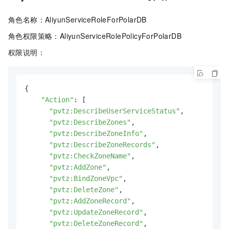
角色名称：AliyunServiceRoleForPolarDB
角色权限策略：AliyunServiceRolePolicyForPolarDB
权限说明：
{

"Action"
: [

"pvtz:DescribeUserServiceStatus"
,

"pvtz:DescribeZones"
,

"pvtz:DescribeZoneInfo"
,

"pvtz:DescribeZoneRecords"
,

"pvtz:CheckZoneName"
,

"pvtz:AddZone"
,

"pvtz:BindZoneVpc"
,

"pvtz:DeleteZone"
,

"pvtz:AddZoneRecord"
,

"pvtz:UpdateZoneRecord"
,

"pvtz:DeleteZoneRecord"
,
