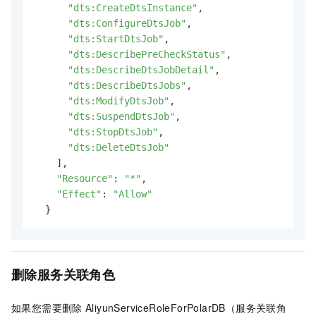
"dts:CreateDtsInstance"
,

"dts:ConfigureDtsJob"
,

"dts:StartDtsJob"
,

"dts:DescribePreCheckStatus"
,

"dts:DescribeDtsJobDetail"
,

"dts:DescribeDtsJobs"
,

"dts:ModifyDtsJob"
,

"dts:SuspendDtsJob"
,

"dts:StopDtsJob"
,

"dts:DeleteDtsJob"
    ],

"Resource"
: 
"*"
,

"Effect"
: 
"Allow"
  }
删除服务关联角色
如果您需要删除
AliyunServiceRoleForPolarDB（服务关联角