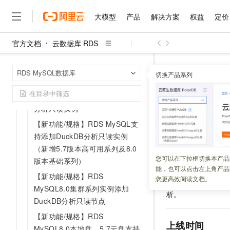
高性能本地盘新增96核独享规格
【产品/功能变更】RDS MySQL
大模型
产品
解决方案
权益
定价
高性能本地盘实例存储空间最大
支持24,000 GB
官方文档
云数据库 RDS
大模型
产品
解决方案
权益
定价
云市场
伙伴
服务
了解阿里云
【新功能/规格】DuckDB分析主
精选产品
精选解决方案
普惠上云
产品定价
精选商城
成为销售伙伴
售前咨询
为什么选择阿里云
千问AI平台
实例新增支持基础系列
云数据库 RDS
首页
RDS MySQL数据库
了解云产品的定价详情
切换产品系列
【新功能/规格】RDS
大模型服务平台百炼
千问办公，解锁你的工作
普惠上云 官方力荐
分销伙伴
在线服务
网站建设
什么是云计算
大
【新功能/规格】RDS MySQL
大模型服务与应用平台
企业级Agent产品，直接
云服务器38元/年起，超
5.7 集群版实例支持添加DuckDB
咨询伙伴
多端小程序
技术领先
【新功能/
云上成本管理
售后服务
分析只读实例
千问大模型
Agency Agents：拥
官方推荐返现计划
大模型
大模型
精选产品
精选解决方案
Salesforce 国际版订阅
稳定可靠
管理和优化成本
多元化、高性能、安全可靠
推荐新用户得奖励，单订单
【新功能/规格】RDS MySQL支
销售伙伴合作计划
自助服务
更新时间：
2025-10-17
友盟天域
安全合规
人工智能与机器学习
AI
持添加DuckDB分析只读实例
文本生成
无影云电脑
HappyHorse 打造一
云工开物
无影生态合作计划
在线服务
（新增5.7版本高可用系列及8.0
观测云
分析师报告
随时随地安全接入的云上超
高校专属算力普惠，学生认
计算
互联网应用开发
当您的业务同时涉及
您可以在下拉框切换本产品
Qwen3.8-Max
HOT
版本基础系列）
Salesforce On Alibaba C
工单服务
能，也可以点击左上角产品
MySQL
实例添加
D
智能体时代全能旗舰模型
Tuya 物联网平台阿里云
研究报告与白皮书
云解析DNS
快速拥有专属 OpenClaw
【新功能/规格】RDS
Consulting Partner 合
大数据
容器
您更高效阅读文档。
DuckDB
分析只读实
免费试用
短信专区
MySQL8.0集群系列实例添加
蓝凌 OA
Qwen3.7-Plus
析。
AI 大模型销售与服务生
现代化应用
存储
天池大赛
DuckDB分析只读节点
能看、能想、能动手的多模
云原生大数据计算服务 Max
解决方案免费试用 新老
电子合同
【新功能/规格】RDS
面向分析的企业级SaaS模
最高领取价值200元试用
安全
网络与CDN
AI 算法大赛
Qwen3-VL-Plus
上线时间
畅捷通
MySQL8.0本地盘、5.7云盘支持