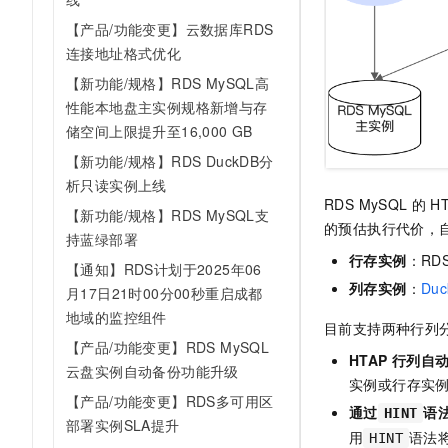
10 分钟在聊天系统中增加
专有云
【产品/功能变更】云数据库RDS
连接地址格式优化
【新功能/规格】RDS MySQL高
性能本地盘主实例规格新增与存
储空间上限提升至16,000 GB
【新功能/规格】RDS DuckDB分
析只读实例上线
RDS MySQL
的
H
【新功能/规格】RDS MySQL支
的预估执行代价，
持蓝绿部署
行存实例
：RDS
【通知】RDS计划于2025年06
列存实例
：
Duc
月17日21时00分00秒重启成都
地域的监控组件
目前支持两种行列
【产品/功能变更】RDS MySQL
HTAP
行列自
云盘实例自动备份功能升级
实例或行存实
【产品/功能变更】RDS多可用区
通过
语
HINT
部署实例SLA提升
用
语法
HINT