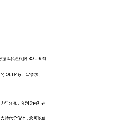
t.diy 一步搞定创意建站
构建大模型应用的安全防护体系
通过自然语言交互简化开发流程,全栈开发支持
通过阿里云安全产品对 AI 应用进行安全防护
数据库代理根据
SQL
查询
。
发的
OLTP
读、写请求。
。
求进行分流，分别导向列存
不支持代价估计，您可以使