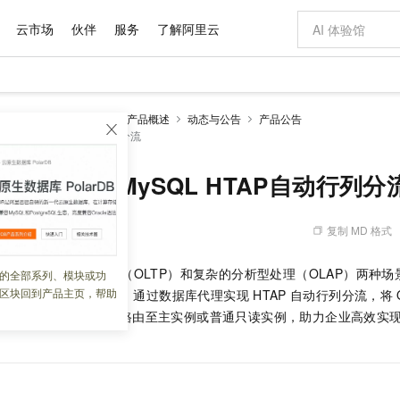
云市场
伙伴
服务
了解阿里云
AI 特惠
数据与 API
成为产品伙伴
企业增值服务
最佳实践
价格计算器
AI 场景体
基础软件
产品伙伴合
阿里云认证
市场活动
配置报价
大模型
RDS MySQL数据库
产品概述
动态与公告
产品公告
自助选配和估算价格
 MySQL HTAP自动行列分流
新方式
域名与网站
睿译宝，AI翻译排版一步到位
智启 AI 普惠权益
产品生态集成认证中心
企业支持计划
云上春晚
千问官方 MaaS 平台，为开发者和 Agent 而生，新用户赠送 1 亿 + tokens 额度
云服务器 EC
Qwen Aud
AI Coding
阿里云Maa
2026 阿里云
为企业打
数据集
Windows
大模型认证
模型
NEW
NEW
交付可用成果
值低价云产品抢先购
提供智能易用的域名与建站服务
上传文档即自动完成翻译和格式还原
至高享 1亿+免费 tokens，加速 Al 应用落地
安全可靠、弹
智能编程，一键
产品生态伙伴
专家技术服务
云上奥运之旅
弹性计算合作
阿里云中企出
手机三要素
宝塔 Linux
全部认证
规格】RDS MySQL HTAP自动行列分
价格优势
有专属领域专家
对象存储 OSS
GLM-5.2：长任务时代开源旗舰模型
阿里云 OPC 创新助力计划
云数据库 RD
即刻拥有 DeepS
AI 电商营销
产品生态伙伴工作台
企业增值服务台
云栖战略参考
云存储合作计
云栖大会
身份实名认证
CentOS
训练营
推动算力普惠，释放技术红利
的大模型服务
最高返9万
多领域专家智能体,一键组建 AI 虚拟交付团队
至高百万元 Token 补贴，加速一人公司成长
稳定、安全、高性价比、高性能的云存储服务
真正可用的 1M 上下文,一次完成代码全链路开发
轻松解锁专属 Dee
从图文生成到
复制 MD 格式
 08:33:30
云上的中国
数据库合作计
活动全景
短信
Docker
图片和
站式影视创作平台
人工智能平台 PAI
Hermes Agent，打造自进化智能体
Token Plan 模型订阅计划
Qoder
5 分钟轻松部署
AI 广告创作
企业成长
大模型
NEW
信息公告
看见新力量
云网络合作计
OCR 文字识别
JAVA
级电脑
证享300元代金券
可视化编排打通从文字构思到成片全链路闭环
一站式AI开发、训练和推理服务
自主进化，持久记忆，越用越聪明
Qwen3.8-Max 首发尝鲜，限时加量 10 倍，夜间低至2折
面向真实软件
图文、视频一
高并发的事务型处理（OLTP）和复杂的分析型处理（OLAP）两种场
的全部系列、模块或功
Kimi-K3
HappyHors
NEW
魔搭 Mode
loud
服务实践
官网公告
区块回到产品主页，帮助
uckDB
分析只读实例。通过数据库代理实现
HTAP
自动行列分流，将
Kimi 最新旗舰模型，长程编程与推理利器
让文字生成流
金融模力时刻
Salesforce O
版
发票查验
全能环境
Qoder CN
Claude Code + GStack 打造工程团队
千问办公，限时限量积分加倍
云原生数据库 P
低代码高效构
AI 建站
NEW
作计划
例，OLTP
查询请求路由至主实例或普通只读实例，助力企业高效实
计划
创新中心
魔搭 ModelSc
健康状态
让AI从“聊天伙伴”进化为能干活的“数字员工”
覆盖公网/内网、递归/权威、移动APP等全场景解析服务
安装技能 GStack，拥有专属 AI 工程团队
你的AI工作搭子，覆盖日常办公高频场景
基于千问大模型等，支持代码智能生成、研发智能问答
0 代码专业建
客户案例
天气预报查询
操作系统
Deepseek-v4-pro
HappyHors
态合作计划
态智能体模型
旗舰 MoE 大模型，百万上下文与顶尖推理能力
图生视频，流
Compute
同享
容器服务 Kubernetes 版 ACK
万小智 AI 建站低至 15元/月
云防火墙
AI 短剧/漫剧
快递物流查询
WordPress
成为服务伙
高校合作
式云数据仓库
点，立即开启云上创新
提供一站式管理容器应用的 K8s 服务
送.CN域名，送备案服务码
云原生的云上
AI助力短剧
GLM-5.2
Wan2.7-T
Ubuntu