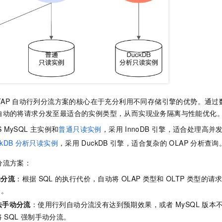
一个 AI 助手
即刻拥有 DeepSeek-R1 满血版
超强辅助，Bol
在企业官网、通讯软件中为客户提供 AI 客服
多种方案随心选，轻松解锁专属 DeepSeek
TAP
自动行列分流方案的核心在于充分利用不同存储引擎的优势。通过
自动的将请求分发至最适合的实例类型，从而实现业务隔离与性能优化
 MySQL
主实例和
普通只读实例
，采用
InnoDB
引擎，适合处理高并
kDB
分析只读实例
，采用
DuckDB
引擎，适合复杂的
OLAP
分析查询
分流方案：
动分流
：根据
SQL
的执行代价，自动将
OLAP
类型和
OLTP
类型的请
例。
法手动分流
：使用行列自动分流没有达到预期效果，或者
MySQL
版本
将
SQL
强制手动分流。