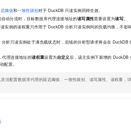
延迟阈值
和
一致性级别
对于
DuckDB
只读实例同样生效。
列自动分流时，目标数据库代理连接地址的
读写属性
需要设置为
读写
。
只读实例的读权重只作用于
DuckDB
分析只读实例间的负载均衡，不影
B
分析只读实例处于满负载状态时，后续的分析型请求将会在
DuckDB
L
代理连接地址的
读权重
设置为
自定义
后，该主实例下新增的
DuckDB
手动配置。
以灵活配置数据库代理的延迟阈值、一致性级别、读写属性、读权重，
流