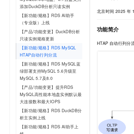
AI 产品 免费试用
网络
添加DuckDB分析只读实例
安全
云开发大赛
Tableau 订阅
北京时间 2025
年
1亿+ 大模型 tokens 和 
【新功能/规格】RDS AI助手
可观测
入门学习赛
中间件
AI空中课堂在线直播课
（专业版）上线
140+云产品 免费试用
大模型服务
功能简介
上云与迁云
产品新客免费试用，最长1
数据库
【产品/功能变更】DuckDB分析
生态解决方案
只读实例规格更新
千问AI平台-Token Plan
企业出海
大模型ACA认证体验
HTAP
自动行列分
大数据计算
【新功能/规格】RDS MySQL
助力企业全员 AI 认知与能
行业生态解决方案
政企业务
HTAP自动行列分流
媒体服务
千问AI平台-模型体验
开发者生态解决方案
【新功能/规格】RDS MySQL蓝
在线体验全尺寸、多种模态
企业服务与云通信
绿部署支持MySQL 5.6升级至
AI 开发和 AI 应用解决
Happy 系列大模型
MySQL 5.7及8.0
域名与网站
【产品/功能变更】提升RDS
终端用户计算
MySQL高性能本地盘实例默认最
大连接数和最大IOPS
Serverless
大模型解决方案
【新功能/规格】RDS DuckDB分
开发工具
析主实例上线
快速部署 Dify，高效搭建 
【新功能/规格】RDS AI助手上
迁移与运维管理
线