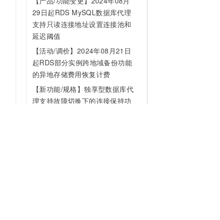
【产品/功能变更】2024年08月
29日起RDS MySQL数据库代理
支持只读连接地址设置连接池和
延迟阈值
【活动/调价】2024年08月21日
起RDS部分实例跨地域备份功能
的异地存储费用恢复计费
【新功能/规格】独享型数据库代
理支持故障切换下的连接保持功
能
【新功能/规格】RDS MySQL支
持售卖页开通数据库代理功能
【产品/功能变更】RDS数据库经
典网络下线计划
【新功能/规格】RDS MySQL支
为什么选择阿里云
大模型
产品和定
持自定义SSL证书
什么是云计算
千问大模型
全部产品
【新功能/规格】RDS MySQL支
全球基础设施
大模型服务
免费试用
持无感数据集成（Zero-ETL）