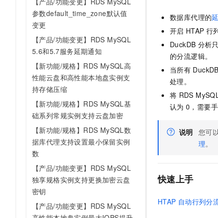
【产品/功能变更】RDS MySQL
参数default_time_zone默认值
数据库代理的
变更
开启
HTAP
行
【产品/功能变更】RDS MySQL
DuckDB
分析
5.6和5.7服务延期通知
的分流逻辑。
【新功能/规格】RDS MySQL高
当所有
DuckD
性能云盘和高性能本地盘实例支
处理。
持存储压缩
将
RDS MySQ
【新功能/规格】RDS MySQL基
认为
0，需要
础系列常规实例支持云盘加密
【新功能/规格】RDS MySQL数
说明
您可
据库代理支持设置最小保留实例
理
。
数
【产品/功能变更】RDS MySQL
快速上手
独享规格实例支持更换加密云盘
密钥
HTAP
自动行列分
【产品/功能变更】RDS MySQL
高性能本地盘实例最大IOPS提升