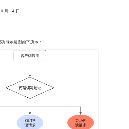
服务生态伙伴
视觉 Coding、空间感知、多模态思考等全面升级
1M上下文，专为长程任务能力而生
云工开物
企业应用
Night Plan 支持 Qwen 3.8-Max
AI 办公
NEW
Red Hat
10
月
14
日
30+ 款产品免费体验
夜间 5 折，Qwen/Meoo/TokenPlan 客户专享
AI智能应用
科研合作
ERP
堂（旗舰版）
SUSE
智能客服
AI 应用构建
大模型原生
CRM
2个月
自动承接线索
建站小程序
Qoder
大模型服务平台百炼-应用模版
OA 办公系统
HOT
NEW
流功能示意图如下所示：
面向真实软件
个人版上线、团队版降价；千问3.8-Max首发发尝鲜
丰富多元化的应用模版和解决方案
力提升
财税管理
模板建站
万有无界
大模型服务平台百炼-智能体
400电话
定制建站
的模型效果
灵活可视化地构建企业级 Agent
方案
广告营销
模板小程序
秒悟
人工智能平台 PAI
定制小程序
云端极速 AI 
新一代 AI 视频生成模型，深度适配广告营销等场景
AI Native 的算法工程平台，一站式完成建模、训练、推理服务部署
APP 开发
建站系统
AI 应用
10分钟微调：让0.6B模型媲美235B模型
多模态数据信
依托云原生高可用架构,实现Dify私有化部署
用1%尺寸在特定领域达到大模型90%以上效果