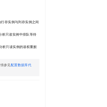
响行存实例与列存实例之间
分析只读实例中排队等待
分析只读实例的读权重默
详情参见
配置数据库代