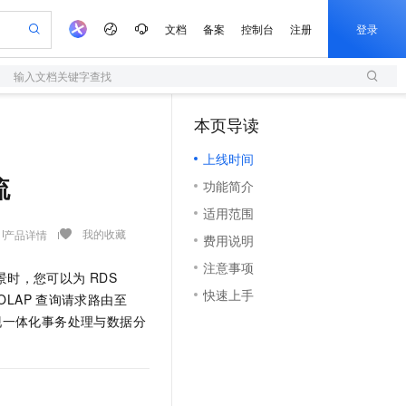
文档
备案
控制台
注册
登录
输入文档关键字查找
验
作计划
器
AI 活动
专业服务
服务伙伴合作计划
开发者社区
加入我们
服务平台百炼
阿里云 OPC 创新助力计划
本页导读
（1）
一站式生成采购清单，支持单品或批量购买
S
io：打造专属 AI 语音助手
S产品伙伴计划（繁花）
峰会
造的大模型服务与应用开发平台
轻量应用服务器
一句话生成原生可编辑精美 PPT 文稿
AI 生产力先锋
Al MaaS 服务伙伴赋能合作
域名
博文
Careers
至高可申请百万元
上线时间
性可伸缩的云计算服务
开启高性价比 AI 编程新体验
Qwen-Audio-3.0-Realtime 端到端实时语音角色扮演
输入一句话想法, 轻松生成专业的 PPT
先锋实践拓展 AI 生产力的边界
快速构建应用程序和网站，即刻迈出上云第一步
Token 补贴，五大权
计划
海大会
伙伴信用分合作计划
商标
问答
社会招聘
流
功能简介
益加速 OPC 成功
S
eek-V4-Pro
数字证书管理服务（原SSL证书）
一键部署幻兽帕鲁游戏服务器
飞天发布时刻
HOT
划
备案
电子书
校园招聘
适用范围
pSeek-V4-Pro
视频创作，一键激活电商全链路生产力
全托管，含MySQL、PostgreSQL、SQL Server、MariaDB多引擎
实现全站HTTPS，呈现可信的WEB访问
一键购买专属联机服务器，轻松开启游戏
所见，即是所愿
更多支持
我的收藏
产品详情
划
公司注册
镜像站
费用说明
视频生成
语音识别与合成
专属 QwenPaw
短信服务
漫剧工坊：一站式动画创作平台
AI 实训营
HOT
合作伙伴培训与认证
注意事项
划
上云迁移
的智能体编程平台
站生成，高效打造优质广告素材
从聊天伙伴进化为能主动干活的本地数字员工
快速生产连贯的高质量长漫剧
从基础到进阶，Agent 创客手把手教你
国内短信简单易用，安全可靠，秒级触达，全球覆盖200+国家和地区。
景时，您可以为
RDS
e-1.1-T2V
Qwen3-TTS-Flash
lScope
我要反馈
查询合作伙伴
快速上手
OLAP
查询请求路由至
畅细腻的高质量视频
离线语音合成大模型，多语言方言自适应，低延迟高稳定
n Alibaba Cloud ISV 合作
代维服务
olarDB
建企业门户网站
大数据开发治理平台 DataWorks
10 分钟搭建微信、支付宝小程序
现一体化事务处理与数据分
创新加速
ope
登录合作伙伴管理后台
我要建议
站，无忧落地极速上线
以可视化方式快速构建移动和 PC 门户网站
100%兼容MySQL、PostgreSQL，兼容Oracle，支持集中和分布式
高效部署网站，快速应用到小程序
Data Agent 驱动的一站式 Data+AI 开发治理平台
e-1.1-I2V
Cosyvoice-V3-Flash
安全
畅自然，细节丰富
高表现力语音合成大模型，语音克隆听感自然
我要投诉
上云场景组合购
伴
边界网络安全防护产品
漫剧创作，剧本、分镜、视频高效生成
覆盖90%+业务场景，专享组合折扣价
2V
VPN
Fun-ASR