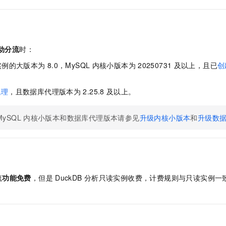
动分流
时：
实例的大版本为
8.0，MySQL
内核小版本为
20250731
及以上，且已
创
代理
，且数据库代理版本为
2.25.8
及以上。
MySQL
内核小版本和数据库代理版本请参见
升级内核小版本
和
升级数
流
功能免费
，但是
DuckDB
分析只读实例收费，计费规则与只读实例一