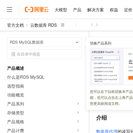
大模型
产品
解决方案
权益
定价
官方文档
云数据库 RDS
大模型
产品
解决方案
权益
定价
云市场
伙伴
服务
了解阿里云
精选产品
精选解决方案
普惠上云
产品定价
精选商城
成为销售伙伴
售前咨询
为什么选择阿里云
千问AI平台
云数据库 RDS
首页
RDS MySQL数据库
了解云产品的定价详情
切换产品系列
大模型服务平台百炼
睿译宝，AI翻译排版一
普惠上云 官方力荐
分销伙伴
在线服务
网站建设
什么是云计算
大
大模型服务与应用平台
上传文档即自动完成翻译和
云服务器38元/年起，超
什么是读
咨询伙伴
多端小程序
技术领先
云上成本管理
售后服务
千问大模型
GLM-5.2：长任务时代
官方推荐返现计划
大模型
大模型
精选产品
精选解决方案
Salesforce 国际版订阅
稳定可靠
产品概述
管理和优化成本
多元化、高性能、安全可靠
推荐新用户得奖励，单订单
更新时间：
2025-04-16
销售伙伴合作计划
自助服务
什么是RDS MySQL
友盟天域
安全合规
人工智能与机器学习
AI
文本生成
无影云电脑
Hermes Agent，打造
云工开物
在少写多读的场景下
无影生态合作计划
在线服务
选型指南
观测云
分析师报告
随时随地安全接入的云上超
自主进化，持久记忆，越用
高校专属算力普惠，学生认
计算
互联网应用开发
您可以在下拉框切换本产品
Qwen3.8-Max
通过数据库代理地
HOT
功能概览
Salesforce On Alibaba C
工单服务
能，也可以点击左上角产品
智能体时代全能旗舰模型
Tuya 物联网平台阿里云
研究报告与白皮书
力。
云解析DNS
快速拥有专属 OpenClaw
Consulting Partner 合
大数据
容器
产品系列
您更高效阅读文档。
免费试用
短信专区
蓝凌 OA
Qwen3.7-Plus
存储类型
AI 大模型销售与服务生
现代化应用
存储
天池大赛
介绍
能看、能想、能动手的多模
云原生大数据计算服务 Max
解决方案免费试用 新老
电子合同
产品规格
面向分析的企业级SaaS模
最高领取价值200元试用
安全
网络与CDN
AI 算法大赛
Qwen3-VL-Plus
产品计费
数据库代理
的读写
畅捷通