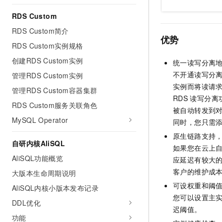
10 分钟在聊天系统中增加
专有云
RDS Custom
RDS Custom简介
优势
RDS Custom实例规格
创建RDS Custom实例
统一读写分离
不开通读写分
管理RDS Custom实例
实例而将读请
管理RDS Custom容器集群
RDS
读写分离
RDS Custom服务关联角色
被自动转发到
MySQL Operator
同时，您只需
原生链路支持
自研内核AliSQL
如果您在云上
AliSQL功能概览
应延迟有较大
客户的维护成
大版本生命周期说明
可设权重和阈
AliSQL内核小版本发布记录
您可以设置主
DDL优化
迟阈值。
功能