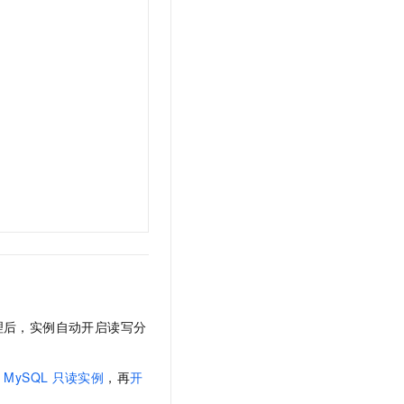
理后，实例自动开启读写分
建
MySQL
只读实例
，再
开