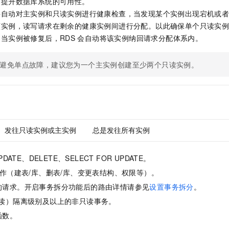
，提升数据库系统的可用性。
将自动对主实例和只读实例进行健康检查，当发现某个实例出现宕机或
该实例，读写请求在剩余的健康实例间进行分配。以此确保单个只读实
当实例被修复后，RDS
会自动将该实例纳回请求分配体系内。
避免单点故障，建议您为一个主实例创建至少两个只读实例。
发往只读实例或主实例
总是发往所有实例
PDATE、DELETE、SELECT FOR UPDATE。
作（建表/库、删表/库、变更表结构、权限等）。
的请求。开启事务拆分功能后的路由详情请参见
设置事务拆分
。
复读）隔离级别及以上的非只读事务。
函数。