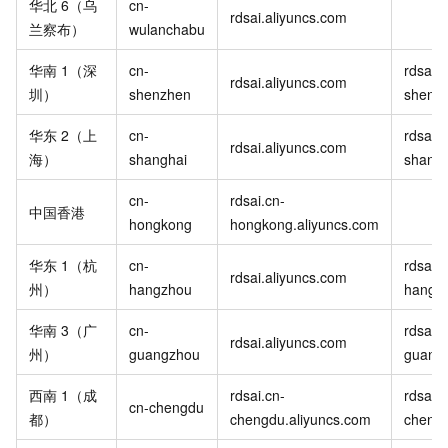
华北
6（乌
cn-
rdsai.aliyuncs.com
兰察布）
wulanchabu
华南
1（深
cn-
rdsai-
rdsai.aliyuncs.com
圳）
shenzhen
shenzh
华东
2（上
cn-
rdsai-
rdsai.aliyuncs.com
海）
shanghai
shangh
cn-
rdsai.cn-
中国香港
hongkong
hongkong.aliyuncs.com
华东
1（杭
cn-
rdsai-
rdsai.aliyuncs.com
州）
hangzhou
hangzh
华南
3（广
cn-
rdsai-
rdsai.aliyuncs.com
州）
guangzhou
guangz
西南
1（成
rdsai.cn-
rdsai-
cn-chengdu
都）
chengdu.aliyuncs.com
chengd