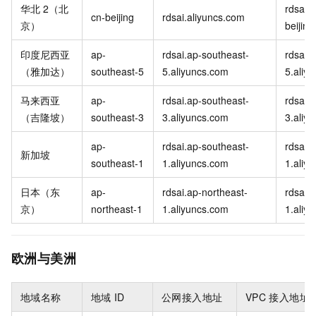
华北
2（北
rdsai-
cn-beijing
rdsai.aliyuncs.com
京）
beijin
印度尼西亚
ap-
rdsai.ap-southeast-
rdsai-
（雅加达）
southeast-5
5.aliyuncs.com
5.aliy
马来西亚
ap-
rdsai.ap-southeast-
rdsai-
（吉隆坡）
southeast-3
3.aliyuncs.com
3.aliy
ap-
rdsai.ap-southeast-
rdsai-
新加坡
southeast-1
1.aliyuncs.com
1.aliy
日本（东
ap-
rdsai.ap-northeast-
rdsai-
京）
northeast-1
1.aliyuncs.com
1.aliy
欧洲与美洲
地域名称
地域
ID
公网接入地址
VPC
接入地址