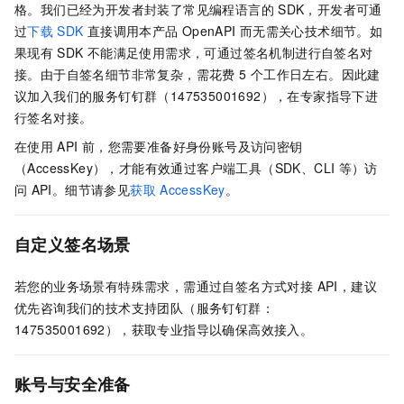
格。我们已经为开发者封装了常见编程语言的
SDK，开发者可通
过
下载
SDK
直接调用本产品
OpenAPI
而无需关心技术细节。如
果现有
SDK
不能满足使用需求，可通过签名机制进行自签名对
接。由于自签名细节非常复杂，需花费 5
个工作日左右。因此建
议加入我们的服务钉钉群（147535001692），在专家指导下进
行签名对接。
在使用
API
前，您需要准备好身份账号及访问密钥
（AccessKey），才能有效通过客户端工具（SDK、CLI
等）访
问
API。细节请参见
获取
AccessKey
。
自定义签名场景
若您的业务场景有特殊需求，需通过自签名方式对接 API，建议
优先咨询我们的技术支持团队（服务钉钉群：
147535001692），获取专业指导以确保高效接入。
账号与安全准备