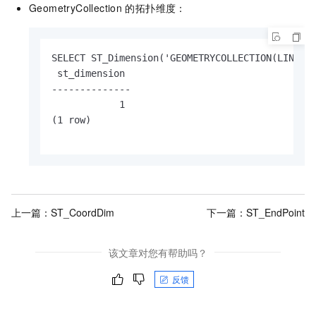
GeometryCollection
的拓扑维度：
SELECT ST_Dimension('GEOMETRYCOLLECTION(LINESTR
 st_dimension

--------------

            1

(1 row)

上一篇：
ST_CoordDim
下一篇：
ST_EndPoint
该文章对您有帮助吗？
反馈