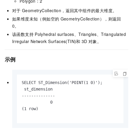
Polygon：2
对于
GeometryCollection，返回其中组件的最大维度。
如果维度未知（例如空的
GeometryCollection），则返回
0。
该函数支持
Polyhedral surfaces、Triangles、Triangulated
Irregular Network Surfaces(TIN)和
3D
对象。
示例
SELECT ST_Dimension('POINT(1 0)');

 st_dimension

--------------

            0

(1 row)
