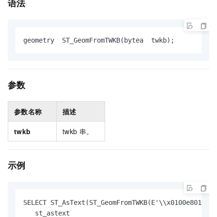
语法
geometry  ST_GeomFromTWKB(bytea  twkb);
参数
参数名称
描述
twkb
twkb
串。
示例
SELECT ST_AsText(ST_GeomFromTWKB(E'\\x0100e80150')
   st_astext
