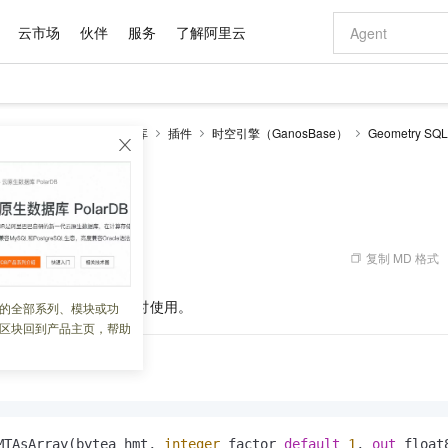
云市场
伙伴
服务
了解阿里云
AI 特惠
数据与 API
成为产品伙伴
企业增值服务
最佳实践
价格计算器
AI 场景体
基础软件
产品伙伴合
阿里云认证
市场活动
配置报价
大模型
RDS PostgreSQL数据库
插件
时空引擎（GanosBase）
Geometry S
自助选配和估算价格
新方式
域名与网站
睿译宝，AI翻译排版一步到位
智启 AI 普惠权益
产品生态集成认证中心
企业支持计划
云上春晚
千问官方 MaaS 平台，为开发者和 Agent 而生，新用户赠送 1 亿 + tokens 额度
云服务器 EC
Qwen Aud
AI Coding
阿里云Maa
2026 阿里云
为企业打
数据集
Windows
大模型认证
模型
NEW
NEW
交付可用成果
值低价云产品抢先购
提供智能易用的域名与建站服务
上传文档即自动完成翻译和格式还原
至高享 1亿+免费 tokens，加速 Al 应用落地
安全可靠、弹
智能编程，一键
产品生态伙伴
专家技术服务
云上奥运之旅
弹性计算合作
阿里云中企出
手机三要素
宝塔 Linux
全部认证
tats
价格优势
有专属领域专家
对象存储 OSS
GLM-5.2：长任务时代开源旗舰模型
阿里云 OPC 创新助力计划
云数据库 RD
即刻拥有 DeepS
AI 电商营销
产品生态伙伴工作台
企业增值服务台
云栖战略参考
云存储合作计
云栖大会
身份实名认证
CentOS
训练营
推动算力普惠，释放技术红利
的大模型服务
最高返9万
多领域专家智能体,一键组建 AI 虚拟交付团队
至高百万元 Token 补贴，加速一人公司成长
稳定、安全、高性价比、高性能的云存储服务
真正可用的 1M 上下文,一次完成代码全链路开发
轻松解锁专属 Dee
从图文生成到
复制 MD 格式
 02:00:15
云上的中国
数据库合作计
活动全景
短信
Docker
图片和
站式影视创作平台
人工智能平台 PAI
Hermes Agent，打造自进化智能体
Token Plan 模型订阅计划
Qoder
5 分钟轻松部署
AI 广告创作
企业成长
大模型
NEW
信息公告
看见新力量
云网络合作计
OCR 文字识别
JAVA
级电脑
证享300元代金券
可视化编排打通从文字构思到成片全链路闭环
一站式AI开发、训练和推理服务
自主进化，持久记忆，越用越聪明
Qwen3.8-Max 首发尝鲜，限时加量 10 倍，夜间低至2折
面向真实软件
图文、视频一
计值信息，方便在渲染时使用。
的全部系列、模块或功
Kimi-K3
HappyHors
NEW
魔搭 Mode
loud
服务实践
官网公告
区块回到产品主页，帮助
Kimi 最新旗舰模型，长程编程与推理利器
让文字生成流
金融模力时刻
Salesforce O
版
发票查验
全能环境
Qoder CN
Claude Code + GStack 打造工程团队
千问办公，限时限量积分加倍
云原生数据库 P
低代码高效构
AI 建站
NEW
作计划
计划
创新中心
魔搭 ModelSc
健康状态
让AI从“聊天伙伴”进化为能干活的“数字员工”
覆盖公网/内网、递归/权威、移动APP等全场景解析服务
安装技能 GStack，拥有专属 AI 工程团队
你的AI工作搭子，覆盖日常办公高频场景
基于千问大模型等，支持代码智能生成、研发智能问答
0 代码专业建
客户案例
天气预报查询
操作系统
Deepseek-v4-pro
HappyHors
态合作计划
态智能体模型
旗舰 MoE 大模型，百万上下文与顶尖推理能力
图生视频，流
Compute
同享
容器服务 Kubernetes 版 ACK
万小智 AI 建站低至 15元/月
云防火墙
AI 短剧/漫剧
快递物流查询
WordPress
成为服务伙
高校合作
式云数据仓库
点，立即开启云上创新
提供一站式管理容器应用的 K8s 服务
送.CN域名，送备案服务码
云原生的云上
AI助力短剧
GLM-5.2
Wan2.7-T
Ubuntu
MTAsArray(bytea hmt, 
integer
 factor 
default
1
, 
out
 float