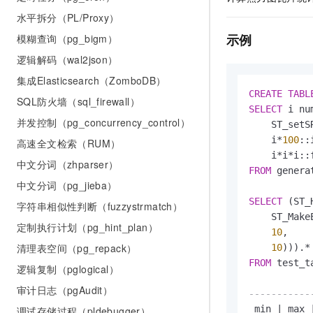
水平拆分（PL/Proxy）
示例
模糊查询（pg_bigm）
逻辑解码（wal2json）
集成Elasticsearch（ZomboDB）
CREATE
TABL
SQL防火墙（sql_firewall）
SELECT
 i num
并发控制（pg_concurrency_control）
    ST_setS
    i
*
100
::
高速全文检索（RUM）
    i
*
i
*
中文分词（zhparser）
FROM
 genera
中文分词（pg_jieba）
SELECT
 (ST_
字符串相似性判断（fuzzystrmatch）
    ST_Make
定制执行计划（pg_hint_plan）
10
,

清理表空间（pg_repack）
10
))).
*
FROM
 test_ta
逻辑复制（pglogical）
审计日志（pgAudit）
-----------
 min 
|
 max 
调试存储过程（pldebugger）