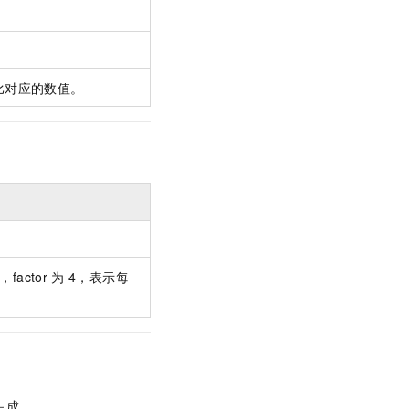
t.diy 一步搞定创意建站
构建大模型应用的安全防护体系
通过自然语言交互简化开发流程,全栈开发支持
通过阿里云安全产品对 AI 应用进行安全防护
比对应的数值。
actor
为
4，表示每
生成。