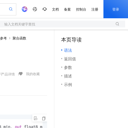
文档
备案
控制台
注册
登录
输入文档关键字查找
验
作计划
器
AI 活动
专业服务
服务伙伴合作计划
开发者社区
加入我们
服务平台百炼
阿里云 OPC 创新助力计划
QL参考
聚合函数
本页导读
（1）
一站式生成采购清单，支持单品或批量购买
S
io：打造专属 AI 语音助手
S产品伙伴计划（繁花）
峰会
造的大模型服务与应用开发平台
轻量应用服务器
一句话生成原生可编辑精美 PPT 文稿
AI 生产力先锋
Al MaaS 服务伙伴赋能合作
域名
博文
Careers
至高可申请百万元
语法
性可伸缩的云计算服务
开启高性价比 AI 编程新体验
Qwen-Audio-3.0-Realtime 端到端实时语音角色扮演
输入一句话想法, 轻松生成专业的 PPT
先锋实践拓展 AI 生产力的边界
快速构建应用程序和网站，即刻迈出上云第一步
Token 补贴，五大权
计划
海大会
伙伴信用分合作计划
商标
问答
社会招聘
返回值
益加速 OPC 成功
S
eek-V4-Pro
数字证书管理服务（原SSL证书）
一键部署幻兽帕鲁游戏服务器
飞天发布时刻
HOT
划
备案
电子书
校园招聘
参数
pSeek-V4-Pro
视频创作，一键激活电商全链路生产力
全托管，含MySQL、PostgreSQL、SQL Server、MariaDB多引擎
实现全站HTTPS，呈现可信的WEB访问
一键购买专属联机服务器，轻松开启游戏
所见，即是所愿
更多支持
我的收藏
产品详情
划
公司注册
镜像站
描述
视频生成
语音识别与合成
专属 QwenPaw
短信服务
漫剧工坊：一站式动画创作平台
AI 实训营
HOT
合作伙伴培训与认证
示例
划
上云迁移
的智能体编程平台
站生成，高效打造优质广告素材
从聊天伙伴进化为能主动干活的本地数字员工
快速生产连贯的高质量长漫剧
从基础到进阶，Agent 创客手把手教你
国内短信简单易用，安全可靠，秒级触达，全球覆盖200+国家和地区。
e-1.1-T2V
Qwen3-TTS-Flash
lScope
我要反馈
查询合作伙伴
畅细腻的高质量视频
离线语音合成大模型，多语言方言自适应，低延迟高稳定
n Alibaba Cloud ISV 合作
代维服务
olarDB
建企业门户网站
大数据开发治理平台 DataWorks
10 分钟搭建微信、支付宝小程序
创新加速
ope
登录合作伙伴管理后台
我要建议
站，无忧落地极速上线
以可视化方式快速构建移动和 PC 门户网站
100%兼容MySQL、PostgreSQL，兼容Oracle，支持集中和分布式
高效部署网站，快速应用到小程序
Data Agent 驱动的一站式 Data+AI 开发治理平台
e-1.1-I2V
Cosyvoice-V3-Flash
安全
畅自然，细节丰富
高表现力语音合成大模型，语音克隆听感自然
我要投诉
上云场景组合购
伴
边界网络安全防护产品
漫剧创作，剧本、分镜、视频高效生成
覆盖90%+业务场景，专享组合折扣价
2V
VPN
Fun-ASR
8 min, 
out
 float8 max, 
out
 float8 mean, 
out
 float8 sum ,