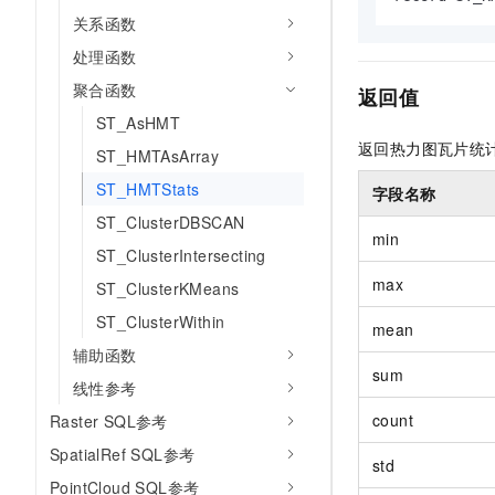
AI 产品 免费试用
网络
关系函数
安全
云开发大赛
Tableau 订阅
1亿+ 大模型 tokens 和 
处理函数
可观测
入门学习赛
中间件
AI空中课堂在线直播课
140+云产品 免费试用
聚合函数
大模型服务
返回值
上云与迁云
产品新客免费试用，最长1
数据库
ST_AsHMT
生态解决方案
千问AI平台-Token Plan
返回热力图瓦片统
企业出海
大模型ACA认证体验
ST_HMTAsArray
大数据计算
助力企业全员 AI 认知与能
行业生态解决方案
ST_HMTStats
字段名称
政企业务
媒体服务
千问AI平台-模型体验
ST_ClusterDBSCAN
开发者生态解决方案
在线体验全尺寸、多种模态
min
企业服务与云通信
ST_ClusterIntersecting
AI 开发和 AI 应用解决
Happy 系列大模型
max
ST_ClusterKMeans
域名与网站
ST_ClusterWithin
mean
终端用户计算
辅助函数
sum
Serverless
线性参考
大模型解决方案
count
Raster SQL参考
开发工具
快速部署 Dify，高效搭建 
SpatialRef SQL参考
std
迁移与运维管理
PointCloud SQL参考