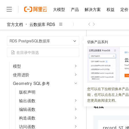
RDS PostgreSQL支持的扩展插件列表
大模型
产品
解决方案
权益
定价
限制创建插件说明
管理插件
官方文档
云数据库 RDS
大模型
产品
解决方案
权益
定价
云市场
伙伴
服务
了解阿里云
时空引擎（GanosBase）
精选产品
精选解决方案
普惠上云
产品定价
精选商城
成为销售伙伴
售前咨询
为什么选择阿里云
千问AI平台
云数据库 RDS
首页
简介
RDS PostgreSQL数据库
了解云产品的定价详情
切换产品系列
ST_HMTStats
大模型服务平台百炼
千问办公，解锁你的工作
普惠上云 官方力荐
分销伙伴
在线服务
网站建设
什么是云计算
大
时空引擎版本发布记录
大模型服务与应用平台
企业级Agent产品，直接
云服务器38元/年起，超
咨询伙伴
多端小程序
技术领先
时空引擎插件升级
ST_HMTS
云上成本管理
售后服务
千问大模型
Agency Agents：拥
官方推荐返现计划
大模型
大模型
精选产品
精选解决方案
Salesforce 国际版订阅
稳定可靠
模型
管理和优化成本
多元化、高性能、安全可靠
推荐新用户得奖励，单订单
销售伙伴合作计划
自助服务
使用进阶
更新时间：
2024-01-05
友盟天域
安全合规
人工智能与机器学习
AI
文本生成
无影云电脑
HappyHorse 打造一
云工开物
无影生态合作计划
在线服务
Geometry SQL参考
观测云
分析师报告
随时随地安全接入的云上超
高校专属算力普惠，学生认
计算
互联网应用开发
计算热力图瓦片统
您可以在下拉框切换本产品
Qwen3.8-Max
HOT
版权声明
Salesforce On Alibaba C
工单服务
能，也可以点击左上角产品
智能体时代全能旗舰模型
Tuya 物联网平台阿里云
研究报告与白皮书
云解析DNS
快速拥有专属 OpenClaw
Consulting Partner 合
大数据
容器
输出函数
您更高效阅读文档。
免费试用
短信专区
语法
蓝凌 OA
Qwen3.7-Plus
编辑函数
AI 大模型销售与服务生
现代化应用
存储
天池大赛
能看、能想、能动手的多模
云原生大数据计算服务 Max
解决方案免费试用 新老
电子合同
构造函数
面向分析的企业级SaaS模
最高领取价值200元试用
安全
网络与CDN
AI 算法大赛
Qwen3-VL-Plus
访问函数
畅捷通
record ST_H