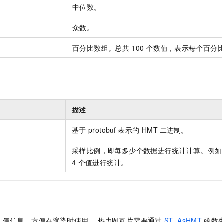
一个 AI 助手
即刻拥有 DeepSeek-R1 满血版
超强辅助，Bol
中位数。
在企业官网、通讯软件中为客户提供 AI 客服
多种方案随心选，轻松解锁专属 DeepSeek
众数。
百分比数组。总共
100
个数值，表示每个百分
描述
基于
protobuf
表示的
HMT
二进制。
采样比例，即每多少个数据进行统计计算。例如，f
4
个值进行统计。
计值信息，方便在渲染时使用。 热力图瓦片需要通过
ST_AsHMT
函数