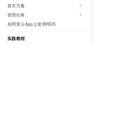
容灾方案
管理任务
在阿里云App上使用RDS
实践教程
最佳实践
应用解决方案
安全合规
使用RAM进行访问控制
安全合规资质
为什么选择阿里云
大模型
产品和定
什么是云计算
千问大模型
全部产品
开发参考
全球基础设施
大模型服务
免费试用
集成概览
技术领先
AI应用构建
产品动态
RDS PostgreSQL API参考
SDK参考
稳定可靠
产品定价