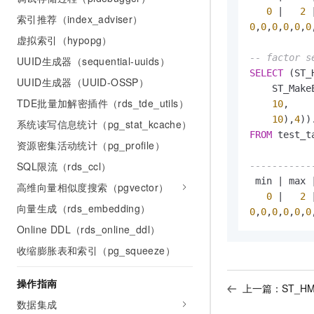
0
|
2
索引推荐（index_adviser）
0
,
0
,
0
,
0
,
0
,
0
虚拟索引（hypopg）
-- factor s
UUID生成器（sequential-uuids）
SELECT
 (ST_
UUID生成器（UUID-OSSP）
    ST_Make
TDE批量加解密插件（rds_tde_utils）
10
,

10
),
4
))
系统读写信息统计（pg_stat_kcache）
FROM
 test_ta
资源密集活动统计（pg_profile）
SQL限流（rds_ccl）
-----------
 min 
|
 max 
高维向量相似度搜索（pgvector）
0
|
2
向量生成（rds_embedding）
0
,
0
,
0
,
0
,
0
,
0
Online DDL（rds_online_ddl）
收缩膨胀表和索引（pg_squeeze）
操作指南
上一篇：
ST_HM
数据集成