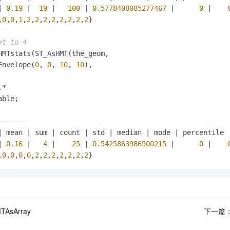
|
0.19
|
19
|
100
|
0.5778408085277467
|
0
|
,
0
,
0
,
1
,
2
,
2
,
2
,
2
,
2
,
2
,
2
,
2
}

et to 4
HMTstats(ST_AsHMT(the_geom,

Envelope(
0
, 
0
, 
10
, 
10
),

.
*
ble;

-------
|
 mean 
|
 sum 
|
 count 
|
 std 
|
 median 
|
 mode 
|
 percentile

|
0.16
|
4
|
25
|
0.5425863986500215
|
0
|
,
0
,
0
,
0
,
0
,
2
,
2
,
2
,
2
,
2
,
2
,
2
TAsArray
下一篇