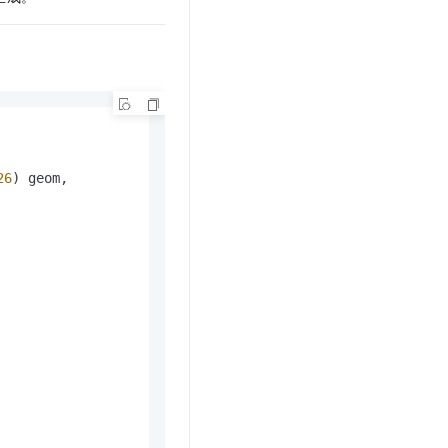
26
) geom,
