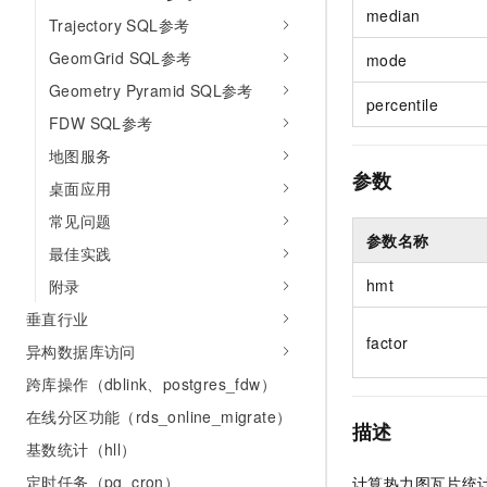
10 分钟在聊天系统中增加
median
专有云
Trajectory SQL参考
GeomGrid SQL参考
mode
Geometry Pyramid SQL参考
percentile
FDW SQL参考
地图服务
参数
桌面应用
常见问题
参数名称
最佳实践
hmt
附录
垂直行业
factor
异构数据库访问
跨库操作（dblink、postgres_fdw）
在线分区功能（rds_online_migrate）
描述
基数统计（hll）
定时任务（pg_cron）
计算热力图瓦片统