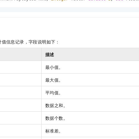
服务生态伙伴
视觉 Coding、空间感知、多模态思考等全面升级
1M上下文，专为长程任务能力而生
云工开物
企业应用
Night Plan 支持 Qwen 3.8-Max
AI 办公
NEW
Red Hat
30+ 款产品免费体验
夜间 5 折，Qwen/Meoo/TokenPlan 客户专享
AI智能应用
科研合作
ERP
堂（旗舰版）
SUSE
智能客服
AI 应用构建
大模型原生
CRM
2个月
自动承接线索
建站小程序
Qoder
大模型服务平台百炼-应用模版
OA 办公系统
HOT
NEW
计值信息记录，字段说明如下：
面向真实软件
个人版上线、团队版降价；千问3.8-Max首发发尝鲜
丰富多元化的应用模版和解决方案
力提升
财税管理
模板建站
描述
万有无界
大模型服务平台百炼-智能体
400电话
定制建站
的模型效果
灵活可视化地构建企业级 Agent
最小值。
方案
广告营销
模板小程序
秒悟
人工智能平台 PAI
最大值。
定制小程序
云端极速 AI 
新一代 AI 视频生成模型，深度适配广告营销等场景
AI Native 的算法工程平台，一站式完成建模、训练、推理服务部署
平均值。
APP 开发
数据之和。
建站系统
数据个数。
AI 应用
10分钟微调：让0.6B模型媲美235B模型
多模态数据信
依托云原生高可用架构,实现Dify私有化部署
用1%尺寸在特定领域达到大模型90%以上效果
标准差。