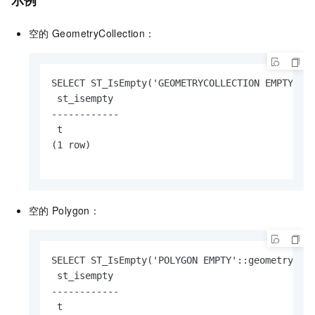
示例
空的
GeometryCollection：
SELECT ST_IsEmpty('GEOMETRYCOLLECTION EMPTY'::g
 st_isempty

------------

 t

(1 row)

空的
Polygon：
SELECT ST_IsEmpty('POLYGON EMPTY'::geometry);

 st_isempty

------------

 t
